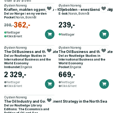
Viser
5
av
5
treff
Øystein Noreng
Øystein Noreng
Kraften, makten og pengene - trusselen mot tillitssamfunnet
Oljeboblen - enestående muligh
Del av
Norge i en ny verden
E-bok
|
Norsk, Bokmål
Pocket
|
Norsk, Bokmål
362,-
239,-
398,-
Nettlager
Nettlager
Klikk&Hent
Øystein Noreng
Øystein Noreng
The Oil Business and the State
The Oil Business and the State
Del av
Routledge Studies in
Del av
Routledge Studies in
International Business and the
International Business and the
World Economy
World Economy
Innbundet
|
Engelsk
Pocket
|
Engelsk
2 329,-
669,-
Nettlager
Nettlager
Klikk&Hent
Klikk&Hent
Oystein Noreng
The Oil Industry and Government Strategy in the North Sea
Del av
Routledge Library
Editions: The Economics and
Politics of Oil and Gas