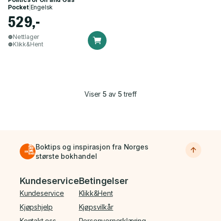
Pocket
|
Engelsk
529,-
Nettlager
Klikk&Hent
Viser
5
av
5
treff
Boktips og inspirasjon fra Norges
største bokhandel
Bunnmeny
Kundeservice
Betingelser
Kundeservice
Klikk&Hent
Kjøpshjelp
Kjøpsvilkår
Kontakt oss
Personvernerklæring