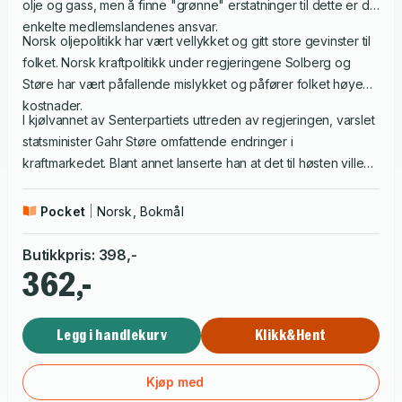
olje og gass, men å finne "grønne" erstatninger til dette er de
enkelte medlemslandenes ansvar.
Norsk oljepolitikk har vært vellykket og gitt store gevinster til
folket. Norsk kraftpolitikk under regjeringene Solberg og
Støre har vært påfallende mislykket og påfører folket høye
kostnader.
I kjølvannet av Senterpartiets uttreden av regjeringen, varslet
statsminister Gahr Støre omfattende endringer i
kraftmarkedet. Blant annet lanserte han at det til høsten ville
bli innført en landsdekkende "Norgespris" på 40 øre +
moms/kWh. Utspillet kan oppfattes som fattet i desperasjon i
Pocket
Norsk, Bokmål
en vanskelig politisk situasjon.
Butikkpris
:
398
,-
362,-
Legg i handlekurv
Klikk&Hent
Kjøp med