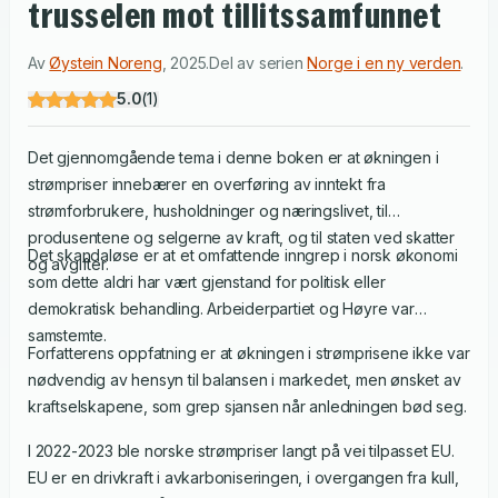
trusselen mot tillitssamfunnet
Av
Øystein Noreng
,
2025
.
Del av serien
Norge i en ny verden
.
5.0
(
1
)
Det gjennomgående tema i denne boken er at økningen i
strømpriser innebærer en overføring av inntekt fra
strømforbrukere, husholdninger og næringslivet, til
produsentene og selgerne av kraft, og til staten ved skatter
Det skandaløse er at et omfattende inngrep i norsk økonomi
og avgifter.
som dette aldri har vært gjenstand for politisk eller
demokratisk behandling. Arbeiderpartiet og Høyre var
samstemte.
Forfatterens oppfatning er at økningen i strømprisene ikke var
nødvendig av hensyn til balansen i markedet, men ønsket av
kraftselskapene, som grep sjansen når anledningen bød seg.
I 2022-2023 ble norske strømpriser langt på vei tilpasset EU.
EU er en drivkraft i avkarboniseringen, i overgangen fra kull,