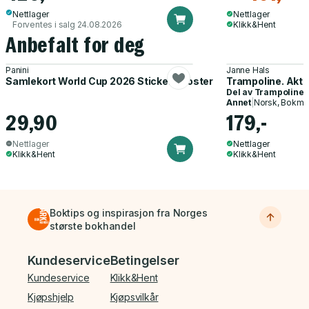
Nettlager
Nettlager
Forventes i salg 24.08.2026
Klikk&Hent
Anbefalt for deg
Panini
Janne Hals
Samlekort World Cup 2026 Sticker Booster
Trampoline. Akti
Del av
Trampoline
Annet
|
Norsk, Bokmå
29,90
179,-
Nettlager
Nettlager
Klikk&Hent
Klikk&Hent
Boktips og inspirasjon fra Norges
største bokhandel
Bunnmeny
Kundeservice
Betingelser
Kundeservice
Klikk&Hent
Kjøpshjelp
Kjøpsvilkår