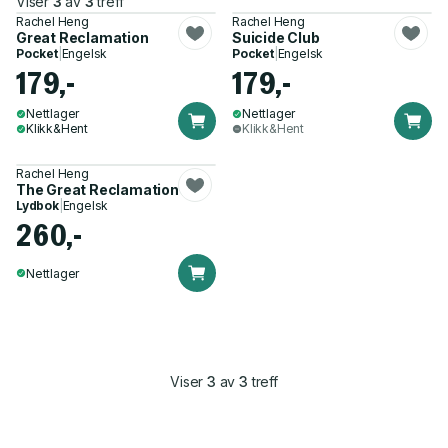
Viser
3
av
3
treff
Rachel Heng
Rachel Heng
Great Reclamation
Suicide Club
Pocket
|
Engelsk
Pocket
|
Engelsk
179,-
179,-
Nettlager
Nettlager
Klikk&Hent
Klikk&Hent
Rachel Heng
The Great Reclamation
Lydbok
|
Engelsk
260,-
Nettlager
Viser
3
av
3
treff