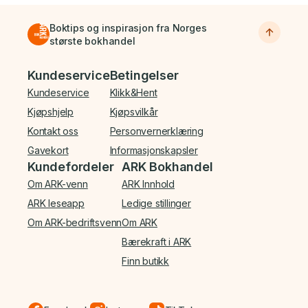
Boktips og inspirasjon fra Norges
største bokhandel
Bunnmeny
Kundeservice
Betingelser
Kundeservice
Klikk&Hent
Kjøpshjelp
Kjøpsvilkår
Kontakt oss
Personvernerklæring
Gavekort
Informasjonskapsler
Kundefordeler
ARK Bokhandel
Om ARK-venn
ARK Innhold
ARK leseapp
Ledige stillinger
Om ARK-bedriftsvenn
Om ARK
Bærekraft i ARK
Finn butikk