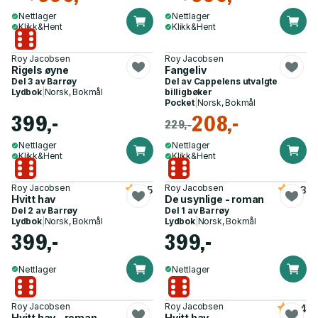
Nettlager
Nettlager
Klikk&Hent
Klikk&Hent
Roy Jacobsen
Roy Jacobsen
Rigels øyne
Fangeliv
Del 3 av
Barrøy
Del av
Cappelens utvalgte
Lydbok
|
Norsk, Bokmål
billigbøker
Pocket
|
Norsk, Bokmål
399,-
208,-
229,-
Nettlager
Nettlager
Klikk&Hent
Klikk&Hent
Roy Jacobsen
Roy Jacobsen
3.5
4.3
Hvitt hav
De usynlige - roman
Del 2 av
Barrøy
Del 1 av
Barrøy
Lydbok
|
Norsk, Bokmål
Lydbok
|
Norsk, Bokmål
399,-
399,-
Nettlager
Nettlager
Roy Jacobsen
Roy Jacobsen
4.4
Hvitt hav - roman
Hvitt hav