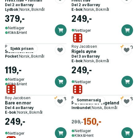
Del 2 av
Barrøy
Del 2 av
Barrøy
Lydbok
|
Norsk, Bokmål
E-bok
|
Norsk, Bokmål
379,-
249,-
Nettlager
Nettlager
Klikk&Hent
Roy Jacobsen
Roy Jacobsen
4.0
Sjekk prisen
Seierherrene
Rigels øyne
Pocket
|
Norsk, Bokmål
Del 3 av
Barrøy
E-bok
|
Norsk, Bokmål
119,-
249,-
Nettlager
Nettlager
Klikk&Hent
Roy Jacobsen
Roy Jacobsen
3.8
4.8
Sommersalg
Bare en mor
På randen av Vigeland
Del 4 av
Barrøy
Innbundet
|
Norsk, Bokmål
E-bok
|
Norsk, Bokmål
249,-
150,-
299,-
Nettlager
Nettlager
Klikk&Hent