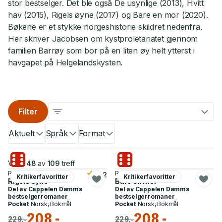
stor bestselger. Det ble også De usynlige (2013), Hvitt
hav (2015), Rigels øyne (2017) og Bare en mor (2020).
Bøkene er et stykke norgeshistorie skildret nedenfra.
Her skriver Jacobsen om kystproletariatet gjennom
familien Barrøy som bor på en liten øy helt ytterst i
havgapet på Helgelandskysten.
Filter
Aktuelt
Språk
Format
Viser
48
av
109
treff
Roy Jacobsen
Roy Jacobsen
4.2
Kritikerfavoritter
Kritikerfavoritter
Rigels øyne
Bare en mor
Del av
Cappelen Damms
Del av
Cappelen Damms
bestselgerromaner
bestselgerromaner
Pocket
|
Norsk, Bokmål
Pocket
|
Norsk, Bokmål
208,-
208,-
229,-
229,-