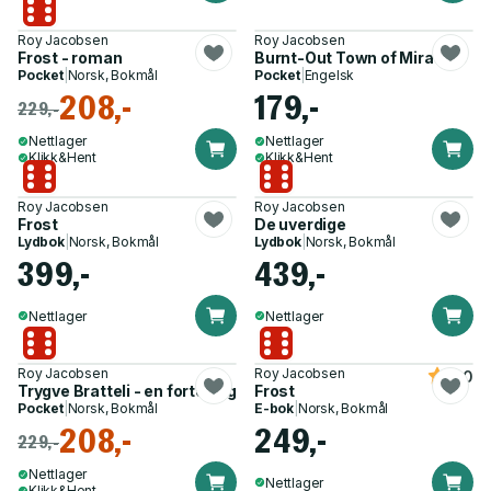
Roy Jacobsen
Roy Jacobsen
Frost - roman
Burnt-Out Town of Miracles
Pocket
|
Norsk, Bokmål
Pocket
|
Engelsk
208,-
179,-
229,-
Nettlager
Nettlager
Klikk&Hent
Klikk&Hent
Roy Jacobsen
Roy Jacobsen
Frost
De uverdige
Lydbok
|
Norsk, Bokmål
Lydbok
|
Norsk, Bokmål
399,-
439,-
Nettlager
Nettlager
Roy Jacobsen
Roy Jacobsen
4.0
Trygve Bratteli - en fortelling
Frost
Pocket
|
Norsk, Bokmål
E-bok
|
Norsk, Bokmål
208,-
249,-
229,-
Nettlager
Nettlager
Klikk&Hent