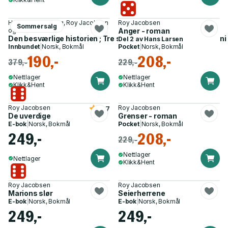
Hans Jacob Orning, Roy Jacobsen
Roy Jacobsen
Sommersalg
og 3 andre
Anger - roman
Den besværlige historien ; Tre skrifter om Steen & ni bilder - ni 
Del 2 av
Hans Larsen
Innbundet
|
Norsk, Bokmål
Pocket
|
Norsk, Bokmål
190,-
208,-
379,-
229,-
Nettlager
Nettlager
Klikk&Hent
Klikk&Hent
Roy Jacobsen
Roy Jacobsen
4.7
De uverdige
Grenser - roman
E-bok
|
Norsk, Bokmål
Pocket
|
Norsk, Bokmål
249,-
208,-
229,-
Nettlager
Nettlager
Klikk&Hent
Roy Jacobsen
Roy Jacobsen
Marions slør
Seierherrene
E-bok
|
Norsk, Bokmål
E-bok
|
Norsk, Bokmål
249,-
249,-