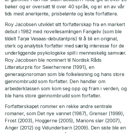
bøker og er oversatt til over 40 språk, og er en av vår
tids mest anerkjente, prisbelønte og leste forfattere.
Roy Jacobsen utviklet sitt forfatterskap fra en markert
debut i 1982 med novellesamlingen Fangeliv (som ble
tildelt Tarjei Vesaas-debutantpris) til å bli en original,
sterk og analytisk forfatter med særlig interesse for de
underliggende psykologiske spill i menneskelig samvær.
Roy Jacobsen ble nominert til Nordisk Råds
Litteraturpris for Seierherrene (1991), en
generasjonsroman som ble folkelesning og hans store
gjennombrudd som forfatter. Den handler om
arbeiderklassen som kom seg opp og fram i verden, og
ble hans store gjennombrudd som forfatter.
Forfatterskapet rommer en rekke andre sentrale
romaner, som Det nye vannet (1987), Grenser (1999),
Frost (2003), Hoggerne (2005), Marions slør (2007),
Anger (2012) og Vidunderbarn (2009). Den siste ble en