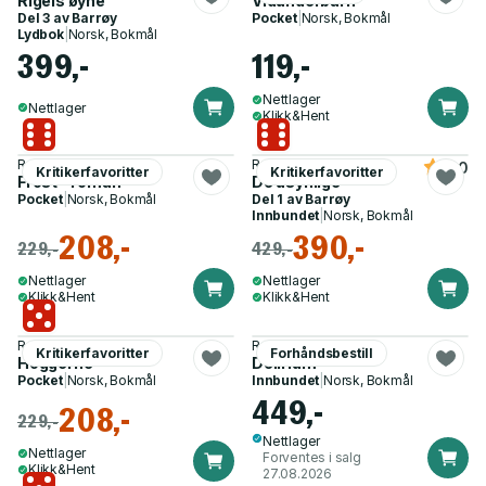
Rigels øyne
Vidunderbarn
Del 3 av
Barrøy
Pocket
|
Norsk, Bokmål
Lydbok
|
Norsk, Bokmål
399,-
119,-
Nettlager
Nettlager
Klikk&Hent
Roy Jacobsen
Roy Jacobsen
4.0
Kritikerfavoritter
Kritikerfavoritter
Frost - roman
De usynlige
Pocket
|
Norsk, Bokmål
Del 1 av
Barrøy
Innbundet
|
Norsk, Bokmål
208,-
390,-
229,-
429,-
Nettlager
Nettlager
Klikk&Hent
Klikk&Hent
Roy Jacobsen
Roy Jacobsen
Kritikerfavoritter
Forhåndsbestill
Hoggerne
Delirium
Pocket
|
Norsk, Bokmål
Innbundet
|
Norsk, Bokmål
449,-
208,-
229,-
Nettlager
Nettlager
Forventes i salg
Klikk&Hent
27.08.2026