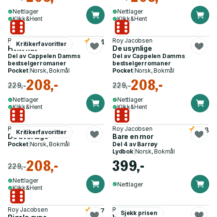
Nettlager
Nettlager
Klikk&Hent
Klikk&Hent
Roy Jacobsen
Roy Jacobsen
4.4
Kritikerfavoritter
Hvitt hav
De usynlige
Del av
Cappelen Damms
Del av
Cappelen Damms
bestselgerromaner
bestselgerromaner
Pocket
|
Norsk, Bokmål
Pocket
|
Norsk, Bokmål
208,-
208,-
229,-
229,-
Nettlager
Nettlager
Klikk&Hent
Klikk&Hent
Roy Jacobsen
Roy Jacobsen
4.8
Kritikerfavoritter
De uverdige
Bare en mor
Pocket
|
Norsk, Bokmål
Del 4 av
Barrøy
Lydbok
|
Norsk, Bokmål
208,-
399,-
229,-
Nettlager
Nettlager
Klikk&Hent
Roy Jacobsen
Roy Jacobsen
4.7
Sjekk prisen