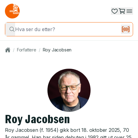
/
Forfattere
/
Roy Jacobsen
Roy Jacobsen
Roy Jacobsen (f. 1954) gikk bort 18. oktober 2025, 70
år gammel. Han har siden debuten i 1982 gitt ut over 25