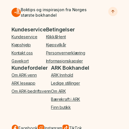
Boktips og inspirasjon fra Norges
største bokhandel
Bunnmeny
Kundeservice
Betingelser
Kundeservice
Klikk&Hent
Kjøpshjelp
Kjøpsvilkår
Kontakt oss
Personvernerklæring
Gavekort
Informasjonskapsler
Kundefordeler
ARK Bokhandel
Om ARK-venn
ARK Innhold
ARK leseapp
Ledige stillinger
Om ARK-bedriftsvenn
Om ARK
Bærekraft i ARK
Finn butikk
Facebook
Instagram
TikTok