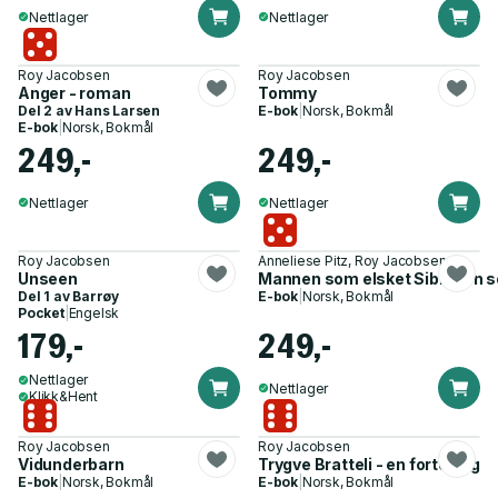
Nettlager
Nettlager
Roy Jacobsen
Roy Jacobsen
Anger - roman
Tommy
Del 2 av
Hans Larsen
E-bok
|
Norsk, Bokmål
E-bok
|
Norsk, Bokmål
249,-
249,-
Nettlager
Nettlager
Roy Jacobsen
Anneliese Pitz, Roy Jacobsen
Unseen
Mannen som elsket Sibir - en 
Del 1 av
Barrøy
E-bok
|
Norsk, Bokmål
Pocket
|
Engelsk
179,-
249,-
Nettlager
Nettlager
Klikk&Hent
Roy Jacobsen
Roy Jacobsen
Vidunderbarn
Trygve Bratteli - en fortelling
E-bok
|
Norsk, Bokmål
E-bok
|
Norsk, Bokmål