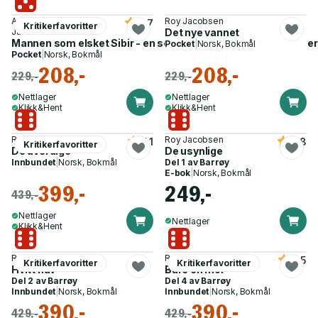
Anneliese Pitz, Roy
Roy Jacobsen
4.7
Kritikerfavoritter
Jacobsen
Det nye vannet
Mannen som elsket Sibir - en sommerfuglsamlers erindringer 
Pocket
|
Norsk, Bokmål
Pocket
|
Norsk, Bokmål
208,-
208,-
229,-
229,-
Nettlager
Nettlager
Klikk&Hent
Klikk&Hent
Roy Jacobsen
Roy Jacobsen
4.1
4.8
Kritikerfavoritter
De uverdige
De usynlige
Innbundet
|
Norsk, Bokmål
Del 1 av
Barrøy
E-bok
|
Norsk, Bokmål
399,-
249,-
439,-
Nettlager
Nettlager
Klikk&Hent
Roy Jacobsen
Roy Jacobsen
4.5
Kritikerfavoritter
Kritikerfavoritter
Hvitt hav
Bare en mor
Del 2 av
Barrøy
Del 4 av
Barrøy
Innbundet
|
Norsk, Bokmål
Innbundet
|
Norsk, Bokmål
390,-
390,-
429,-
429,-