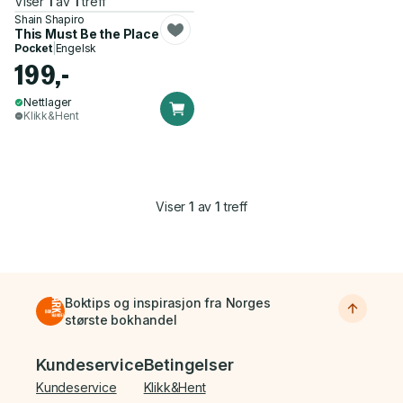
Viser
1
av
1
treff
Shain Shapiro
This Must Be the Place
Pocket
|
Engelsk
199,-
Nettlager
Klikk&Hent
Viser
1
av
1
treff
Boktips og inspirasjon fra Norges
største bokhandel
Bunnmeny
Kundeservice
Betingelser
Kundeservice
Klikk&Hent