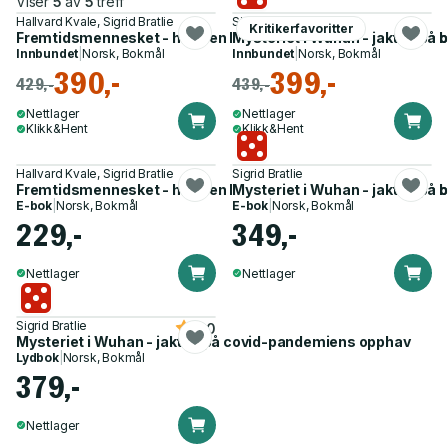
Viser
5
av
5
treff
Hallvard Kvale, Sigrid Bratlie
Sigrid Bratlie
Kritikerfavoritter
Fremtidsmennesket - hva den bioteknologiske revolusjonen be
Mysteriet i Wuhan - jakten på
Innbundet
|
Norsk, Bokmål
Innbundet
|
Norsk, Bokmål
390,-
399,-
429,-
439,-
Nettlager
Nettlager
Klikk&Hent
Klikk&Hent
Hallvard Kvale, Sigrid Bratlie
Sigrid Bratlie
Fremtidsmennesket - hva den bioteknologiske revolusjonen be
Mysteriet i Wuhan - jakten på
E-bok
|
Norsk, Bokmål
E-bok
|
Norsk, Bokmål
229,-
349,-
Nettlager
Nettlager
Sigrid Bratlie
5.0
Mysteriet i Wuhan - jakten på covid-pandemiens opphav
Lydbok
|
Norsk, Bokmål
379,-
Nettlager