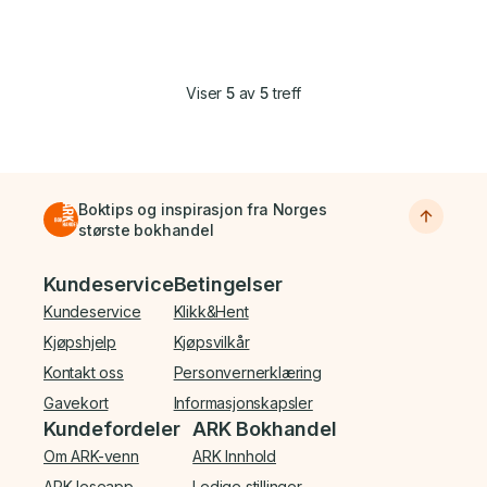
Viser
5
av
5
treff
Boktips og inspirasjon fra Norges
største bokhandel
Bunnmeny
Kundeservice
Betingelser
Kundeservice
Klikk&Hent
Kjøpshjelp
Kjøpsvilkår
Kontakt oss
Personvernerklæring
Gavekort
Informasjonskapsler
Kundefordeler
ARK Bokhandel
Om ARK-venn
ARK Innhold
ARK leseapp
Ledige stillinger