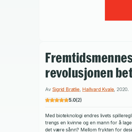
Fremtidsmennesk
revolusjonen bet
Av
Sigrid Bratlie
,
Hallvard Kvale
,
2020
.
5.0
(
2
)
Med bioteknologi endres livets spilleregl
trengs en kvinne og en mann for å lage b
det være sånn? Mellom frykten for des