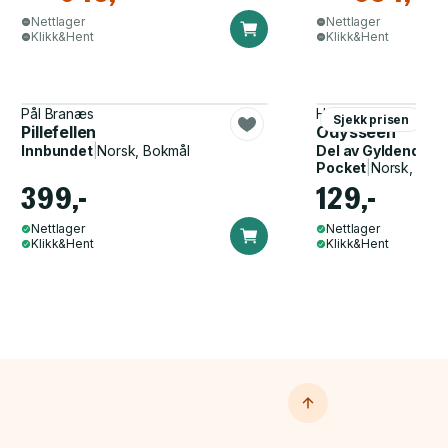
Nettlager
Nettlager
Klikk&Hent
Klikk&Hent
Pål Branæs
Homer, John Flaxma
Sjekk prisen
Pillefellen
Odysseen
Innbundet
|
Norsk, Bokmål
Del av
Gyldendal p
Pocket
|
Norsk, Bok
399,-
129,-
Nettlager
Nettlager
Klikk&Hent
Klikk&Hent