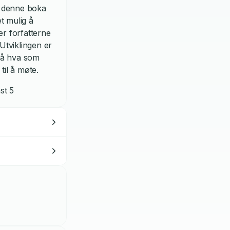
 I denne boka
t mulig å
er forfatterne
Utviklingen er
tå hva som
til å møte.
st 5