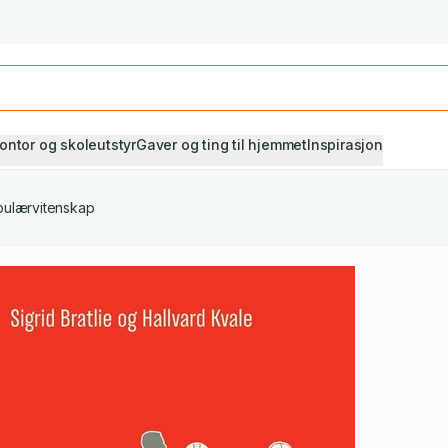
Studiestart! Alle* pensumbøker -20%
Se utvalget her
ontor og skoleutstyr
Gaver og ting til hjemmet
Inspirasjon
ulærvitenskap