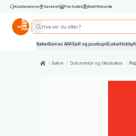
Kundeservice
Gavekort
Finn butikk
Bedriftskunde
Bøker
Barnas ARK
Spill og puslespill
Leker
Hobby
K
/
Bøker
/
Dokumentar og faktabøker
/
Pop