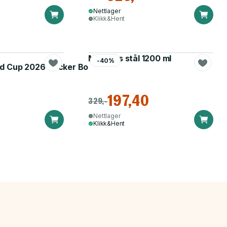
Nettlager
Klikk&Hent
Matboks stål 1200 ml
-40%
d Cup 2026 Sticker Booster
197,40
329,-
Nettlager
Klikk&Hent