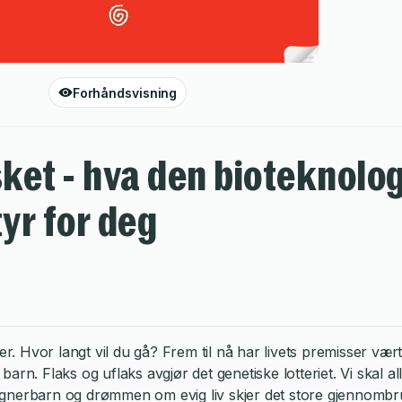
Forhåndsvisning
et - hva den bioteknolo
yr for deg
er. Hvor langt vil du gå? Frem til nå har livets premisser vær
arn. Flaks og uflaks avgjør det genetiske lotteriet. Vi skal a
ignerbarn og drømmen om evig liv skjer det store gjennombr