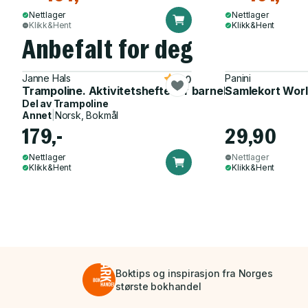
Nettlager
Nettlager
Klikk&Hent
Klikk&Hent
Anbefalt for deg
Janne Hals
Panini
5.0
Trampoline. Aktivitetshefte for barnehagen
Samlekort Worl
Del av
Trampoline
Annet
|
Norsk, Bokmål
179,-
29,90
Nettlager
Nettlager
Klikk&Hent
Klikk&Hent
Boktips og inspirasjon fra Norges
største bokhandel