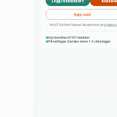
Legg i handlekurv
Klikk&H
Kjøp med
Ved å fullføre kjøpet aksepterer jeg
kjøpsv
Kan bestilles til 147 butikker
På nettlager. Sendes innen 1-3 virkedager