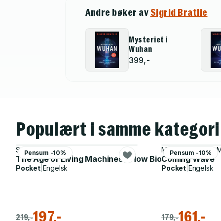
Andre bøker av
Sigrid Bratlie
Mysteriet i
Wuhan
399,-
Populært i samme kategori
Susan Hockfield
Michael Bhaskar, 
Pensum -10%
Pensum -10%
The Age of Living Machines – How Biology Will Build
Coming Wave
Pocket
|
Engelsk
Pocket
|
Engelsk
197,-
161,-
219,-
179,-