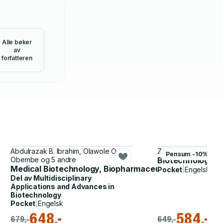
Alle bøker
av
forfatteren
Abdulrazak B. Ibrahim, Olawole O.
Zaheer Allam
Pensum -10%
Obembe og 5 andre
Biotechnology an
Medical Biotechnology, Biopharmaceutics, Forensic S
Pocket
|
Engelsk
Del av
Multidisciplinary
Applications and Advances in
Biotechnology
Pocket
|
Engelsk
648,-
584,-
679,-
649,-