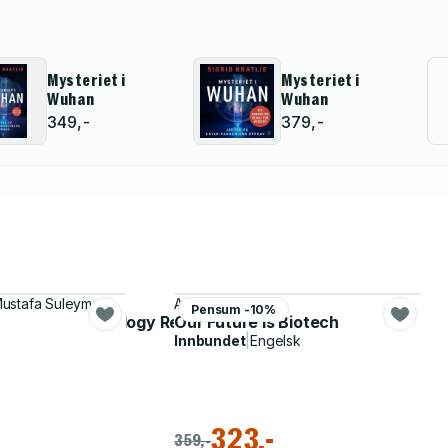
Mysteriet i
Mysteriet i
Wuhan
Wuhan
349,-
379,-
Mustafa Suleyman
Andrew Craig
Pensum -10%
 the Next Technology Revolution
Our Future is Biotech
Innbundet
|
Engelsk
323,-
359,-