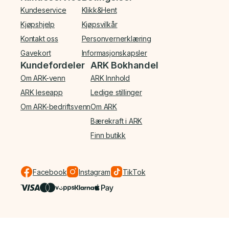
Kundeservice
Klikk&Hent
Kjøpshjelp
Kjøpsvilkår
Kontakt oss
Personvernerklæring
Gavekort
Informasjonskapsler
Kundefordeler
ARK Bokhandel
Om ARK-venn
ARK Innhold
ARK leseapp
Ledige stillinger
Om ARK-bedriftsvenn
Om ARK
Bærekraft i ARK
Finn butikk
Facebook
Instagram
TikTok