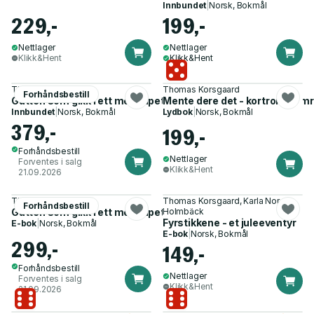
Innbundet
|
Norsk, Bokmål
229,-
199,-
Nettlager
Nettlager
Klikk&Hent
Klikk&Hent
Thomas Korsgaard
Thomas Korsgaard
Forhåndsbestill
Gutten som gikk i ett med tapetet - og andre eventyr fra Slum
Mente dere det - kortroman
Innbundet
|
Norsk, Bokmål
Lydbok
|
Norsk, Bokmål
379,-
199,-
Forhåndsbestill
Nettlager
Forventes i salg
Klikk&Hent
21.09.2026
Thomas Korsgaard
Thomas Korsgaard, Karla Nor
Forhåndsbestill
Gutten som gikk i ett med tapetet
Holmbäck
Fyrstikkene - et juleeventyr
E-bok
|
Norsk, Bokmål
E-bok
|
Norsk, Bokmål
299,-
149,-
Forhåndsbestill
Nettlager
Forventes i salg
Klikk&Hent
21.09.2026