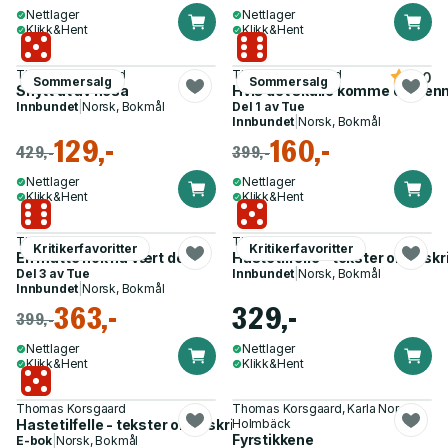
Nettlager
Nettlager
Klikk&Hent
Klikk&Hent
Thomas Korsgaard
Thomas Korsgaard
4.0
Sommersalg
Sommersalg
Snytt ut av nesa
Hvis det skulle komme et men
Innbundet
|
Norsk, Bokmål
Del 1 av
Tue
Innbundet
|
Norsk, Bokmål
129,-
160,-
429,-
399,-
Nettlager
Nettlager
Klikk&Hent
Klikk&Hent
Thomas Korsgaard
Thomas Korsgaard
Kritikerfavoritter
Kritikerfavoritter
En måtte nok ha vært der
Hastetilfelle - tekster om å skr
Del 3 av
Tue
Innbundet
|
Norsk, Bokmål
Innbundet
|
Norsk, Bokmål
363,-
329,-
399,-
Nettlager
Nettlager
Klikk&Hent
Klikk&Hent
Thomas Korsgaard
Thomas Korsgaard, Karla Nor
Hastetilfelle - tekster om å skrive
Holmbäck
Fyrstikkene
E-bok
|
Norsk, Bokmål