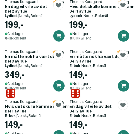
Thomas Korsgaard
Thomas Korsgaard
3.7
4.1
En dag vil vi le av det
Hvis det skulle komme et men
Del 2 av
Tue
Del 1 av
Tue
Lydbok
|
Norsk, Bokmål
Lydbok
|
Norsk, Bokmål
199,-
199,-
Nettlager
Nettlager
Klikk&Hent
Klikk&Hent
Thomas Korsgaard
Thomas Korsgaard
4.5
4.0
En måtte nok ha vært der
En måtte nok ha vært der
Del 3 av
Tue
Del 3 av
Tue
Lydbok
|
Norsk, Bokmål
E-bok
|
Norsk, Bokmål
349,-
149,-
Nettlager
Nettlager
Klikk&Hent
Klikk&Hent
Thomas Korsgaard
Thomas Korsgaard
4.5
Hvis det skulle komme et menneske
En dag vil vi le av det
Del 1 av
Tue
Del 2 av
Tue
E-bok
|
Norsk, Bokmål
E-bok
|
Norsk, Bokmål
149,-
149,-
Nettlager
Nettlager