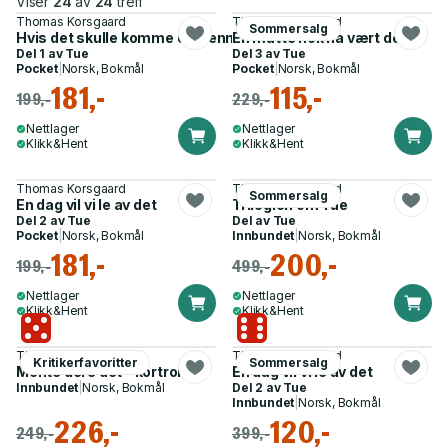
Viser
24
av
24
treff
Thomas Korsgaard
Thomas Korsgaard
Sommersalg
Hvis det skulle komme et menneske
En måtte nok ha vært der
Del 1 av
Tue
Del 3 av
Tue
Pocket
|
Norsk, Bokmål
Pocket
|
Norsk, Bokmål
181,-
115,-
199,-
229,-
Nettlager
Nettlager
Klikk&Hent
Klikk&Hent
Thomas Korsgaard
Thomas Korsgaard
Sommersalg
En dag vil vi le av det
Trilogien om Tue
Del 2 av
Tue
Del av
Tue
Pocket
|
Norsk, Bokmål
Innbundet
|
Norsk, Bokmål
181,-
200,-
199,-
499,-
Nettlager
Nettlager
Klikk&Hent
Klikk&Hent
Thomas Korsgaard
Thomas Korsgaard
Kritikerfavoritter
Sommersalg
Mente dere det - kortroman
En dag vil vi le av det
Innbundet
|
Norsk, Bokmål
Del 2 av
Tue
Innbundet
|
Norsk, Bokmål
226,-
120,-
249,-
399,-