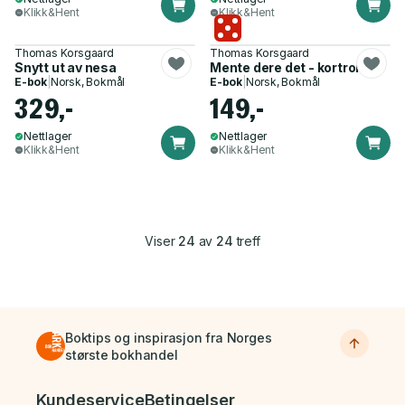
Klikk&Hent
Klikk&Hent
Thomas Korsgaard
Thomas Korsgaard
Snytt ut av nesa
Mente dere det - kortroman
E-bok
|
Norsk, Bokmål
E-bok
|
Norsk, Bokmål
329,-
149,-
Nettlager
Nettlager
Klikk&Hent
Klikk&Hent
Viser
24
av
24
treff
Boktips og inspirasjon fra Norges
største bokhandel
Bunnmeny
Kundeservice
Betingelser