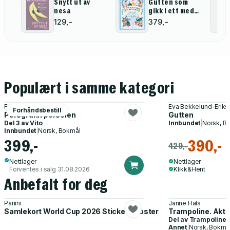
Snytt ut av
Gutten som
nesa
gikk i ett med
tapetet
129,-
379,-
Populært i samme kategori
Frederik Svindland
Eva Bekkelund-Eriks
Forhåndsbestill
Porsgrunn porselen
Gutten
Del 3 av
Vito
Innbundet
|
Norsk, B
Innbundet
|
Norsk, Bokmål
399,-
390,-
429,-
Nettlager
Nettlager
Forventes i salg 31.08.2026
Klikk&Hent
Anbefalt for deg
Panini
Janne Hals
Samlekort World Cup 2026 Sticker Booster
Trampoline. Akti
Del av
Trampoline
Annet
|
Norsk, Bokmå