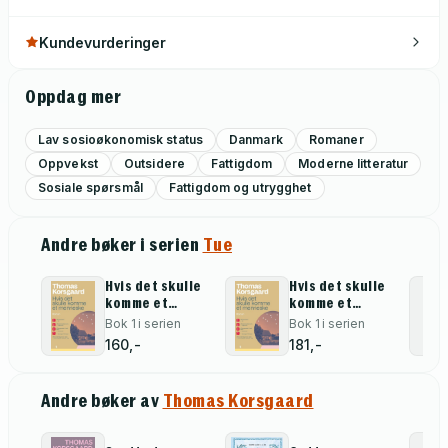
Kundevurderinger
Oppdag mer
Lav sosioøkonomisk status
Danmark
Romaner
Oppvekst
Outsidere
Fattigdom
Moderne litteratur
Sosiale spørsmål
Fattigdom og utrygghet
Andre bøker i serien
Tue
Hvis det skulle
Hvis det skulle
komme et
komme et
menneske
menneske
Bok 1 i serien
Bok 1 i serien
160,-
181,-
Andre bøker av
Thomas Korsgaard