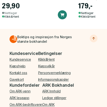
29,90
179,-
Nettlager
Nettlager
Klikk&Hent
Klikk&Hent
Boktips og inspirasjon fra Norges
største bokhandel
Bunnmeny
Kundeservice
Betingelser
Kundeservice
Klikk&Hent
Kjøpshjelp
Kjøpsvilkår
Kontakt oss
Personvernerklæring
Gavekort
Informasjonskapsler
Kundefordeler
ARK Bokhandel
Om ARK-venn
ARK Innhold
ARK leseapp
Ledige stillinger
Om ARK-bedriftsvenn
Om ARK