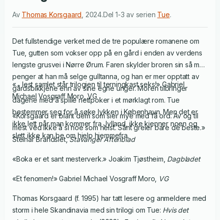
Av
Thomas Korsgaard
,
2024
.
Del 1-3 av serien
Tue
.
Det fullstendige verket med de tre populære romanene om
Tue, gutten som vokser opp på en gård i enden av verdens
lengste grusvei i Nørre Ørum. Faren skylder broren sin så mye
penger at han må selge gulltanna, og han er mer opptatt av
«... lest samlet står trilogien til terningkast seks!» Gabriel
gårdsbikkjene enn av sine egne unger. Moren tilbringer
Michael Vosgraff Moro, VG
dagene med å spille nettpoker i et mørklagt rom. Tue
bestemmer seg for å søke lykken i København. Men det er
«Korsgaard er blant dem som sier mye med få ord. Av og til
ikke lett når man kommer fra Jylland, ikke kjenner noen og
mest ved ikke å si noe som helst. Sånt greier bare de beste.»
slett ikke kan be om hjelp hjemmefra.
Steinar Brandslet,
Stavanger Aftenblad
«Boka er et sant mesterverk.» Joakim Tjøstheim,
Dagbladet
«Et fenomen!» Gabriel Michael Vosgraff Moro,
VG
Thomas Korsgaard (f. 1995) har tatt lesere og anmeldere med
storm i hele Skandinavia med sin trilogi om Tue:
Hvis det