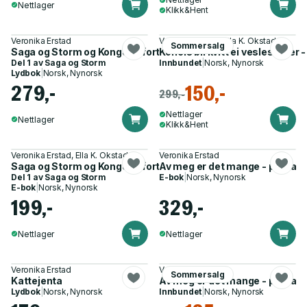
Nettlager
Klikk&Hent
Veronika Erstad
Veronika Erstad, Ella K. Okstad
Sommersalg
Saga og Storm og Kongens fortenestemedalje - roman
Korleis bli kvitt ei veslesøster
Del 1 av
Saga og Storm
Innbundet
|
Norsk, Nynorsk
Lydbok
|
Norsk, Nynorsk
279,-
150,-
299,-
Nettlager
Nettlager
Klikk&Hent
Veronika Erstad, Ella K. Okstad
Veronika Erstad
Saga og Storm og Kongens fortenestemedalje - roman
Av meg er det mange - prosa
Del 1 av
Saga og Storm
E-bok
|
Norsk, Nynorsk
E-bok
|
Norsk, Nynorsk
199,-
329,-
Nettlager
Nettlager
Veronika Erstad
Veronika Erstad
Sommersalg
Kattejenta
Av meg er det mange - prosa
Lydbok
|
Norsk, Nynorsk
Innbundet
|
Norsk, Nynorsk