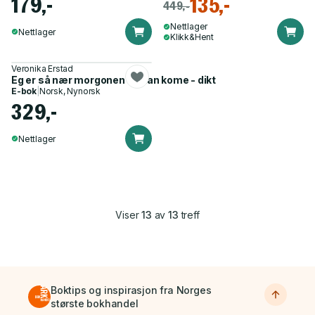
179,-
135,-
449,-
Nettlager
Nettlager
Klikk&Hent
Veronika Erstad
Eg er så nær morgonen eg kan kome - dikt
E-bok
|
Norsk, Nynorsk
329,-
Nettlager
Viser
13
av
13
treff
Boktips og inspirasjon fra Norges
største bokhandel