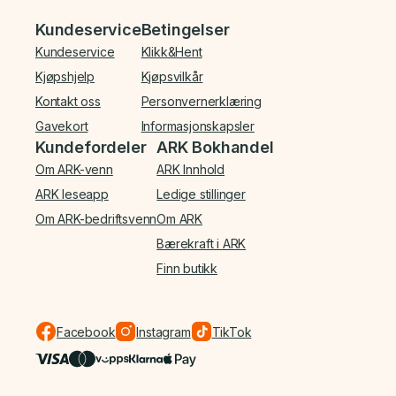
Bunnmeny
Kundeservice
Betingelser
Kundeservice
Klikk&Hent
Kjøpshjelp
Kjøpsvilkår
Kontakt oss
Personvernerklæring
Gavekort
Informasjonskapsler
Kundefordeler
ARK Bokhandel
Om ARK-venn
ARK Innhold
ARK leseapp
Ledige stillinger
Om ARK-bedriftsvenn
Om ARK
Bærekraft i ARK
Finn butikk
Facebook
Instagram
TikTok