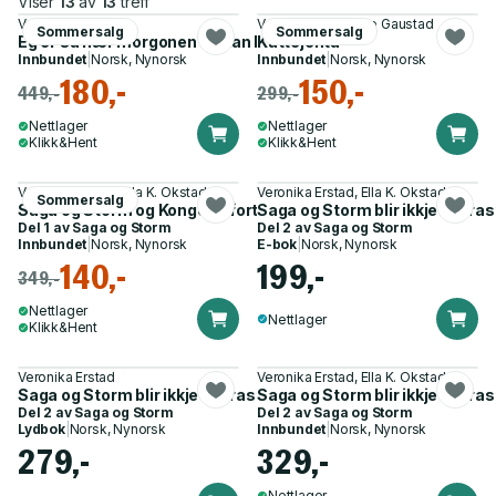
Viser
13
av
13
treff
Veronika Erstad
Veronika Erstad, Bo Gaustad
Sommersalg
Sommersalg
Eg er så nær morgonen eg kan kome - dikt
Kattejenta
Innbundet
|
Norsk, Nynorsk
Innbundet
|
Norsk, Nynorsk
180,-
150,-
449,-
299,-
Nettlager
Nettlager
Klikk&Hent
Klikk&Hent
Veronika Erstad, Ella K. Okstad
Veronika Erstad, Ella K. Okstad
Sommersalg
Saga og Storm og Kongens fortenestemedalje - roman
Saga og Storm blir ikkje kjæras
Del 1 av
Saga og Storm
Del 2 av
Saga og Storm
Innbundet
|
Norsk, Nynorsk
E-bok
|
Norsk, Nynorsk
140,-
199,-
349,-
Nettlager
Nettlager
Klikk&Hent
Veronika Erstad
Veronika Erstad, Ella K. Okstad
Saga og Storm blir ikkje kjærastar
Saga og Storm blir ikkje kjæra
Del 2 av
Saga og Storm
Del 2 av
Saga og Storm
Lydbok
|
Norsk, Nynorsk
Innbundet
|
Norsk, Nynorsk
279,-
329,-
Nettlager