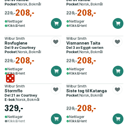
Pocket
|
Norsk, Bokmål
Pocket
|
Norsk, Bokmål
208,-
208,-
229,-
229,-
Nettlager
Nettlager
Klikk&Hent
Klikk&Hent
Wilbur Smith
Wilbur Smith
Rovfuglene
Vismannen Taita
Del 9 av
Courtney
Del 3 av
Egypt-serien
Pocket
|
Norsk, Bokmål
Pocket
|
Norsk, Bokmål
208,-
208,-
229,-
229,-
Nettlager
Nettlager
Klikk&Hent
Klikk&Hent
Wilbur Smith
Wilbur Smith
Stormflo
Siste tog til Katanga
Del 21 av
Courtney
Pocket
|
Norsk, Bokmål
E-bok
|
Norsk, Bokmål
329,-
208,-
229,-
Nettlager
Nettlager
Klikk&Hent
Klikk&Hent