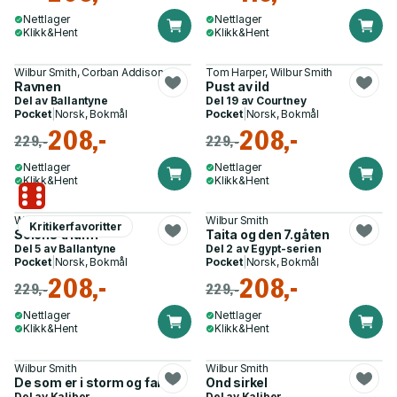
Nettlager
Nettlager
Klikk&Hent
Klikk&Hent
Wilbur Smith, Corban Addison
Tom Harper, Wilbur Smith
Ravnen
Pust av ild
Del av
Ballantyne
Del 19 av
Courtney
Pocket
|
Norsk, Bokmål
Pocket
|
Norsk, Bokmål
208,-
208,-
229,-
229,-
Nettlager
Nettlager
Klikk&Hent
Klikk&Hent
Wilbur Smith
Wilbur Smith
Kritikerfavoritter
Solens triumf
Taita og den 7.gåten
Del 5 av
Ballantyne
Del 2 av
Egypt-serien
Pocket
|
Norsk, Bokmål
Pocket
|
Norsk, Bokmål
208,-
208,-
229,-
229,-
Nettlager
Nettlager
Klikk&Hent
Klikk&Hent
Wilbur Smith
Wilbur Smith
De som er i storm og fare
Ond sirkel
Del av
Kaliber
Del av
Kaliber