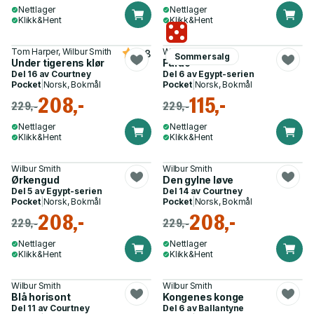
Nettlager
Nettlager
Klikk&Hent
Klikk&Hent
Tom Harper, Wilbur Smith
Wilbur Smith
4.8
Sommersalg
Under tigerens klør
Farao
Del 16 av
Courtney
Del 6 av
Egypt-serien
Pocket
|
Norsk, Bokmål
Pocket
|
Norsk, Bokmål
208,-
115,-
229,-
229,-
Nettlager
Nettlager
Klikk&Hent
Klikk&Hent
Wilbur Smith
Wilbur Smith
Ørkengud
Den gylne løve
Del 5 av
Egypt-serien
Del 14 av
Courtney
Pocket
|
Norsk, Bokmål
Pocket
|
Norsk, Bokmål
208,-
208,-
229,-
229,-
Nettlager
Nettlager
Klikk&Hent
Klikk&Hent
Wilbur Smith
Wilbur Smith
Blå horisont
Kongenes konge
Del 11 av
Courtney
Del 6 av
Ballantyne