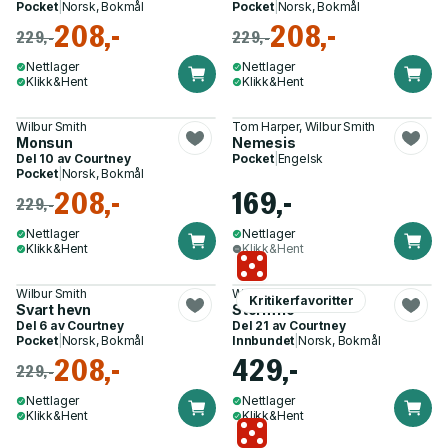
Pocket
|
Norsk, Bokmål
Pocket
|
Norsk, Bokmål
208,-
208,-
229,-
229,-
Nettlager
Nettlager
Klikk&Hent
Klikk&Hent
Wilbur Smith
Tom Harper, Wilbur Smith
Monsun
Nemesis
Del 10 av
Courtney
Pocket
|
Engelsk
Pocket
|
Norsk, Bokmål
208,-
169,-
229,-
Nettlager
Nettlager
Klikk&Hent
Klikk&Hent
Wilbur Smith
Wilbur Smith
Kritikerfavoritter
Svart hevn
Stormflo
Del 6 av
Courtney
Del 21 av
Courtney
Pocket
|
Norsk, Bokmål
Innbundet
|
Norsk, Bokmål
208,-
429,-
229,-
Nettlager
Nettlager
Klikk&Hent
Klikk&Hent