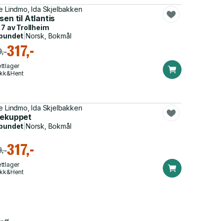
e Lindmo, Ida Skjelbakken
sen til Atlantis
 7 av
Trollheim
bundet
|
Norsk, Bokmål
317,-
,-
ttlager
ikk&Hent
e Lindmo, Ida Skjelbakken
lekuppet
bundet
|
Norsk, Bokmål
317,-
,-
ttlager
ikk&Hent