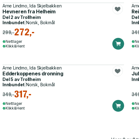
Arne Lindmo, Ida Skjelbakken
Arn
Hevneren fra Helheim
Rei
Del 2 av
Trollheim
Del
Innbundet
|
Norsk, Bokmål
Inn
272,-
299,-
349
Nettlager
Ne
Klikk&Hent
Kl
Arne Lindmo, Ida Skjelbakken
Arn
Edderkoppenes dronning
Ju
Del 5 av
Trollheim
Inn
Innbundet
|
Norsk, Bokmål
317,-
349,-
349
Nettlager
Ne
Klikk&Hent
Kl