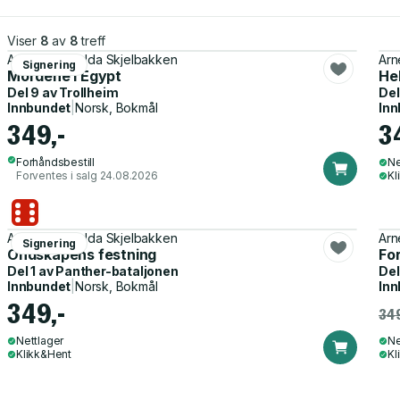
Viser
8
av
8
treff
Arne Lindmo, Ida Skjelbakken
Arn
Signering
Mordene i Egypt
He
Del 9 av
Trollheim
Del
Innbundet
|
Norsk, Bokmål
Inn
349,-
3
Forhåndsbestill
Ne
Forventes i salg 24.08.2026
Kl
Arne Lindmo, Ida Skjelbakken
Arn
Signering
Ondskapens festning
For
Del 1 av
Panther-bataljonen
Del
Innbundet
|
Norsk, Bokmål
Inn
349,-
349
Nettlager
Ne
Klikk&Hent
Kl