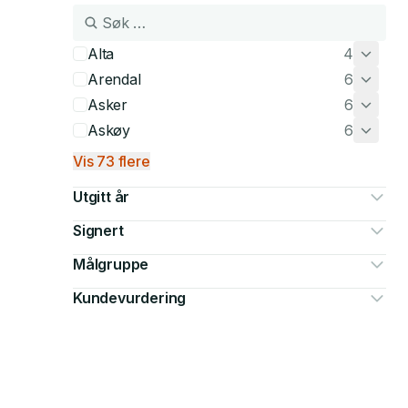
Alta
4
Arendal
6
Asker
6
Askøy
6
Vis 73 flere
Utgitt år
Signert
Målgruppe
Kundevurdering