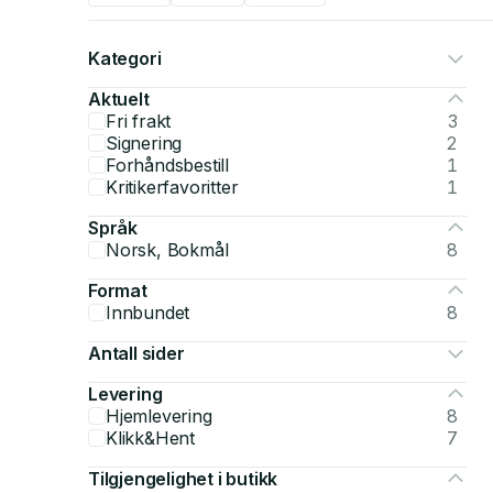
Kategori
Aktuelt
Fri frakt
3
Signering
2
Forhåndsbestill
1
Kritikerfavoritter
1
Språk
Norsk, Bokmål
8
Format
Innbundet
8
Antall sider
Levering
Hjemlevering
8
Klikk&Hent
7
Tilgjengelighet i butikk