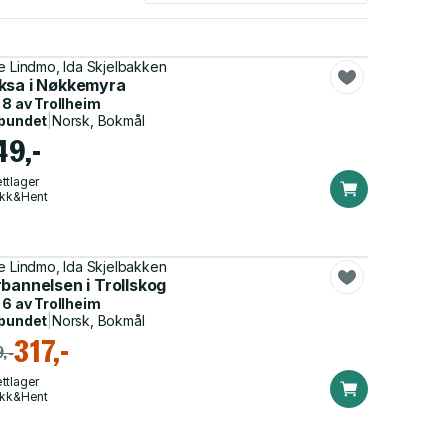
e Lindmo, Ida Skjelbakken
ksa i Nøkkemyra
 8 av
Trollheim
bundet
|
Norsk, Bokmål
49,-
ttlager
ikk&Hent
e Lindmo, Ida Skjelbakken
bannelsen i Trollskog
 6 av
Trollheim
bundet
|
Norsk, Bokmål
317,-
,-
ttlager
ikk&Hent