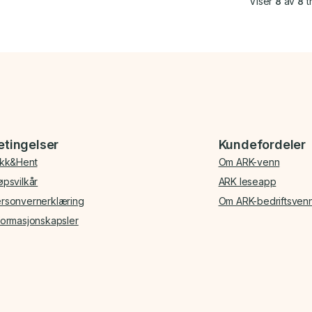
Viser
8
av
8
tr
etingelser
Kundefordeler
ikk&Hent
Om ARK-venn
øpsvilkår
ARK leseapp
rsonvernerklæring
Om ARK-bedriftsven
formasjonskapsler