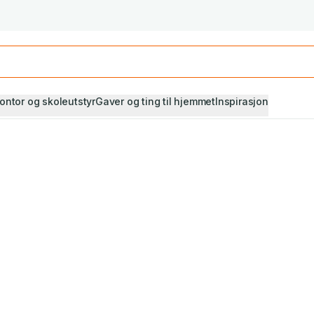
Studiestart! Alle* pensumbøker -20%
Se utvalget her
ontor og skoleutstyr
Gaver og ting til hjemmet
Inspirasjon