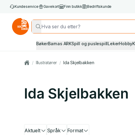
Kundeservice
Gavekort
Finn butikk
Bedriftskunde
Bøker
Barnas ARK
Spill og puslespill
Leker
Hobby
K
/
Illustratører
/
Ida Skjelbakken
Ida Skjelbakken
Aktuelt
Språk
Format