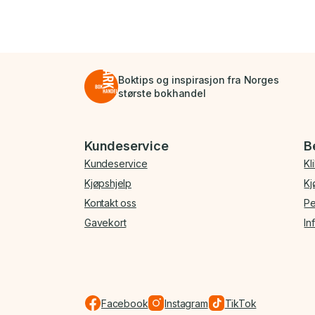
Boktips og inspirasjon fra Norges
største bokhandel
Bunnmeny
Kundeservice
B
Kundeservice
Kl
Kjøpshjelp
Kj
Kontakt oss
Pe
Gavekort
In
Facebook
Instagram
TikTok