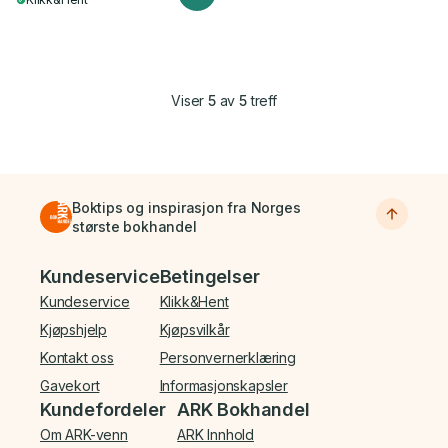
Viser
5
av
5
treff
Boktips og inspirasjon fra Norges
største bokhandel
Bunnmeny
Kundeservice
Betingelser
Kundeservice
Klikk&Hent
Kjøpshjelp
Kjøpsvilkår
Kontakt oss
Personvernerklæring
Gavekort
Informasjonskapsler
Kundefordeler
ARK Bokhandel
Om ARK-venn
ARK Innhold