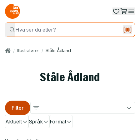
/
Illustratører
/
Ståle Ådland
Ståle Ådland
Filter
Aktuelt
Språk
Format