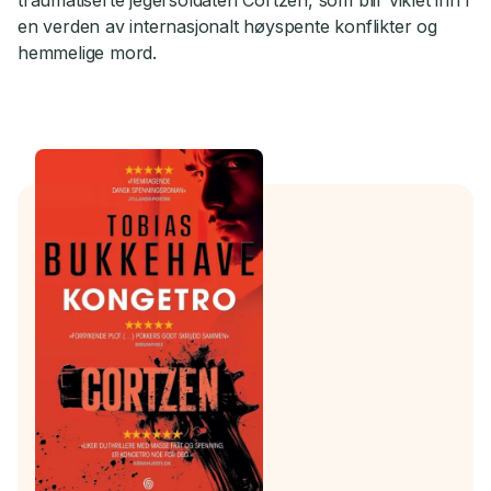
traumatiserte jegersoldaten Cortzen, som blir viklet inn i
en verden av internasjonalt høyspente konflikter og
hemmelige mord.