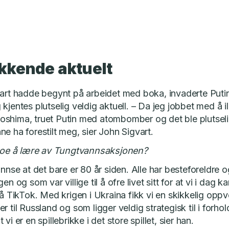
kkende aktuelt
vart hadde begynt på arbeidet med boka, invaderte Puti
kjentes plutselig veldig aktuell. – Da jeg jobbet med å il
shima, truet Putin med atombomber og det ble plutseli
e ha forestilt meg, sier John Sigvart.
t noe å lære av Tungtvannsaksjonen?
innse at det bare er 80 år siden. Alle har besteforeldre 
en og som var villige til å ofre livet sitt for at vi i dag ka
på TikTok. Med krigen i Ukraina fikk vi en skikkelig oppv
 til Russland og som ligger veldig strategisk til i forhold
vi er en spillebrikke i det store spillet, sier han.