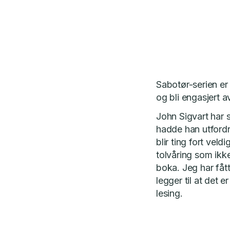
Sabotør-serien er
og bli engasjert a
John Sigvart har s
hadde han utfordr
blir ting fort veld
tolvåring som ikk
boka. Jeg har fått
legger til at det e
lesing.