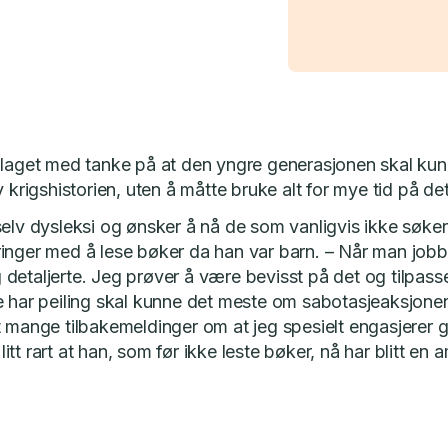
 laget med tanke på at den yngre generasjonen skal kunn
v krigshistorien, uten å måtte bruke alt for mye tid på det
elv dysleksi og ønsker å nå de som vanligvis ikke søker 
inger med å lese bøker da han var barn. – Når man jobb
ig detaljerte. Jeg prøver å være bevisst på det og tilpasse
e har peiling skal kunne det meste om sabotasjeaksjonen 
 mange tilbakemeldinger om at jeg spesielt engasjerer gu
r litt rart at han, som før ikke leste bøker, nå har blitt e