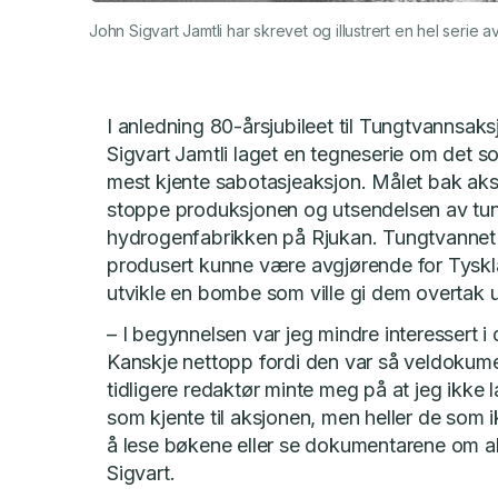
John Sigvart Jamtli har skrevet og illustrert en hel ser
I anledning 80-årsjubileet til Tungtvannsak
Sigvart Jamtli laget en tegneserie om det 
mest kjente sabotasjeaksjon. Målet bak aks
stoppe produksjonen og utsendelsen av tun
hydrogenfabrikken på Rjukan. Tungtvannet
produsert kunne være avgjørende for Tyskl
utvikle en bombe som ville gi dem overtak u
– I begynnelsen var jeg mindre interessert i
Kanskje nettopp fordi den var så veldokum
tidligere redaktør minte meg på at jeg ikke 
som kjente til aksjonen, men heller de som ik
å lese bøkene eller se dokumentarene om a
Sigvart.