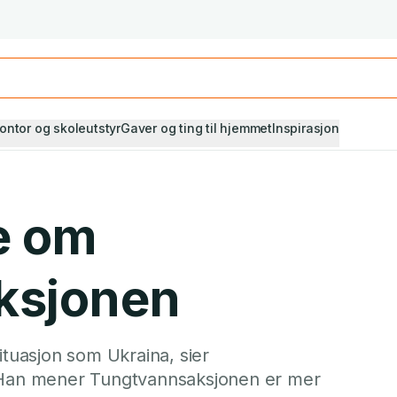
Studiestart! Alle* pensumbøker -20%
Se utvalget her
ontor og skoleutstyr
Gaver og ting til hjemmet
Inspirasjon
e om
ksjonen
ituasjon som Ukraina, sier
. Han mener Tungtvannsaksjonen er mer