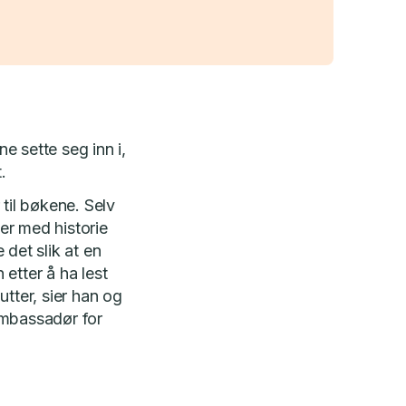
e sette seg inn i,
.
til bøkene. Selv
er med historie
 det slik at en
etter å ha lest
tter, sier han og
n ambassadør for