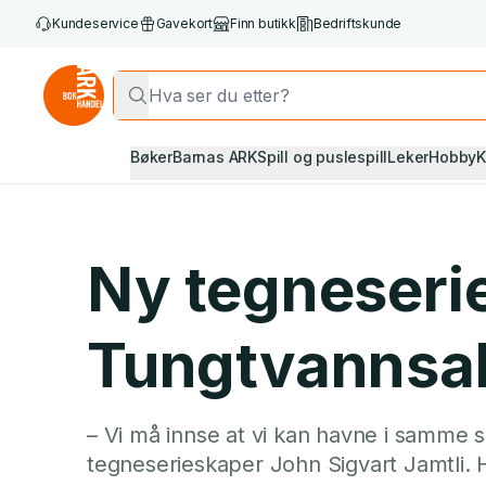
Kundeservice
Gavekort
Finn butikk
Bedriftskunde
Bøker
Barnas ARK
Spill og puslespill
Leker
Hobby
K
Ny tegneseri
Tungtvannsa
– Vi må innse at vi kan havne i samme s
tegneserieskaper John Sigvart Jamtli