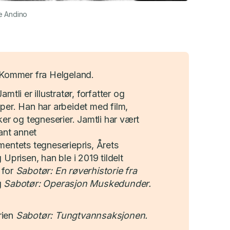
ee Andino
 Kommer fra Helgeland.
mtli er illustratør, forfatter og
per. Han har arbeidet med film,
ker og tegneserier. Jamtli har vært
lant annet
mentets tegneseriepris, Årets
 Uprisen, han ble i 2019 tildelt
 for
Sabotør: En røverhistorie fra
g
Sabotør: Operasjon Muskedunder.
ien
Sabotør: Tungtvannsaksjonen.