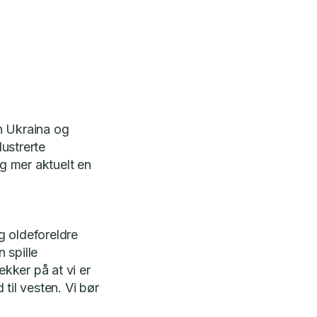
n Ukraina og
lustrerte
g mer aktuelt en
og oldeforeldre
n spille
ekker på at vi er
 til vesten. Vi bør