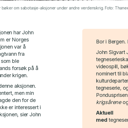
ie av bøker om sabotasje-aksjoner under andre verdenskrig. Foto: Than
sjonen har John
som er Norges
Bor i Bergen.
jonen var å
John Sigvart Ja
gtvann fra
tegneserieska
 som ble
videospill, bø
ands forsøk på å
nominert til b
nder krigen.
kulturdeparte
 denne aksjonen.
tegneserie, og
entert, men min
Pondusprisen
lagde den for de
krigsårene
o
ke er interessert i
Aktuell
ksjonen, sier John
med
tegneser