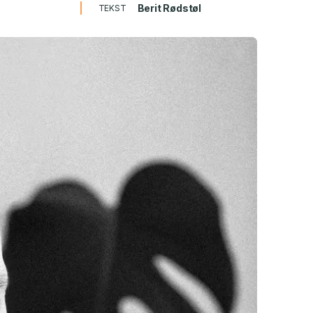
Berit Rødstøl
TEKST