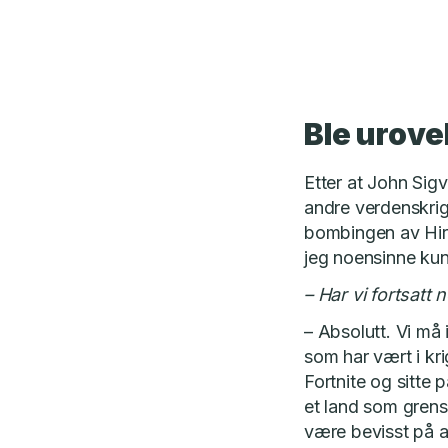
Ble urove
Etter at John Sig
andre verdenskrig 
bombingen av Hiro
jeg noensinne kunn
– Har vi fortsat
– Absolutt. Vi må 
som har vært i krig
Fortnite og sitte 
et land som grenser
være bevisst på at 