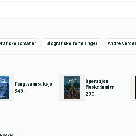
Grafiske romaner
Biografiske fortellinger
Andre verde
Operasjon
Tungtvannsaksjonen
Muskedunder
345,-
299,-
le bøker