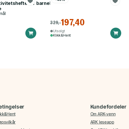
tivitetshefte for barnehagen
e
mål
197,40
329,-
Utsolgt
Klikk&Hent
etingelser
Kundefordeler
ikk&Hent
Om ARK-venn
øpsvilkår
ARK leseapp