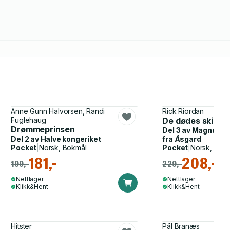
Anne Gunn Halvorsen, Randi
Rick Riordan
Fuglehaug
De dødes skip
Drømmeprinsen
Del 3 av
Magnus Ch
Del 2 av
Halve kongeriket
fra Åsgard
Pocket
|
Norsk, Bokmål
Pocket
|
Norsk, Bok
181,-
208,-
199,-
229,-
Nettlager
Nettlager
Klikk&Hent
Klikk&Hent
Hitster
Pål Branæs