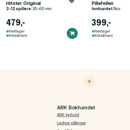
Hitster Original
Pillefellen
2–12 spillere
|
30–60 min
Innbundet
|
Norsk, 
479,-
399,-
Nettlager
Nettlager
Klikk&Hent
Klikk&Hent
ARK Bokhandel
ARK Innhold
Ledige stillinger