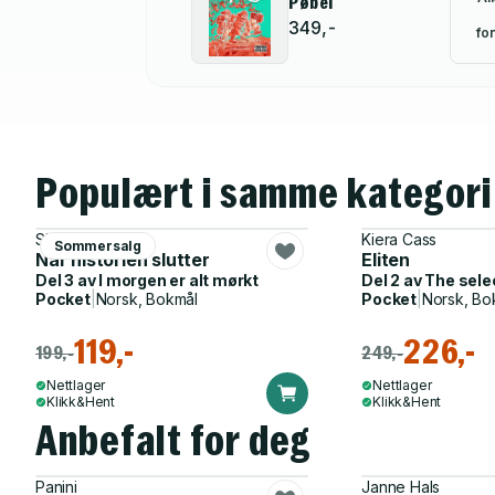
Pøbel
349,-
for
Populært i samme kategori
Sigbjørn Mostue
Kiera Cass
Sommersalg
Når historien slutter
Eliten
Del 3 av
I morgen er alt mørkt
Del 2 av
The sele
Pocket
|
Norsk, Bokmål
Pocket
|
Norsk, Bo
119,-
226,-
199,-
249,-
Nettlager
Nettlager
Klikk&Hent
Klikk&Hent
Anbefalt for deg
Panini
Janne Hals