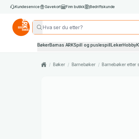
Kundeservice
Gavekort
Finn butikk
Bedriftskunde
Bøker
Barnas ARK
Spill og puslespill
Leker
Hobby
K
/
Bøker
/
Barnebøker
/
Barnebøker etter 