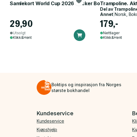
Samlekort World Cup 2026 Sticker Booster
Trampoline. Ak
Del av
Trampolin
Annet
|
Norsk, Bok
29,90
179,-
Utsolgt
Nettlager
Klikk&Hent
Klikk&Hent
Boktips og inspirasjon fra Norges
største bokhandel
Bunnmeny
Kundeservice
B
Kundeservice
Kl
Kjøpshjelp
Kj