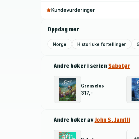
Kundevurderinger
Oppdag mer
Norge
Historiske fortellinger
Andre bøker i serien
Sabotør
Grenselos
317,-
Andre bøker av
John S. Jamtli
Al