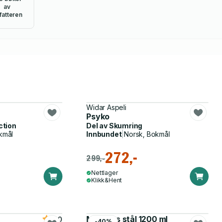
av
fatteren
Widar Aspeli
Psyko
ction
Del av
Skumring
kmål
Innbundet
|
Norsk, Bokmål
272,-
299,-
Nettlager
Klikk&Hent
Matboks stål 1200 ml
5.0
-40%