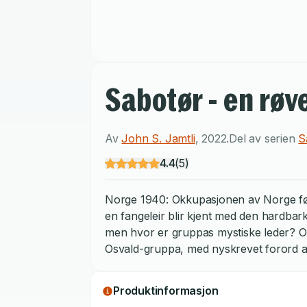
Sabotør - en røv
Av
John S. Jamtli
,
2022
.
Del av serien
S
4.4
(
5
)
Norge 1940: Okkupasjonen av Norge føre
en fangeleir blir kjent med den hardba
men hvor er gruppas mystiske leder? Og
Osvald-gruppa, med nyskrevet forord av
Produktinformasjon