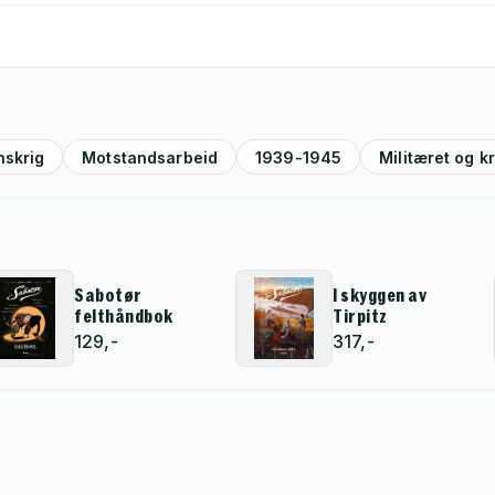
nskrig
Motstandsarbeid
1939-1945
Militæret og kr
Sabotør
I skyggen av
felthåndbok
Tirpitz
129,-
317,-