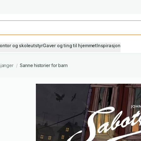
Studiestart! Alle* pensumbøker -20%
Se utvalget her
ontor og skoleutstyr
Gaver og ting til hjemmet
Inspirasjon
sjanger
/
Sanne historier for barn