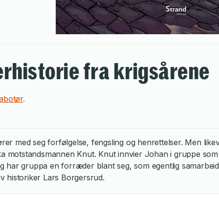
erhistorie fra krigsårene
abotør
.
r med seg forfølgelse, fengsling og henrettelser. Men likev
rka motstandsmannen Knut. Knut innvier Johan i gruppe som 
 har gruppa en forræder blant seg, som egentlig samarbeid
 historiker Lars Borgersrud.