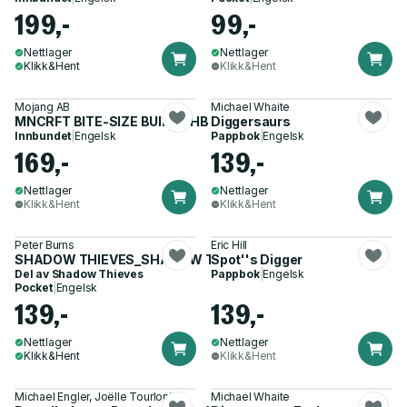
199,-
99,-
Nettlager
Nettlager
Klikk&Hent
Klikk&Hent
Mojang AB
Michael Whaite
MNCRFT BITE-SIZE BUILDS HB
Diggersaurs
Innbundet
|
Engelsk
Pappbok
|
Engelsk
169,-
139,-
Nettlager
Nettlager
Klikk&Hent
Klikk&Hent
Peter Burns
Eric Hill
SHADOW THIEVES_SHADOW THIE1 PB
Spot''s Digger
Del av
Shadow Thieves
Pappbok
|
Engelsk
Pocket
|
Engelsk
139,-
139,-
Nettlager
Nettlager
Klikk&Hent
Klikk&Hent
Michael Engler, Joëlle Tourlonias
Michael Whaite