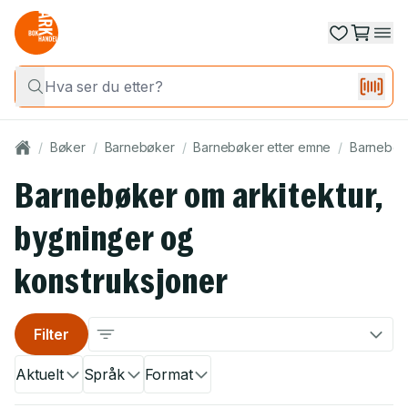
/
Bøker
/
Barnebøker
/
Barnebøker etter emne
/
Barnebøke
Barnebøker om arkitektur,
bygninger og
konstruksjoner
Filter
Aktuelt
Språk
Format