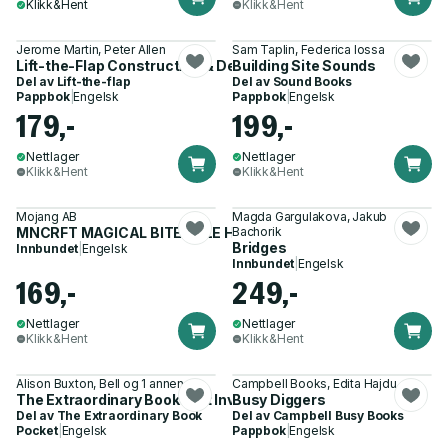
Klikk&Hent
Klikk&Hent
Jerome Martin, Peter Allen
Sam Taplin, Federica Iossa
Lift-the-Flap Construction & Demolition
Building Site Sounds
Del av
Lift-the-flap
Del av
Sound Books
Pappbok
|
Engelsk
Pappbok
|
Engelsk
179,-
199,-
Nettlager
Nettlager
Klikk&Hent
Klikk&Hent
Mojang AB
Magda Gargulakova, Jakub
MNCRFT MAGICAL BITE-SIZE HB
Bachorik
Bridges
Innbundet
|
Engelsk
Innbundet
|
Engelsk
169,-
249,-
Nettlager
Nettlager
Klikk&Hent
Klikk&Hent
Alison Buxton, Bell og 1 annen
Campbell Books, Edita Hajdu
The Extraordinary Book that Invents Itself
Busy Diggers
Del av
The Extraordinary Book
Del av
Campbell Busy Books
Pocket
|
Engelsk
Pappbok
|
Engelsk