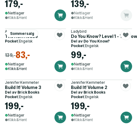
179,-
139,-
Nettlager
Nettlager
Klikk&Hent
Klikk&Hent
Angharad Walker
Ladybird
Sommersalg
The Ash House
Do You Know? Level 1 - Tall To
Pocket
|
Engelsk
Del av
Do You Know?
Pocket
|
Engelsk
83,-
99,-
139,-
Nettlager
Nettlager
Klikk&Hent
Klikk&Hent
Jennifer Kemmeter
Jennifer Kemmeter
Build It! Volume 3
Build It! Volume 2
Del av
Brick Books
Del av
Brick Books
Pocket
|
Engelsk
Pocket
|
Engelsk
199,-
199,-
Nettlager
Nettlager
Klikk&Hent
Klikk&Hent