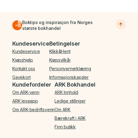
Boktips og inspirasjon fra Norges
største bokhandel
Bunnmeny
Kundeservice
Betingelser
Kundeservice
Klikk&Hent
Kjøpshjelp
Kjøpsvilkår
Kontakt oss
Personvernerklæring
Gavekort
Informasjonskapsler
Kundefordeler
ARK Bokhandel
Om ARK-venn
ARK Innhold
ARK leseapp
Ledige stillinger
Om ARK-bedriftsvenn
Om ARK
Bærekraft i ARK
Finn butikk