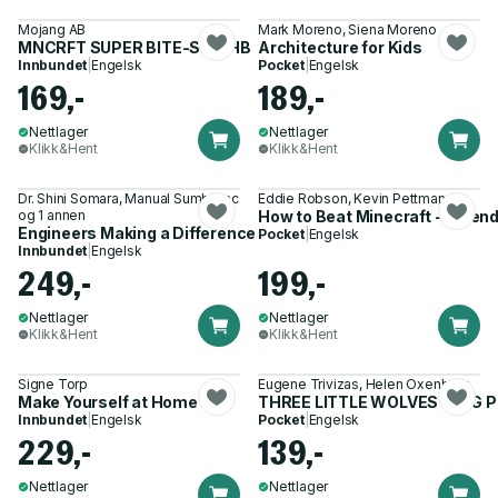
Mojang AB
Mark Moreno, Siena Moreno
MNCRFT SUPER BITE-SIZE HB
Architecture for Kids
Innbundet
|
Engelsk
Pocket
|
Engelsk
169,-
189,-
Nettlager
Nettlager
Klikk&Hent
Klikk&Hent
Dr. Shini Somara, Manual Sumberac
Eddie Robson, Kevin Pettman
og 1 annen
How to Beat Minecraft - Extend
Engineers Making a Difference
Pocket
|
Engelsk
Innbundet
|
Engelsk
249,-
199,-
Nettlager
Nettlager
Klikk&Hent
Klikk&Hent
Signe Torp
Eugene Trivizas, Helen Oxenbury
Make Yourself at Home
THREE LITTLE WOLVES & BIG 
Innbundet
|
Engelsk
Pocket
|
Engelsk
229,-
139,-
Nettlager
Nettlager