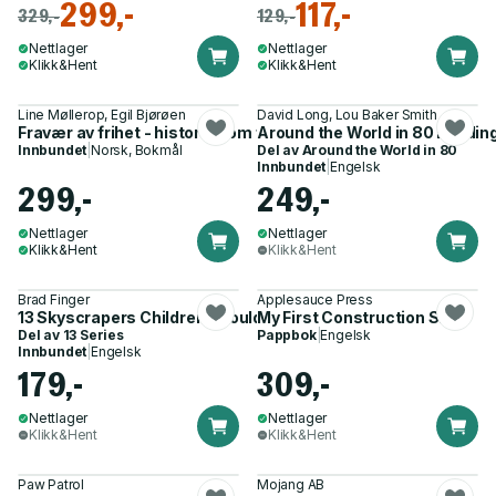
299,-
117,-
329,-
129,-
Nettlager
Nettlager
Klikk&Hent
Klikk&Hent
Line Møllerop, Egil Bjørøen
David Long, Lou Baker Smith
Fravær av frihet - historien om fengsler
Around the World in 80 Buildin
Innbundet
|
Norsk, Bokmål
Del av
Around the World in 80
Innbundet
|
Engelsk
299,-
249,-
Nettlager
Nettlager
Klikk&Hent
Klikk&Hent
Brad Finger
Applesauce Press
13 Skyscrapers Children Should Know
My First Construction Site
Del av
13 Series
Pappbok
|
Engelsk
Innbundet
|
Engelsk
179,-
309,-
Nettlager
Nettlager
Klikk&Hent
Klikk&Hent
Paw Patrol
Mojang AB