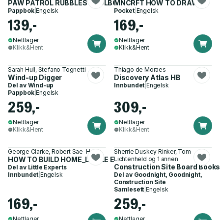
PAW PATROL RUBBLES TOOLBOX BRD
MNCRFT HOW TO DRAW PB
Pappbok
|
Engelsk
Pocket
|
Engelsk
139,-
169,-
Nettlager
Nettlager
Klikk&Hent
Klikk&Hent
Sarah Hull, Stefano Tognetti
Thiago de Moraes
Wind-up Digger
Discovery Atlas HB
Del av
Wind-up
Innbundet
|
Engelsk
Pappbok
|
Engelsk
259,-
309,-
Nettlager
Nettlager
Klikk&Hent
Klikk&Hent
George Clarke, Robert Sae-Heng
Sherrie Duskey Rinker, Tom
HOW TO BUILD HOME_LITTLE EX HB
Lichtenheld og 1 annen
Construction Site Board Books
Del av
Little Experts
Innbundet
|
Engelsk
Del av
Goodnight, Goodnight,
Construction Site
Samlesett
|
Engelsk
169,-
259,-
Nettlager
Nettlager