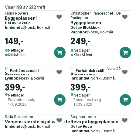
Viser
48
av
212
treff
Fiona Powers
Christopher Franceschelli, David
Byggeplassen!
Partington
Byggeplassen
Del av
Leketid
Innbundet
|
Norsk, Bokmål
Del av
Blokkbok
Pappbok
|
Norsk, Bokmål
149,-
249,-
Nettlager
Nettlager
Klikk&Hent
Klikk&Hent
Ida Tufte Michelsen
Ida Tufte Michelsen, Nora Dåsnes
Forhåndsbestill
Forhåndsbestill
Slottet vårt
Slottet vårt
Lydbok
|
Norsk, Bokmål
Innbundet
|
Norsk, Bokmål
399,-
399,-
Nettlager
Nettlager
Forventes i salg
Forventes i salg
17.09.2026
17.09.2026
Salla Savolainen
Stephan Lomp
Verdens største og aller første bok om asfalt og betong
Revo på byggeplassen
Innbundet
|
Norsk, Bokmål
Del av
Revo
Innbundet
|
Norsk, Bokmål