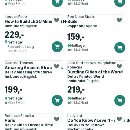
Klikk&Hent
Klikk&Hent
Jessica Farrell
Red Nose Studio
How to Build LEGO Minecraft Houses
Build!
Innbundet
|
Engelsk
Pappbok
|
Engelsk
229,-
159,-
Nettlager
Nettlager
Forventes i salg
Klikk&Hent
03.09.2026
Caroline Thomas
Jana Sedlackova, Magdalena
Amazing Ancient Structures
Konecna
Bustling Cities of the World
Del av
Amazing Structures
Innbundet
|
Engelsk
Del av
Painted World
Innbundet
|
Engelsk
199,-
219,-
Nettlager
Nettlager
Klikk&Hent
Klikk&Hent
Rebecca Sabelko
Ladybird
Paris
Do You Know? Level 1 - Big Bri
Del av
Cities Through Time
Del av
Do You Know?
Innbundet
|
Engelsk
Pocket
|
Engelsk