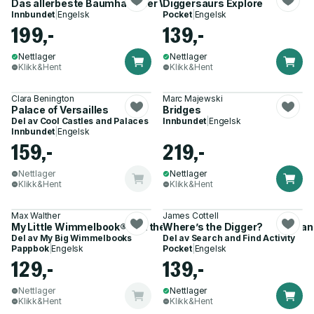
Das allerbeste Baumhaus der Welt
Diggersaurs Explore
Innbundet
|
Engelsk
Pocket
|
Engelsk
199,-
139,-
Nettlager
Nettlager
Klikk&Hent
Klikk&Hent
Clara Benington
Marc Majewski
Palace of Versailles
Bridges
Del av
Cool Castles and Palaces
Innbundet
|
Engelsk
Innbundet
|
Engelsk
159,-
219,-
Nettlager
Nettlager
Klikk&Hent
Klikk&Hent
Max Walther
James Cottell
My Little Wimmelbook® – At the Construction Site – A Look–and
Where’s the Digger?
Del av
My Big Wimmelbooks
Del av
Search and Find Activity
Pappbok
|
Engelsk
Pocket
|
Engelsk
129,-
139,-
Nettlager
Nettlager
Klikk&Hent
Klikk&Hent