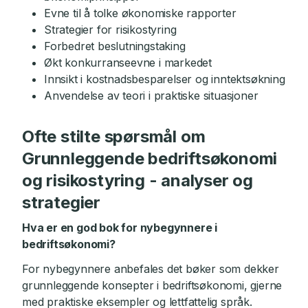
Evne til å tolke økonomiske rapporter
Strategier for risikostyring
Forbedret beslutningstaking
Økt konkurranseevne i markedet
Innsikt i kostnadsbesparelser og inntektsøkning
Anvendelse av teori i praktiske situasjoner
Ofte stilte spørsmål om
Grunnleggende bedriftsøkonomi
og risikostyring - analyser og
strategier
Hva er en god bok for nybegynnere i
bedriftsøkonomi?
For nybegynnere anbefales det bøker som dekker
grunnleggende konsepter i bedriftsøkonomi, gjerne
med praktiske eksempler og lettfattelig språk.