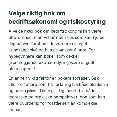
Velge riktig bok om
bedriftsøkonomi og risikostyring
Å velge riktig bok om bedriftsøkonomi kan være
utfordrende, men vi har noen tips som kan hjelpe
deg på vei. Først bør du vurdere ditt eget
kunnskapsnivå og hva du ønsker å lære. For
nybegynnere kan bøker som dekker
grunnleggende økonomistyring være et godt
utgangspunkt.
En annen viktig faktor er bokens forfatter. Søk
etter forfattere som har erfaring fra både akademia
og næringslivet. Dette gir deg innsikt fra både
teoretiske og praktiske perspektiver, noe som kan
være uvurderlig for forståelsen av komplekse
emner.