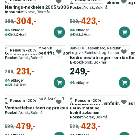
Nørstebø
Å forstå tallene - økonomi- og 
Nærings-nøkkelen 2005/2006
Pocket
|
Norsk, Bokmål
Innbundet
|
Norsk, Bokmål
304,-
423,-
380,-
529,-
Nettlager
Nettlager
Klikk&Hent
Klikk&Hent
Kjell Gunnar Hoff, Jan Velvin
Jan-Ole Hesselberg, Reidunn
Pensum -20%
Grunnleggende bedriftsøkonomisk analyse - oppgaver og løs
Lognvik Reinholdt og 1 annen
Bedre beslutninger - om kreft
Pocket
|
Norsk, Bokmål
E-bok
|
Norsk, Bokmål
231,-
249,-
289,-
Nettlager
Nettlager
Klikk&Hent
Arne Kinserdal, Gunnar A. Dahl og 2
Aage Sending
Pensum -20%
Pensum -20%
andre
Arbeidshefte til Innføring i be
Verdsettelse i teori og praksis
Del av
Innføring i
Pocket
|
Norsk, Bokmål
bedriftsøkonomi
Pocket
|
Norsk, Bokmål
479,-
423,-
599,-
529,-