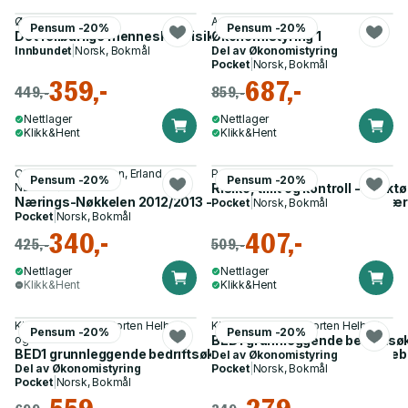
Øyvind Kvalnes
Aage Sending
Pensum -20%
Pensum -20%
Det feilbarlige menneske - risiko og læring i arbeidslivet
Økonomistyring 1
Innbundet
|
Norsk, Bokmål
Del av
Økonomistyring
Pocket
|
Norsk, Bokmål
359,-
687,-
449,-
859,-
Nettlager
Nettlager
Klikk&Hent
Klikk&Hent
Ole Anders Grindalen, Erland
Preben H. Lindøe
Pensum -20%
Pensum -20%
Nørstebø
Risiko, tillit og kontroll - et a
Nærings-Nøkkelen 2012/2013 - veiledning ved utfylling av Næ
Pocket
|
Norsk, Bokmål
Pocket
|
Norsk, Bokmål
340,-
407,-
425,-
509,-
Nettlager
Nettlager
Klikk&Hent
Klikk&Hent
Kjell Gunnar Hoff, Morten Helbæk
Kjell Gunnar Hoff, Morten Helbæk
Pensum -20%
Pensum -20%
og 1 annen
BED1 grunnleggende bedriftsø
BED1 grunnleggende bedriftsøkonomi - en sammenstilt læreb
Del av
Økonomistyring
Del av
Økonomistyring
Pocket
|
Norsk, Bokmål
Pocket
|
Norsk, Bokmål