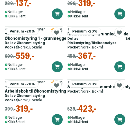
137,-
319,-
229,-
399,-
Nettlager
Nettlager
Klikk&Hent
Klikk&Hent
Kjell Gunnar Hoff, Morten
Terje Aven
4.8
Pensum -20%
Pensum -20%
Helbæk
Risikostyring - grunnleggende 
Økonomistyring 1 - grunnleggende bedriftsøkonomisk analys
Del av
Del av
Økonomistyring
Risikostyring/Risikoanalyse
Pocket
|
Norsk, Bokmål
Pocket
|
Norsk, Bokmål
559,-
367,-
699,-
459,-
Nettlager
Nettlager
Klikk&Hent
Klikk&Hent
Kjell Gunnar Hoff, Morten
Trond Bjørnenak
5.0
Pensum -20%
Pensum -20%
Helbæk
Strategiske lønnsomhetsanal
Arbeidsbok til Økonomistyring 1
Pocket
|
Norsk, Bokmål
Del av
Økonomistyring
Pocket
|
Norsk, Bokmål
319,-
423,-
399,-
529,-
Nettlager
Nettlager
Klikk&Hent
Klikk&Hent