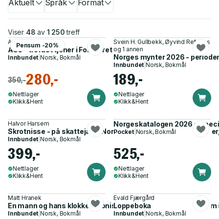
Aktuelt
Språk
Format
Viser
48
av
1 250
treff
Askild Antonsen
Svein H. Gullbekk, Øyvind Refsnes
Pensum -20%
AG3 - trofast tjener i Forsvaret gjennom femti år
og 1 annen
Norges mynter 2026 - periode
Innbundet
|
Norsk, Bokmål
Innbundet
|
Norsk, Bokmål
280,-
189,-
350,-
Nettlager
Nettlager
Klikk&Hent
Klikk&Hent
Halvor Harsem
Norgeskatalogen 2026 = Speci
Skrotnisse - på skattejakt i Norge : din guide til bruktmarkeder
Pocket
|
Norsk, Bokmål
Innbundet
|
Norsk, Bokmål
399,-
525,-
Nettlager
Nettlager
Klikk&Hent
Klikk&Hent
Matt Hranek
Evald Fjærgård
En mann og hans klokke - ikoniske klokker og historien til de
Loppeboka
Innbundet
|
Norsk, Bokmål
Innbundet
|
Norsk, Bokmål