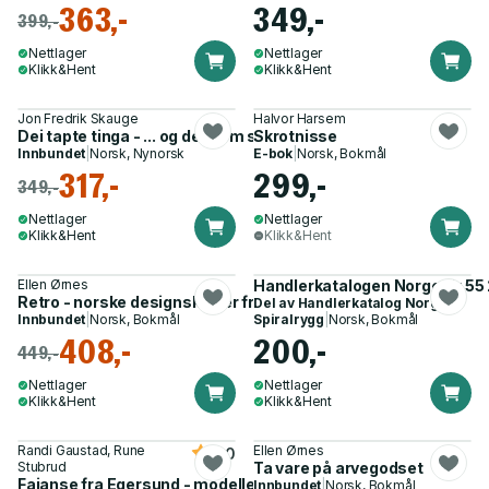
363,-
349,-
399,-
Nettlager
Nettlager
Klikk&Hent
Klikk&Hent
Jon Fredrik Skauge
Halvor Harsem
Dei tapte tinga - ... og det som står att
Skrotnisse
Innbundet
|
Norsk, Nynorsk
E-bok
|
Norsk, Bokmål
317,-
299,-
349,-
Nettlager
Nettlager
Klikk&Hent
Klikk&Hent
Ellen Ørnes
Handlerkatalogen Norge Nr 55
Retro - norske designskatter fra 1950-, 60- og 70-tallet
Del av
Handlerkatalog Norge
Innbundet
|
Norsk, Bokmål
Spiralrygg
|
Norsk, Bokmål
408,-
200,-
449,-
Nettlager
Nettlager
Klikk&Hent
Klikk&Hent
Randi Gaustad, Rune
Ellen Ørnes
5.0
Stubrud
Ta vare på arvegodset
Fajanse fra Egersund - modeller og dekorer 1920-1975
Innbundet
|
Norsk, Bokmål