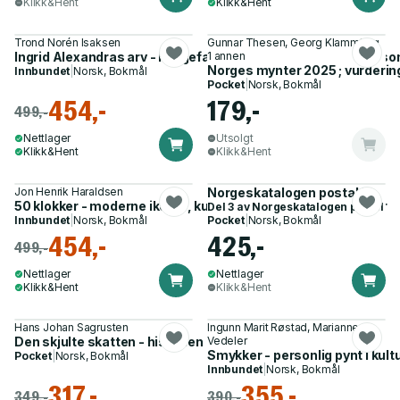
Klikk&Hent
Klikk&Hent
Trond Norén Isaksen
Gunnar Thesen, Georg Klammt og
Ingrid Alexandras arv - kongefamiliens tiaraer og kvinnene so
1 annen
Norges mynter 2025 ; vurderin
Innbundet
|
Norsk, Bokmål
Pocket
|
Norsk, Bokmål
454,-
179,-
499,-
Nettlager
Utsolgt
Klikk&Hent
Klikk&Hent
Jon Henrik Haraldsen
Norgeskatalogen postal III
50 klokker - moderne ikoner, kultklassikere og glemte helter
Del 3 av
Norgeskatalogen postal
Innbundet
|
Norsk, Bokmål
Pocket
|
Norsk, Bokmål
454,-
425,-
499,-
Nettlager
Nettlager
Klikk&Hent
Klikk&Hent
Hans Johan Sagrusten
Ingunn Marit Røstad, Marianne
Den skjulte skatten - historien om Aslak Bolts bibel
Vedeler
Smykker - personlig pynt i kultu
Pocket
|
Norsk, Bokmål
Innbundet
|
Norsk, Bokmål
317,-
355,-
349,-
390,-