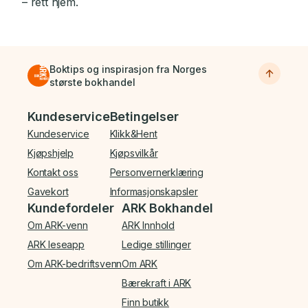
– rett hjem.
Boktips og inspirasjon fra Norges
største bokhandel
Bunnmeny
Kundeservice
Betingelser
Kundeservice
Klikk&Hent
Kjøpshjelp
Kjøpsvilkår
Kontakt oss
Personvernerklæring
Gavekort
Informasjonskapsler
Kundefordeler
ARK Bokhandel
Om ARK-venn
ARK Innhold
ARK leseapp
Ledige stillinger
Om ARK-bedriftsvenn
Om ARK
Bærekraft i ARK
Finn butikk