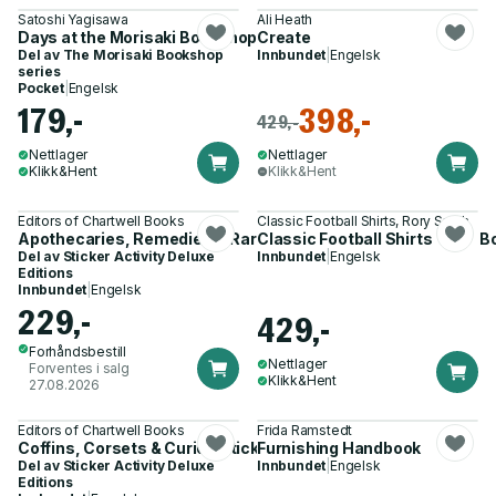
Satoshi Yagisawa
Ali Heath
Days at the Morisaki Bookshop
Create
Del av
The Morisaki Bookshop
Innbundet
|
Engelsk
series
Pocket
|
Engelsk
179,-
398,-
429,-
Nettlager
Nettlager
Klikk&Hent
Klikk&Hent
Editors of Chartwell Books
Classic Football Shirts, Rory Smith
Apothecaries, Remedies & Rarities Sticker, Color & Activity B
Classic Football Shirts
Del av
Sticker Activity Deluxe
Innbundet
|
Engelsk
Editions
Innbundet
|
Engelsk
229,-
429,-
Forhåndsbestill
Nettlager
Forventes i salg
Klikk&Hent
27.08.2026
Editors of Chartwell Books
Frida Ramstedt
Coffins, Corsets & Curios Sticker, Color & Activity Book
Furnishing Handbook
Del av
Sticker Activity Deluxe
Innbundet
|
Engelsk
Editions