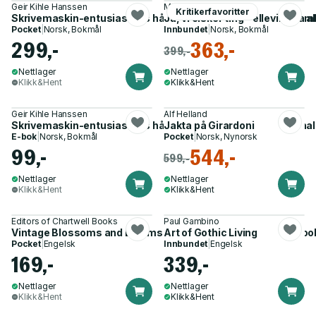
Geir Kihle Hanssen
Miriam Høvik
Kritikerfavoritter
Skrivemaskin-entusiastens håndbok - en introduksjon til analo
Ja, vi elsker ting - elleville sa
Pocket
|
Norsk, Bokmål
Innbundet
|
Norsk, Bokmål
299,-
363,-
399,-
Nettlager
Nettlager
Klikk&Hent
Klikk&Hent
Geir Kihle Hanssen
Alf Helland
Skrivemaskin-entusiastens håndbok - en introduksjon til analo
Jakta på Girardoni
E-bok
|
Norsk, Bokmål
Pocket
|
Norsk, Nynorsk
99,-
544,-
599,-
Nettlager
Nettlager
Klikk&Hent
Klikk&Hent
Editors of Chartwell Books
Paul Gambino
Vintage Blossoms and Blooms Sticker, Color and Activity Boo
Art of Gothic Living
Pocket
|
Engelsk
Innbundet
|
Engelsk
169,-
339,-
Nettlager
Nettlager
Klikk&Hent
Klikk&Hent