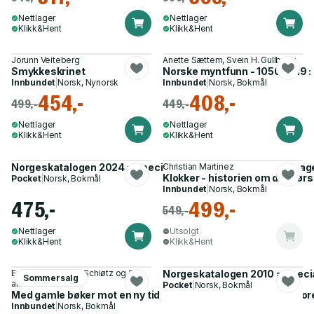
Nettlager
Nettlager
Klikk&Hent
Klikk&Hent
Jorunn Veiteberg
Anette Sættem, Svein H. Gullbekk
Smykkeskrinet
Norske myntfunn - 1050-1319 
Innbundet
|
Norsk, Nynorsk
Innbundet
|
Norsk, Bokmål
454,-
408,-
499,-
449,-
Nettlager
Nettlager
Klikk&Hent
Klikk&Hent
Norgeskatalogen 2024 = Specialized catalogue of the posta
Christian Martinez
Klokker - historien om de stø
Pocket
|
Norsk, Bokmål
Innbundet
|
Norsk, Bokmål
475,-
499,-
549,-
Nettlager
Utsolgt
Klikk&Hent
Klikk&Hent
Ernst Bjerke, Cato Schiøtz og 2
Norgeskatalogen 2010 = Speci
Sommersalg
andre
Pocket
|
Norsk, Bokmål
Med gamle bøker mot en ny tid - Norsk Antikvarbokhandlerfor
Innbundet
|
Norsk, Bokmål