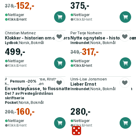
152,-
375,-
379,-
Nettlager
Nettlager
Klikk&Hent
Klikk&Hent
Christian Martinez
Per Terje Norheim
Klokker - historien om de største merkene og mest ikoniske
Nytte og nytelse - historien 
Lydbok
|
Norsk, Bokmål
Innbundet
|
Norsk, Bokmål
499,-
317,-
349,-
Nettlager
Nettlager
Klikk&Hent
Klikk&Hent
Anders Benberg Gimse, Kristine
Unni-Lise Jonsmoen
Pensum -20%
Kaasa Moe og 1 annen
Lieber Ernst
En verktøykasse, to flosshatter og litt til - Kaasensamlingen
Innbundet
|
Norsk, Bokmål
Del 7 av
Prestegårdslånas
skriftserie
Pocket
|
Norsk, Bokmål
160,-
280,-
200,-
Nettlager
Nettlager
Klikk&Hent
Klikk&Hent