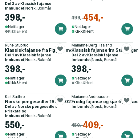
Del 3 av
Klassisk fajanse
Innbundet
|
Norsk, Bokmål
398,-
454,-
499,-
Nettlager
Nettlager
Klikk&Hent
Klikk&Hent
Rune Stubrud
Marianne Berg Haaland
Klassisk fajanse fra Figgjo - modeller og dekorer 1949-1980
Klassisk fajanse fra Stavanger
Del 1 av
Klassisk fajanse
Del 2 av
Klassisk fajanse
Innbundet
|
Norsk, Bokmål
Innbundet
|
Norsk, Bokmål
398,-
398,-
Nettlager
Nettlager
Klikk&Hent
Klikk&Hent
Karl Sæthre
Marianne Andreassen
Norske pengesedler 1695-2022 = Norwegian banknotes - med Sv
Frodig fajanse og kjærlig kera
Del av
Norske pengesedler.
Innbundet
|
Norsk, Bokmål
Priskatalog
Innbundet
|
Norsk, Bokmål
550,-
409,-
450,-
Nettlager
Nettlager