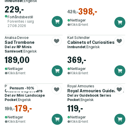
Innbundet
|
Engelsk
229,-
398,-
429,-
Forhåndsbestill
Nettlager
Forventes i salg
Klikk&Hent
27.08.2026
Analisa Devoe
Karl Schindler
Sad Trombone
Cabinets of Curiosities
Del av
RP Minis
Innbundet
|
Engelsk
Samlesett
|
Engelsk
189,00
369,-
Nettlager
Nettlager
Klikk&Hent
Klikk&Hent
Richard Gunn
Royal Armouries
Pensum -10%
Classic Supercars
Royal Armouries Guidebook
Del av
Mini Landscape
Del av
Guidebook Series
Pocket
|
Engelsk
Pocket
|
Engelsk
179,-
119,-
199,-
Nettlager
Nettlager
Klikk&Hent
Klikk&Hent