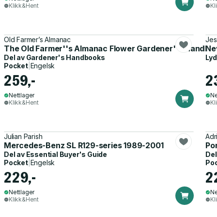
Klikk&Hent
Kl
Old Farmer’s Almanac
Jes
The Old Farmer''s Almanac Flower Gardener''s Handbo
Ne
Del av
Gardener's Handbooks
Ly
Pocket
|
Engelsk
259,-
2
Nettlager
Ne
Klikk&Hent
Kl
Julian Parish
Adr
Mercedes-Benz SL R129-series 1989-2001
Po
Del av
Essential Buyer's Guide
Del
Pocket
|
Engelsk
Po
229,-
2
Nettlager
Ne
Klikk&Hent
Kl