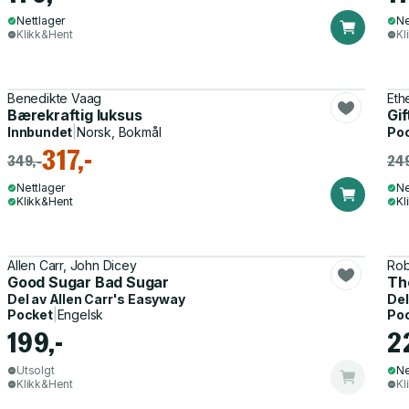
Nettlager
Ne
Klikk&Hent
Kl
Benedikte Vaag
Eth
Bærekraftig luksus
Gif
Innbundet
|
Norsk, Bokmål
Po
317,-
349,-
249
Nettlager
Ne
Klikk&Hent
Kl
Allen Carr, John Dicey
Rob
Good Sugar Bad Sugar
Th
Del av
Allen Carr's Easyway
Del
Pocket
|
Engelsk
Po
199,-
2
Utsolgt
Ne
Klikk&Hent
Kl