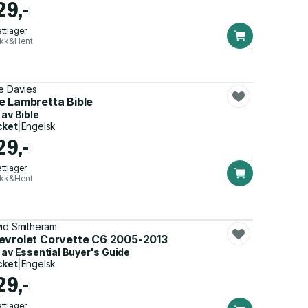
29,-
ttlager
ikk&Hent
e Davies
e Lambretta Bible
 av
Bible
cket
|
Engelsk
29,-
ttlager
ikk&Hent
id Smitheram
evrolet Corvette C6 2005-2013
 av
Essential Buyer's Guide
cket
|
Engelsk
29,-
ttlager