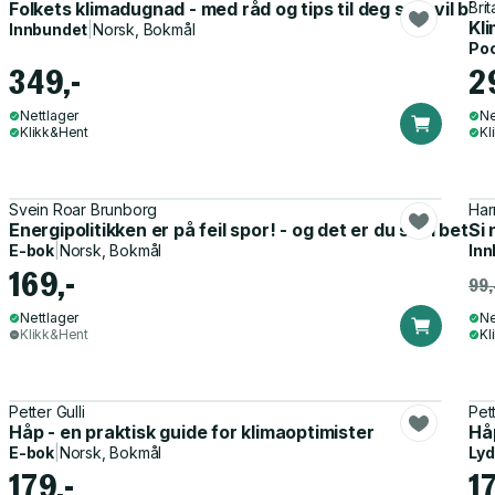
Folkets klimadugnad - med råd og tips til deg som vil bidr
Bri
Kli
Innbundet
|
Norsk, Bokmål
Po
349,-
2
Nettlager
Ne
Klikk&Hent
Kl
Svein Roar Brunborg
Har
Energipolitikken er på feil spor! - og det er du som betale
Si 
E-bok
|
Norsk, Bokmål
Inn
169,-
99,
Nettlager
Ne
Klikk&Hent
Kl
Petter Gulli
Pett
Håp - en praktisk guide for klimaoptimister
Håp
E-bok
|
Norsk, Bokmål
Ly
179,-
17