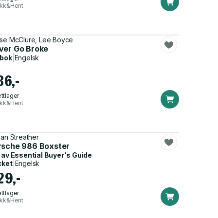
ikk&Hent
se McClure, Lee Boyce
ok
ver Go Broke
dbok
|
Engelsk
36,-
ttlager
ikk&Hent
ian Streather
rsche 986 Boxster
 av
Essential Buyer's Guide
cket
|
Engelsk
29,-
ttlager
ikk&Hent