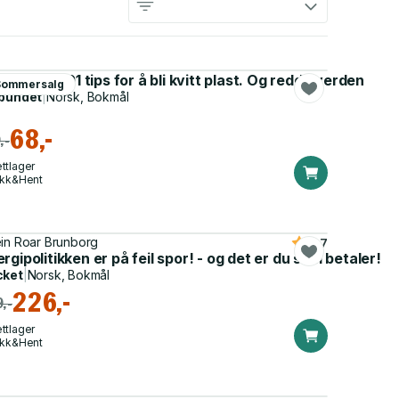
k plast - 101 tips for å bli kvitt plast. Og redde verden
Sommersalg
 løsningene vi trenger
bundet
|
Norsk, Bokmål
68,-
,-
ttlager
ikk&Hent
in Roar Brunborg
4.7
 løsningene vi trenger
rgipolitikken er på feil spor! - og det er du som betaler!
cket
|
Norsk, Bokmål
226,-
,-
ttlager
ikk&Hent