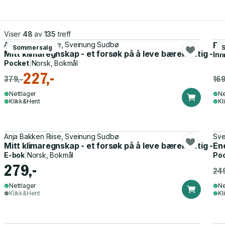
Viser
48
av
135
treff
Anja Bakken Riise, Sveinung Sudbø
F**
Sommersalg
Mitt klimaregnskap - et forsøk på å leve bærekraftig - og
Inn
Pocket
|
Norsk, Bokmål
227,-
379,-
169
Nettlager
Ne
Klikk&Hent
Kl
Anja Bakken Riise, Sveinung Sudbø
Sve
Mitt klimaregnskap - et forsøk på å leve bærekraftig - og
Ene
E-bok
|
Norsk, Bokmål
Po
279,-
249
Nettlager
Ne
Klikk&Hent
Kl