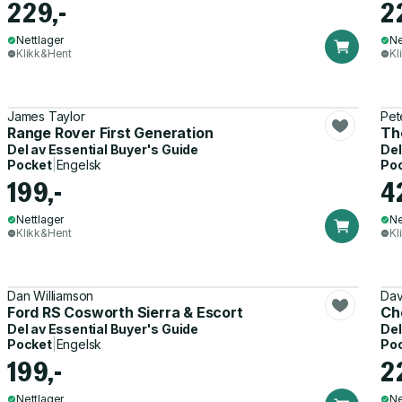
229,-
2
Nettlager
Ne
Klikk&Hent
Kl
James Taylor
Pet
Range Rover First Generation
Th
Del av
Essential Buyer's Guide
Del
Pocket
|
Engelsk
Po
199,-
4
Nettlager
Ne
Klikk&Hent
Kl
Dan Williamson
Dav
Ford RS Cosworth Sierra & Escort
Ch
Del av
Essential Buyer's Guide
Del
Pocket
|
Engelsk
Po
199,-
2
Nettlager
Ne