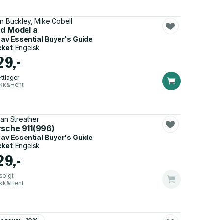
n Buckley, Mike Cobell
rd Model a
 av
Essential Buyer's Guide
cket
|
Engelsk
29,-
ttlager
ikk&Hent
ian Streather
rsche 911(996)
 av
Essential Buyer's Guide
cket
|
Engelsk
29,-
solgt
ikk&Hent
er Burgess