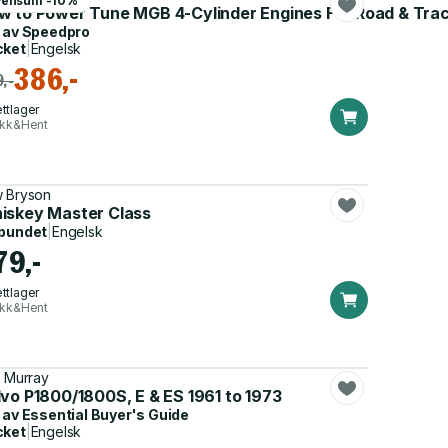
Pensum -10%
w to Power Tune MGB 4-Cylinder Engines For Road & Tra
 av
Speedpro
cket
|
Engelsk
386,-
,-
ttlager
ikk&Hent
 Bryson
iskey Master Class
bundet
|
Engelsk
79,-
ttlager
ikk&Hent
l Murray
lvo P1800/1800S, E & ES 1961 to 1973
 av
Essential Buyer's Guide
cket
|
Engelsk