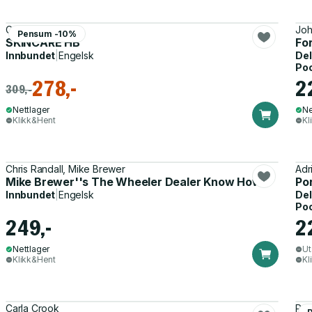
Caroline Hirons
Joh
Pensum -10%
SKINCARE HB
Fo
Innbundet
|
Engelsk
Del
Po
278,-
2
309,-
Nettlager
Ne
Klikk&Hent
Kl
Chris Randall, Mike Brewer
Adr
Mike Brewer''s The Wheeler Dealer Know How!
Po
Innbundet
|
Engelsk
Del
Po
249,-
2
Nettlager
Ut
Klikk&Hent
Kl
Carla Crook
Pet