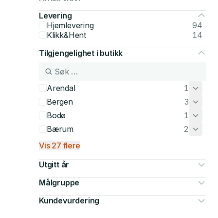
Levering
Hjemlevering
94
Klikk&Hent
14
Tilgjengelighet i butikk
Arendal
1
Bergen
3
Bodø
1
Bærum
2
Vis 27 flere
Utgitt år
Målgruppe
Kundevurdering