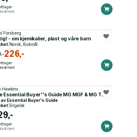
ttlager
ikk&Hent
el Forsberg
tig! - om kjemikalier, plast og våre barn
cket
|
Norsk, Bokmål
226,-
,-
ttlager
ikk&Hent
 Hawkins
e Essential Buyer''s Guide MG MGF & MG TF
 av
Essential Buyer's Guide
cket
|
Engelsk
29,-
ttlager
ikk&Hent