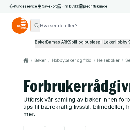
Kundeservice
Gavekort
Finn butikk
Bedriftskunde
Bøker
Barnas ARK
Spill og puslespill
Leker
Hobby
K
/
Bøker
/
Hobbybøker og fritid
/
Helsebøker
/
Se
Forbrukerrådgiv
Utforsk vår samling av bøker innen forb
tips til bærekraftig livsstil, bilmodeller
mer.