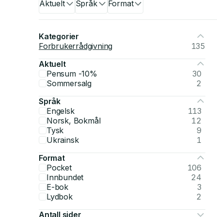
Aktuelt
Språk
Format
Kategorier
Forbrukerrådgivning
135
Aktuelt
Pensum -10%
30
Sommersalg
2
Språk
Engelsk
113
Norsk, Bokmål
12
Tysk
9
Ukrainsk
1
Format
Pocket
106
Innbundet
24
E-bok
3
Lydbok
2
Antall sider