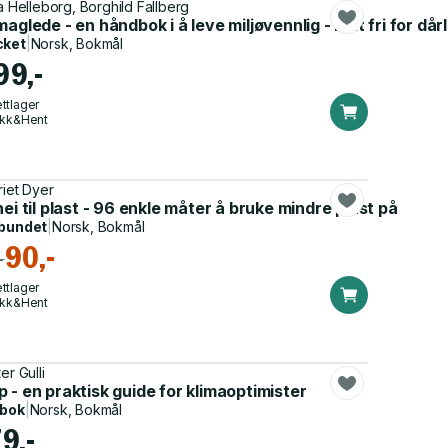
a
ta Helleborg, Borghild Fallberg
maglede - en håndbok i å leve miljøvennlig - helt fri for dår
cket
|
Norsk, Bokmål
99,-
ttlager
ikk&Hent
riet Dyer
r!
nei til plast - 96 enkle måter å bruke mindre plast på
bundet
|
Norsk, Bokmål
90,-
-
ttlager
ikk&Hent
er Gulli
 - en praktisk guide for klimaoptimister
dbok
|
Norsk, Bokmål
9,-