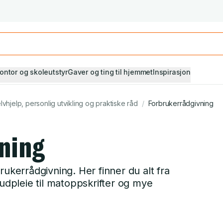
Studiestart! Alle* pensumbøker -20%
Se utvalget her
ontor og skoleutstyr
Gaver og ting til hjemmet
Inspirasjon
lvhjelp, personlig utvikling og praktiske råd
/
Forbrukerrådgivning
ning
rukerrådgivning. Her finner du alt fra
, hudpleie til matoppskrifter og mye