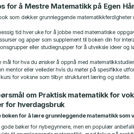
ips for å Mestre Matematikk på Egen Hå
 bok som dekker grunnleggende matematikkferdigheter 
messig tid hver uke for å jobbe med matematiske oppgav
ssurser og apper som supplement til boken din for intera
jonsgrupper eller studiegrupper for å utveksle ideer og 
ke mål for hva du ønsker å oppnå med matematikkstudien
en mentor eller veileder hvis du møter på spesifikke utfo
 kurs for voksne som tilbyr strukturert læring og støtte.
spørsmål om Praktisk matematikk for vok
r for hverdagsbruk
e boken for å lære grunnleggende matematikk som 
 gode bøker for nybegynnere, men en populær anbefali