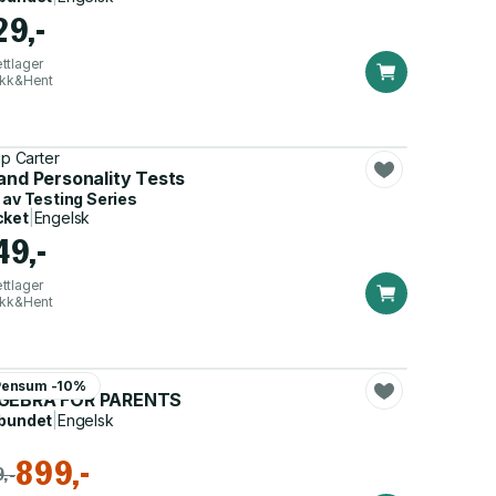
29,-
ttlager
ikk&Hent
ip Carter
s
and Personality Tests
 av
Testing Series
cket
|
Engelsk
49,-
ttlager
ikk&Hent
 Aharoni
Pensum -10%
Mathematics
GEBRA FOR PARENTS
bundet
|
Engelsk
899,-
,-