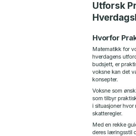
Utforsk P
Hverdagsl
Hvorfor Prak
Matematikk for vo
hverdagens utfordr
budsjett, er prakt
voksne kan det væ
konsepter.
Voksne som ønsker
som tilbyr praktis
i situasjoner hvor
skatteregler.
Med en rekke guid
deres læringsstil