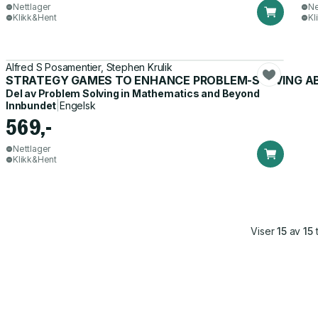
Nettlager
Ne
Klikk&Hent
Kl
Alfred S Posamentier, Stephen Krulik
STRATEGY GAMES TO ENHANCE PROBLEM-SOLVING ABI
Del av
Problem Solving in Mathematics and Beyond
Innbundet
|
Engelsk
569,-
Nettlager
Klikk&Hent
Viser
15
av
15
t