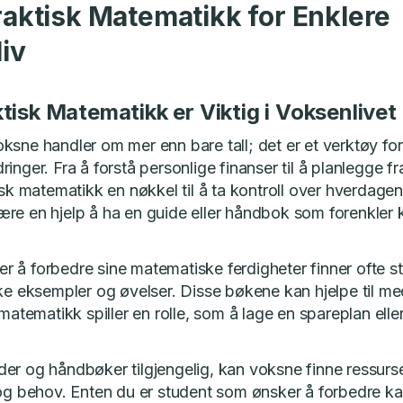
raktisk Matematikk for Enklere
iv
tisk Matematikk er Viktig i Voksenlivet
ksne handler om mer enn bare tall; det er et verktøy for
inger. Fra å forstå personlige finanser til å planlegge 
isk matematikk en nøkkel til å ta kontroll over hverdage
re en hjelp å ha en guide eller håndbok som forenkler
 å forbedre sine matematiske ferdigheter finner ofte sto
ke eksempler og øvelser. Disse bøkene kan hjelpe til med
 matematikk spiller en rolle, som å lage en spareplan eller
er og håndbøker tilgjengelig, kan voksne finne ressurse
 og behov. Enten du er student som ønsker å forbedre kar