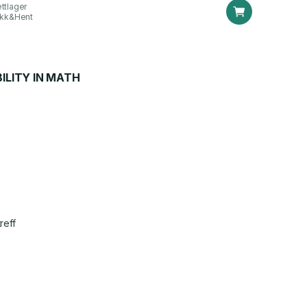
ttlager
ikk&Hent
LITY IN MATH
reff