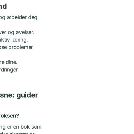
nd
og arbeider deg
er og øvelser.
ktiv læring.
løse problemer
e dine.
rdringer.
sne: guider
voksen?
ng er en bok som