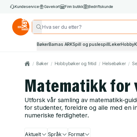
Kundeservice
Gavekort
Finn butikk
Bedriftskunde
Bøker
Barnas ARK
Spill og puslespill
Leker
Hobby
K
/
Bøker
/
Hobbybøker og fritid
/
Helsebøker
/
Se
Matematikk for 
Utforsk vår samling av matematikk-guid
for studenter, foreldre og alle med en i
numeriske ferdigheter.
Aktuelt
Språk
Format