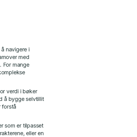
 å navigere i
framover med
n. For mange
 komplekse
r verdi i bøker
 å bygge selvtillit
 forstå
r som er tilpasset
akterene, eller en