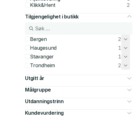
Klikk&Hent
2
Tilgjengelighet i butikk
Bergen
2
Haugesund
1
Stavanger
1
Trondheim
2
Utgitt år
Målgruppe
Utdanningstrinn
Kundevurdering