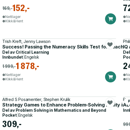
152,-
7
169,-
Nettlager
Ne
Klikk&Hent
Kl
Trish Kreft, Jenny Lawson
Phil
Success! Passing the Numeracy Skills Test for Teacher
IQ 
Del av
Critical Learning
Del
Innbundet
|
Engelsk
Po
1 878,-
2
1 999,-
Nettlager
Ne
Klikk&Hent
Kl
Alfred S Posamentier, Stephen Krulik
Ron
Strategy Games to Enhance Problem-Solving Ability in 
AL
Del av
Problem Solving in Mathematics and Beyond
Inn
Pocket
|
Engelsk
309,-
999