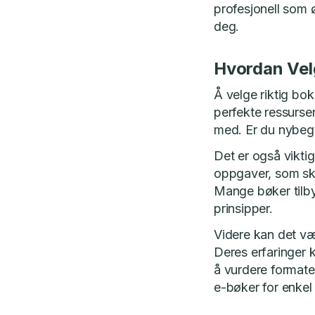
profesjonell som 
deg.
Hvordan Vel
Å velge riktig bo
perfekte ressurse
med. Er du nybegy
Det er også vikti
oppgaver, som ska
Mange bøker tilby
prinsipper.
Videre kan det væ
Deres erfaringer k
å vurdere formate
e-bøker for enkel 