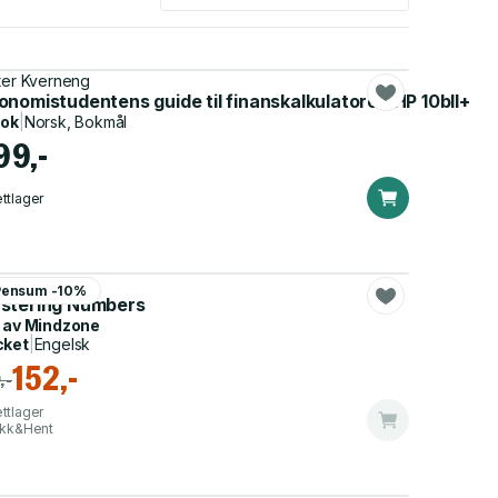
ter Kverneng
nomistudentens guide til finanskalkulatoren HP 10bII+
bok
|
Norsk, Bokmål
99,-
ttlager
rew Jeffrey
Pensum -10%
+
stering Numbers
 av
Mindzone
cket
|
Engelsk
152,-
,-
ttlager
ikk&Hent