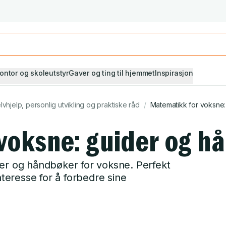
Studiestart! Alle* pensumbøker -20%
Se utvalget her
ontor og skoleutstyr
Gaver og ting til hjemmet
Inspirasjon
lvhjelp, personlig utvikling og praktiske råd
/
Matematikk for voksne
voksne: guider og h
er og håndbøker for voksne. Perfekt
nteresse for å forbedre sine