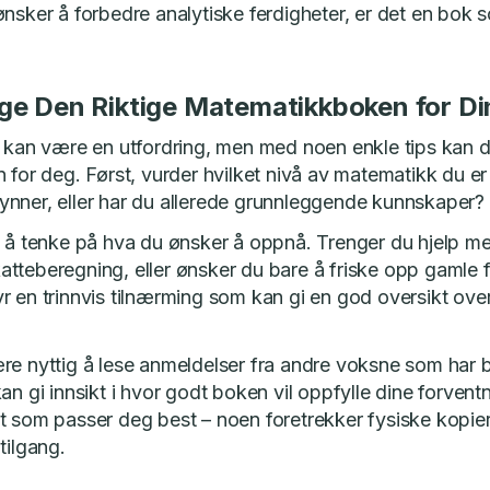
ønsker å forbedre analytiske ferdigheter, er det en bok 
ge Den Riktige Matematikkboken for D
k kan være en utfordring, men med noen enkle tips kan d
n for deg. Først, vurder hvilket nivå av matematikk du e
nner, eller har du allerede grunnleggende kunnskaper?
g å tenke på hva du ønsker å oppnå. Trenger du hjelp m
tteberegning, eller ønsker du bare å friske opp gamle f
r en trinnvis tilnærming som kan gi en god oversikt ov
re nyttig å lese anmeldelser fra andre voksne som har 
an gi innsikt i hvor godt boken vil oppfylle dine forven
t som passer deg best – noen foretrekker fysiske kopier
tilgang.