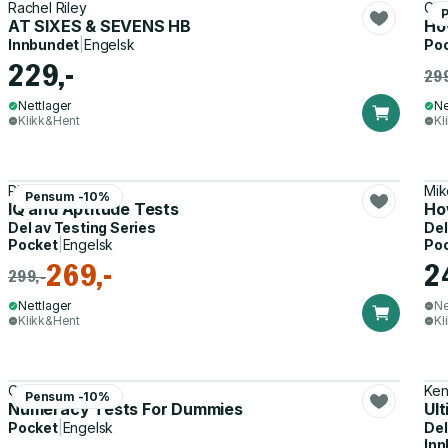
Rachel Riley
Chr
AT SIXES & SEVENS HB
Ho
Innbundet
|
Engelsk
Po
229,-
299
Nettlager
Ne
Klikk&Hent
Kl
Philip Carter
Mik
Pensum -10%
IQ and Aptitude Tests
Ho
Del av
Testing Series
Del
Pocket
|
Engelsk
Po
269,-
2
299,-
Nettlager
Ne
Klikk&Hent
Kl
Colin Beveridge
Ken
Pensum -10%
Numeracy Tests For Dummies
Ult
Pocket
|
Engelsk
Del
Inn