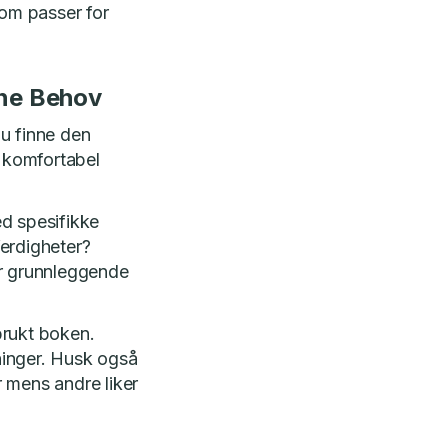
som passer for
ine Behov
u finne den
r komfortabel
ed spesifikke
erdigheter?
er grunnleggende
brukt boken.
tninger. Husk også
 mens andre liker