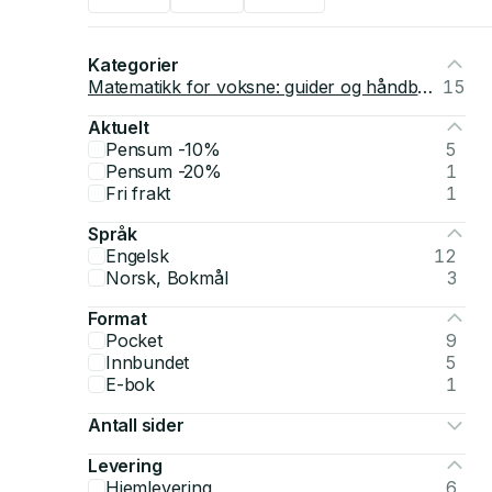
Kategorier
Matematikk for voksne: guider og håndbøker
15
Aktuelt
Pensum -10%
5
Pensum -20%
1
Fri frakt
1
Språk
Engelsk
12
Norsk, Bokmål
3
Format
Pocket
9
Innbundet
5
E-bok
1
Antall sider
Levering
Hjemlevering
6