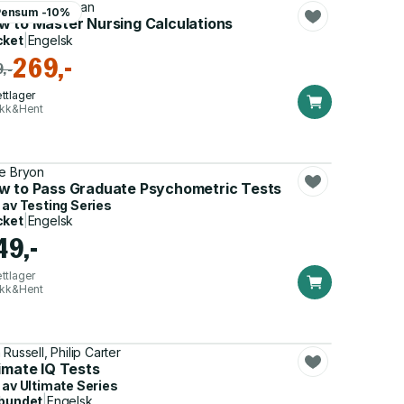
is John Tyreman
Pensum -10%
w to Master Nursing Calculations
cket
|
Engelsk
269,-
,-
ttlager
ikk&Hent
e Bryon
w to Pass Graduate Psychometric Tests
 av
Testing Series
cket
|
Engelsk
49,-
ttlager
ikk&Hent
 Russell, Philip Carter
imate IQ Tests
 av
Ultimate Series
bundet
|
Engelsk