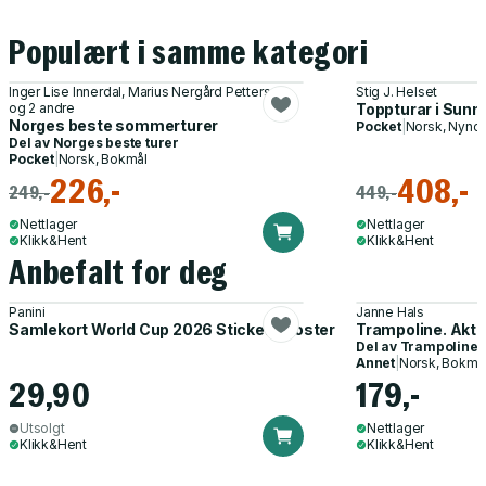
Populært i samme kategori
Inger Lise Innerdal, Marius Nergård Pettersen
Stig J. Helset
og 2 andre
Toppturar i Sunnm
Norges beste sommerturer
Pocket
|
Norsk, Nyno
Del av
Norges beste turer
Pocket
|
Norsk, Bokmål
226,-
408,-
249,-
449,-
Nettlager
Nettlager
Klikk&Hent
Klikk&Hent
Anbefalt for deg
Panini
Janne Hals
Samlekort World Cup 2026 Sticker Booster
Trampoline. Akti
Del av
Trampoline
Annet
|
Norsk, Bokmå
29,90
179,-
Utsolgt
Nettlager
Klikk&Hent
Klikk&Hent