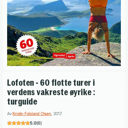
Lofoten - 60 flotte turer i
verdens vakreste øyrike :
turguide
Av
Kristin Folsland Olsen
,
2017
.
5.0
(
6
)