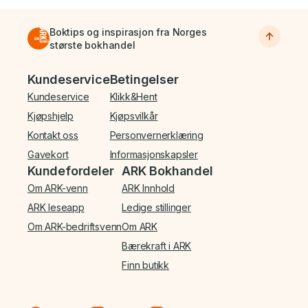
Boktips og inspirasjon fra Norges
største bokhandel
Bunnmeny
Kundeservice
Betingelser
Kundeservice
Klikk&Hent
Kjøpshjelp
Kjøpsvilkår
Kontakt oss
Personvernerklæring
Gavekort
Informasjonskapsler
Kundefordeler
ARK Bokhandel
Om ARK-venn
ARK Innhold
ARK leseapp
Ledige stillinger
Om ARK-bedriftsvenn
Om ARK
Bærekraft i ARK
Finn butikk