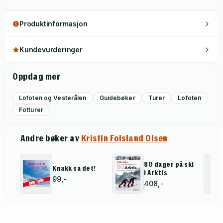
kristinfolsland
Produktinformasjon
Kundevurderinger
Oppdag mer
Lofoten og Vesterålen
Guidebøker
Turer
Lofoten
Fotturer
Andre bøker av
Kristin Folsland Olsen
80 dager på ski
Knakk sa det!
i Arktis
99,-
408,-