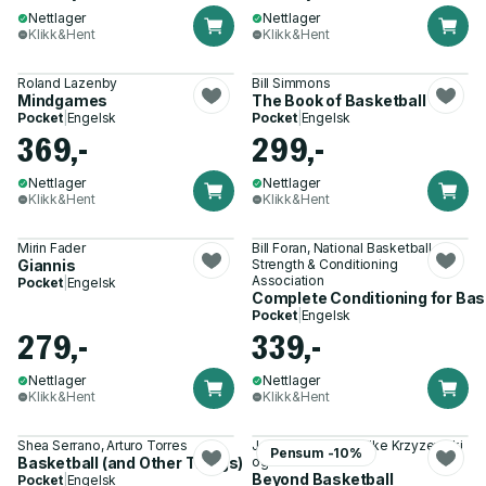
Nettlager
Nettlager
Klikk&Hent
Klikk&Hent
Roland Lazenby
Bill Simmons
Mindgames
The Book of Basketball
Pocket
|
Engelsk
Pocket
|
Engelsk
369,-
299,-
Nettlager
Nettlager
Klikk&Hent
Klikk&Hent
Mirin Fader
Bill Foran, National Basketball
Giannis
Strength & Conditioning
Association
Pocket
|
Engelsk
Complete Conditioning for Bas
Pocket
|
Engelsk
279,-
339,-
Nettlager
Nettlager
Klikk&Hent
Klikk&Hent
Shea Serrano, Arturo Torres
Jamie K Spatola, Mike Krzyzewski
Pensum -10%
Basketball (and Other Things)
og 1 annen
Beyond Basketball
Pocket
|
Engelsk