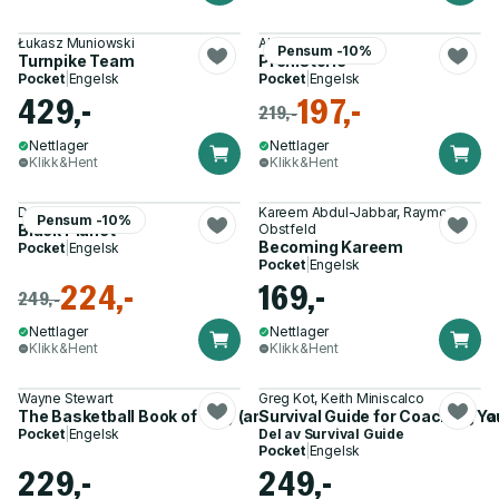
Łukasz Muniowski
Alex Wong
Pensum -10%
Turnpike Team
Prehistoric
Pocket
|
Engelsk
Pocket
|
Engelsk
429,-
197,-
219,-
Nettlager
Nettlager
Klikk&Hent
Klikk&Hent
David Shields
Kareem Abdul-Jabbar, Raymond
Pensum -10%
Black Planet
Obstfeld
Becoming Kareem
Pocket
|
Engelsk
Pocket
|
Engelsk
224,-
169,-
249,-
Nettlager
Nettlager
Klikk&Hent
Klikk&Hent
Wayne Stewart
Greg Kot, Keith Miniscalco
The Basketball Book of Why (and Who, What, When, Where, 
Survival Guide for Coaching Yo
Pocket
|
Engelsk
Del av
Survival Guide
Pocket
|
Engelsk
229,-
249,-