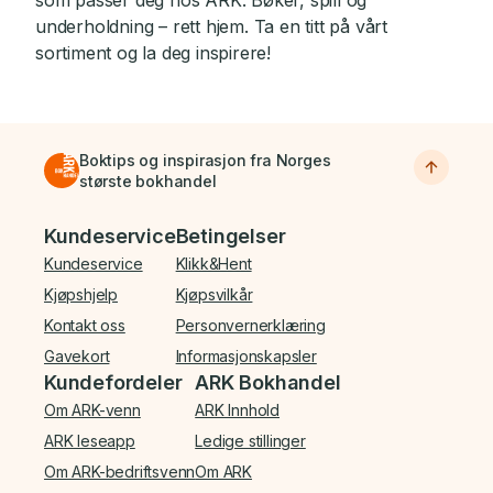
som passer deg hos ARK. Bøker, spill og
underholdning – rett hjem. Ta en titt på vårt
sortiment og la deg inspirere!
Boktips og inspirasjon fra Norges
største bokhandel
Bunnmeny
Kundeservice
Betingelser
Kundeservice
Klikk&Hent
Kjøpshjelp
Kjøpsvilkår
Kontakt oss
Personvernerklæring
Gavekort
Informasjonskapsler
Kundefordeler
ARK Bokhandel
Om ARK-venn
ARK Innhold
ARK leseapp
Ledige stillinger
Om ARK-bedriftsvenn
Om ARK