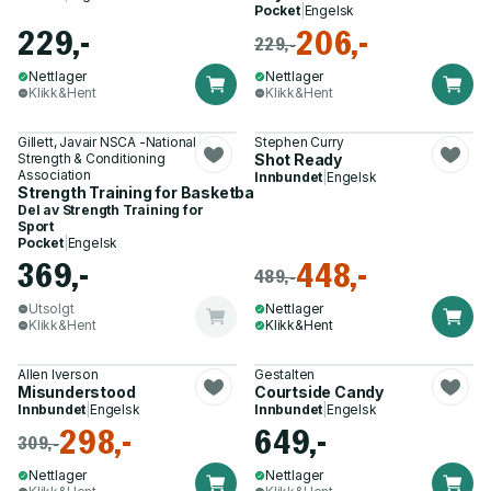
Pocket
|
Engelsk
229,-
206,-
229,-
Nettlager
Nettlager
Klikk&Hent
Klikk&Hent
Gillett, Javair NSCA -National
Stephen Curry
Strength & Conditioning
Shot Ready
Association
Innbundet
|
Engelsk
Strength Training for Basketball
Del av
Strength Training for
Sport
Pocket
|
Engelsk
369,-
448,-
489,-
Utsolgt
Nettlager
Klikk&Hent
Klikk&Hent
Allen Iverson
Gestalten
Misunderstood
Courtside Candy
Innbundet
|
Engelsk
Innbundet
|
Engelsk
298,-
649,-
309,-
Nettlager
Nettlager