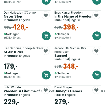
Klikk&Hent
Klikk&Hent
Dan Hurley, Ian O'Connor
Enes Kanter Freedom
Never Stop
In the Name of Freedom
Innbundet
|
Engelsk
Innbundet
|
Engelsk
428,-
398,-
449,-
409,-
Nettlager
Nettlager
Klikk&Hent
Klikk&Hent
Ben Osborne, Scoop Jackson
Jacob Uitti, Michael Ray
SLAM Kicks
Richardson
Banned
Innbundet
|
Engelsk
Innbundet
|
Engelsk
179,-
348,-
369,-
Nettlager
Nettlager
Klikk&Hent
Klikk&Hent
John Wooden
David Borges
Wooden: A Lifetime of Observations and Reflections On and Of
Hurley''s Heroes
Innbundet
|
Engelsk
Pocket
|
Engelsk
229,-
279,-