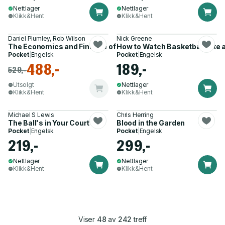
Nettlager
Nettlager
Klikk&Hent
Klikk&Hent
Daniel Plumley, Rob Wilson
Nick Greene
The Economics and Finance of Professional Team Sports
How to Watch Basketball Like 
Pocket
|
Engelsk
Pocket
|
Engelsk
488,-
189,-
529,-
Utsolgt
Nettlager
Klikk&Hent
Klikk&Hent
Michael S Lewis
Chris Herring
The Ball's in Your Court
Blood in the Garden
Pocket
|
Engelsk
Pocket
|
Engelsk
219,-
299,-
Nettlager
Nettlager
Klikk&Hent
Klikk&Hent
Viser
48
av
242
treff