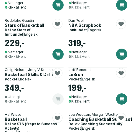
Nettlager
Nettlager
Klikk&Hent
Klikk&Hent
Rodolphe Gaudin
Dan Peel
Stars of Basketball
NBA Scrapbook
Del av
Stars of
Innbundet
|
Engelsk
Innbundet
|
Engelsk
229,-
319,-
Nettlager
Nettlager
Klikk&Hent
Klikk&Hent
Craig Nelson, Jerry V. Krause
Jeff Benedict
Basketball Skills & Drills
LeBron
Pocket
|
Engelsk
Pocket
|
Engelsk
349,-
199,-
Utsolgt
Nettlager
Klikk&Hent
Klikk&Hent
Hal Wissel
Joe Wootten, Morgan Wootten
Basketball
Coaching Basketball Successf
Del av
STS (Steps to Success
Del av
Coaching Successfully
Activity)
Pocket
|
Engelsk