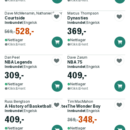
Klikk&Hent
Klikk&Hent
Dave McMenamin, Nathaniel Butler
Marcus Thompson
Courtside
Dynasties
Innbundet
|
Engelsk
Innbundet
|
Engelsk
528,-
369,-
569,-
Nettlager
Nettlager
Klikk&Hent
Klikk&Hent
Dan Peel
Dave Zarum
NBA Legends
NBA 75
Innbundet
|
Engelsk
Innbundet
|
Engelsk
309,-
409,-
Nettlager
Nettlager
Klikk&Hent
Klikk&Hent
Russ Bengtson
Tim MacMahon
A History of Basketball in Fifteen Sneakers
The Wonder Boy
Innbundet
|
Engelsk
Innbundet
|
Engelsk
409,-
348,-
369,-
Nettlager
Nettlager