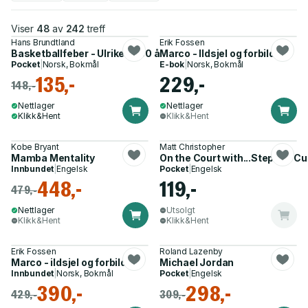
Viser
48
av
242
treff
Hans Brundtland
Erik Fossen
Basketballfeber - Ulriken - 30 år i eliten
Marco - Ildsjel og forbilde
Pocket
|
Norsk, Bokmål
E-bok
|
Norsk, Bokmål
135,-
229,-
148,-
Nettlager
Nettlager
Klikk&Hent
Klikk&Hent
Kobe Bryant
Matt Christopher
Mamba Mentality
On the Court with...Stephen Cu
Innbundet
|
Engelsk
Pocket
|
Engelsk
448,-
119,-
479,-
Nettlager
Utsolgt
Klikk&Hent
Klikk&Hent
Erik Fossen
Roland Lazenby
Marco - ildsjel og forbilde
Michael Jordan
Innbundet
|
Norsk, Bokmål
Pocket
|
Engelsk
390,-
298,-
429,-
309,-