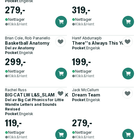
Pocket
|
Engelsk
279,-
319,-
Nettlager
Nettlager
Klikk&Hent
Klikk&Hent
Brian Cole, Rob Panariello
Hanif Abdurraqib
Basketball Anatomy
There''s Always This Year
Del av
Anatomy
Pocket
|
Engelsk
Pocket
|
Engelsk
299,-
199,-
Nettlager
Nettlager
Klikk&Hent
Klikk&Hent
Rachel Russ
Jack McCallum
BIG CAT LW L&S_SLAM DUNK
Dream Team
Del av
Big Cat Phonics for Little
Pocket
|
Engelsk
Wandle Letters and Sounds
Revised
Pocket
|
Engelsk
119,-
279,-
Nettlager
Nettlager
Klikk&Hent
Klikk&Hent