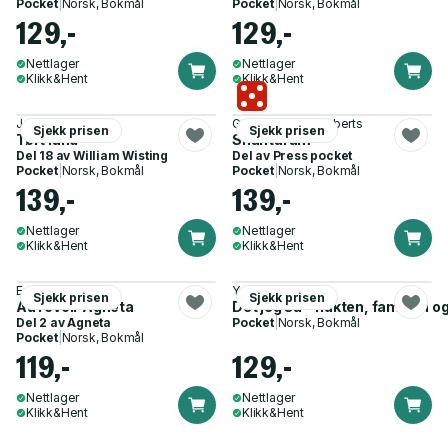
Pocket
|
Norsk, Bokmål
Pocket
|
Norsk, Bokmål
129,-
129,-
Nettlager
Nettlager
Klikk&Hent
Klikk&Hent
Jørn Lier Horst
Gregory David Roberts
Sjekk prisen
Sjekk prisen
Tørt land
Shantaram
Del 18 av
William Wisting
Del av
Press pocket
Pocket
|
Norsk, Bokmål
Pocket
|
Norsk, Bokmål
139,-
139,-
Nettlager
Nettlager
Klikk&Hent
Klikk&Hent
Emma Hamberg
Yama Wolasmal
Sjekk prisen
Sjekk prisen
Au revoir Agneta
Det jeg så - flukten, familien o
Del 2 av
Agneta
Pocket
|
Norsk, Bokmål
Pocket
|
Norsk, Bokmål
119,-
129,-
Nettlager
Nettlager
Klikk&Hent
Klikk&Hent