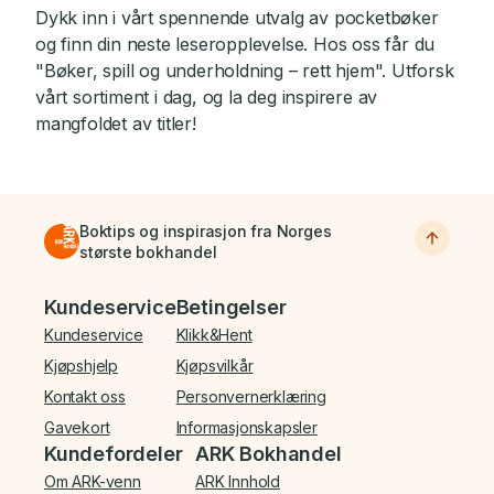
Dykk inn i vårt spennende utvalg av pocketbøker
og finn din neste leseropplevelse. Hos oss får du
"Bøker, spill og underholdning – rett hjem". Utforsk
vårt sortiment i dag, og la deg inspirere av
mangfoldet av titler!
Boktips og inspirasjon fra Norges
største bokhandel
Bunnmeny
Kundeservice
Betingelser
Kundeservice
Klikk&Hent
Kjøpshjelp
Kjøpsvilkår
Kontakt oss
Personvernerklæring
Gavekort
Informasjonskapsler
Kundefordeler
ARK Bokhandel
Om ARK-venn
ARK Innhold