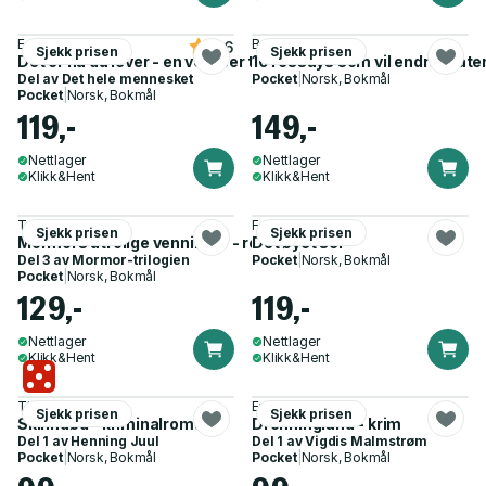
Eckhart Tolle
Brianna Wiest
4.6
Sjekk prisen
Sjekk prisen
Det er nå du lever - en veiviser til åndelig opplysning
101 essays som vil endre måte
Del av
Det hele mennesket
Pocket
|
Norsk, Bokmål
Pocket
|
Norsk, Bokmål
119,-
149,-
Nettlager
Nettlager
Klikk&Hent
Klikk&Hent
Trude Teige
Freida McFadden
Sjekk prisen
Sjekk prisen
Mormors utrolige venninner - roman
Det øyet ser
Del 3 av
Mormor-trilogien
Pocket
|
Norsk, Bokmål
Pocket
|
Norsk, Bokmål
129,-
119,-
Nettlager
Nettlager
Klikk&Hent
Klikk&Hent
Thomas Enger
Eva Fretheim
Sjekk prisen
Sjekk prisen
Skinndød - kriminalroman
Dronningland - krim
Del 1 av
Henning Juul
Del 1 av
Vigdis Malmstrøm
Pocket
|
Norsk, Bokmål
Pocket
|
Norsk, Bokmål