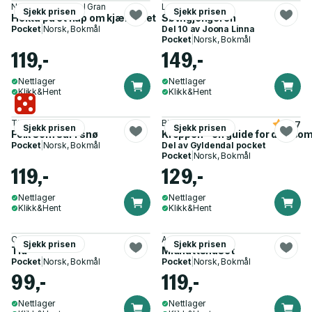
Nora Skaug, Sissel Gran
Lars Kepler
Sjekk prisen
Sjekk prisen
Hekta på et håp om kjærlighet
Søvngjengeren
Pocket
|
Norsk, Bokmål
Del 10 av
Joona Linna
Pocket
|
Norsk, Bokmål
119,-
149,-
Nettlager
Nettlager
Klikk&Hent
Klikk&Hent
Tina Harnesk
Bill Bryson
4.7
Sjekk prisen
Sjekk prisen
Folk som sår i snø
Kroppen - en guide for deg som
Pocket
|
Norsk, Bokmål
Del av
Gyldendal pocket
Pocket
|
Norsk, Bokmål
119,-
129,-
Nettlager
Nettlager
Klikk&Hent
Klikk&Hent
Carlo Rovelli
Amanda Geard
Sjekk prisen
Sjekk prisen
Tid
Midnattshuset
Pocket
|
Norsk, Bokmål
Pocket
|
Norsk, Bokmål
99,-
119,-
Nettlager
Nettlager