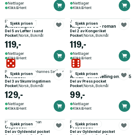
Nettlager
Nettlager
Klikk&Hent
Klikk&Hent
Elisabeth Hammer
Jo Nesbø
Sjekk prisen
Sjekk prisen
Anstendighet
Kongen av Os - roman
Del 5 av
Løfter i sand
Del 2 av
Kongeriket
Pocket
|
Norsk, Bokmål
Pocket
|
Norsk, Bokmål
119,-
119,-
Nettlager
Nettlager
Klikk&Hent
Klikk&Hent
Pascal Engman, Johannes Selåker
Ian Buruma
Sjekk prisen
Sjekk prisen
Nomaden
År null - en fortelling om 1945
Del 3 av
Skumringstimen
Del av
Press pocket
Pocket
|
Norsk, Bokmål
Pocket
|
Norsk, Bokmål
129,-
99,-
Nettlager
Nettlager
Klikk&Hent
Klikk&Hent
Homer, John Flaxman
Franz Kafka
Sjekk prisen
Sjekk prisen
Odysseen
Prosessen
Del av
Gyldendal pocket
Del av
Gyldendal pocket