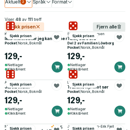
Aktuelt
Språk
Format
2
Viser
48
av
111
treff
Sjekk prisen
Fjern alle
Kyrre Andreassen
Stian Hjelvin Andersen
Sjekk prisen
Sjekk prisen
Ikke mennesker jeg kan regne med - roman
Takk, bare bra
Pocket
|
Norsk, Bokmål
Del 2 av
Familien Löwborg
Pocket
|
Norsk, Bokmål
129,-
129,-
Nettlager
Nettlager
Klikk&Hent
Klikk&Hent
Andrev Walden
Lisa Ridzén
Sjekk prisen
Sjekk prisen
Jævla menn
Tranene flyr mot sør
Pocket
|
Norsk, Bokmål
Pocket
|
Norsk, Bokmål
129,-
129,-
Nettlager
Nettlager
Klikk&Hent
Klikk&Hent
Mark Manson
Jørn Lier Horst, Jan-Erik Fjell
4.5
Sjekk prisen
Sjekk prisen