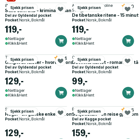
Ørjan N. Karlsson
Audun Myskja, Nikoline
5.0
Sjekk prisen
Sjekk prisen
Stille som snø - kriminalroman
Svergja
De tibetanske ritene - 15 minutt
Del av
Gyldendal pocket
Pocket
|
Norsk, Bokmål
Pocket
|
Norsk, Bokmål
119,-
119,-
Nettlager
Nettlager
Klikk&Hent
Klikk&Hent
Thomas Erikson
Cecilie Enger
4.4
Sjekk prisen
Sjekk prisen
Omgitt av idioter - hvordan forstå dem det ikke går an å forstå
Det hvite kartet - roman
Del av
Gyldendal pocket
Del av
Gyldendal pocket
Pocket
|
Norsk, Bokmål
Pocket
|
Norsk, Bokmål
129,-
99,-
Nettlager
Nettlager
Klikk&Hent
Klikk&Hent
Sigurd Hverven
Erika Fatland
4.6
Sjekk prisen
Sjekk prisen
Hegel - en ganske enkel bok om en vanskelig filosof
Sovjetistan - en reise gjennom
Pocket
|
Norsk, Bokmål
Del av
Kagge pocket
Pocket
|
Norsk, Bokmål
129,-
159,-