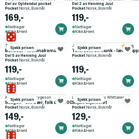
Del av
Gyldendal pocket
Del 2 av
Henning Juul
Pocket
|
Norsk, Bokmål
Pocket
|
Norsk, Bokmål
169,-
119,-
Nettlager
Nettlager
Klikk&Hent
Klikk&Hent
Thomas Enger
Jay Shetty
4.8
Sjekk prisen
Sjekk prisen
Banesår - kriminalroman
Tenk som en munk - lær å slippe
Del 5 av
Henning Juul
Pocket
|
Norsk, Bokmål
Pocket
|
Norsk, Bokmål
119,-
119,-
Nettlager
Nettlager
Klikk&Hent
Klikk&Hent
Anne Sverdrup-Thygeson
Lucinda Riley, Harry Whittaker
Sjekk prisen
Sjekk prisen
Skogen - om trær, folk og 25 000 andre arter
Skjult skjønnhet
Pocket
|
Norsk, Bokmål
Pocket
|
Norsk, Bokmål
149,-
129,-
Nettlager
Nettlager
Klikk&Hent
Klikk&Hent