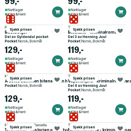
99,-
99,-
Nettlager
Nettlager
Klikk&Hent
Klikk&Hent
Pascal Engman
Thomas Enger
Sjekk prisen
Sjekk prisen
Bestselger
Blodtåke - kriminalroman
Del av
Gyldendal pocket
Del 3 av
Henning Juul
Pocket
|
Norsk, Bokmål
Pocket
|
Norsk, Bokmål
129,-
119,-
Nettlager
Nettlager
Klikk&Hent
Klikk&Hent
Martin Revheim
Thomas Enger
Sjekk prisen
Sjekk prisen
Å sette sammen bitene - min historie om vold, skam og repar
Våpenskjold - kriminalroman
Pocket
|
Norsk, Bokmål
Del 4 av
Henning Juul
Pocket
|
Norsk, Bokmål
129,-
119,-
Nettlager
Nettlager
Klikk&Hent
Klikk&Hent
Marte Spurkland, Daniella
Thomas Enger
Sjekk prisen
Sjekk prisen
1178 netter - historien om et tvangsekteskap
Fantomsmerte - kriminalroma