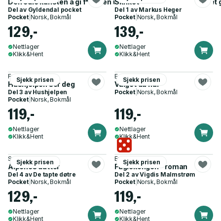
Den edle kunsten å gi f**n - en uventet tilnærming til å leve et g
Skriket
Del av
Gyldendal pocket
Del 1 av
Markus Heger
Pocket
|
Norsk, Bokmål
Pocket
|
Norsk, Bokmål
129,-
139,-
Nettlager
Nettlager
Klikk&Hent
Klikk&Hent
Freida McFadden
Edith Eva Eger
Sjekk prisen
Sjekk prisen
Hushjelpen ser deg
Valget du har
Del 3 av
Hushjelpen
Pocket
|
Norsk, Bokmål
Pocket
|
Norsk, Bokmål
119,-
119,-
Nettlager
Nettlager
Klikk&Hent
Klikk&Hent
Soraya Lane
Eva Fretheim
Sjekk prisen
Sjekk prisen
Alpenes datter
Fuglekongen - roman
Del 4 av
De tapte døtre
Del 2 av
Vigdis Malmstrøm
Pocket
|
Norsk, Bokmål
Pocket
|
Norsk, Bokmål
129,-
119,-
Nettlager
Nettlager
Klikk&Hent
Klikk&Hent