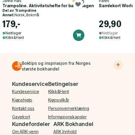
Janne Hals
Panini
5.0
Trampoline. Aktivitetshefte for barnehagen
Samlekort World
Del av
Trampoline
Annet
|
Norsk, Bokmål
179,-
29,90
Nettlager
Nettlager
Klikk&Hent
Klikk&Hent
Boktips og inspirasjon fra Norges
største bokhandel
Bunnmeny
Kundeservice
Betingelser
Kundeservice
Klikk&Hent
Kjøpshjelp
Kjøpsvilkår
Kontakt oss
Personvernerklæring
Gavekort
Informasjonskapsler
Kundefordeler
ARK Bokhandel
Om ARK-venn
ARK Innhold