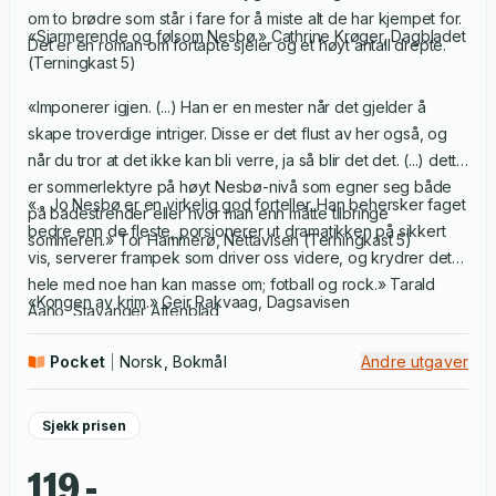
om to brødre som står i fare for å miste alt de har kjempet for.
«Sjarmerende og følsom Nesbø.» Cathrine Krøger, Dagbladet
Det er en roman om fortapte sjeler og et høyt antall drepte.
(Terningkast 5)
«Imponerer igjen. (...) Han er en mester når det gjelder å
skape troverdige intriger. Disse er det flust av her også, og
når du tror at det ikke kan bli verre, ja så blir det det. (...) dette
er sommerlektyre på høyt Nesbø-nivå som egner seg både
«... Jo Nesbø er en virkelig god forteller. Han behersker faget
på badestrender eller hvor man enn måtte tilbringe
bedre enn de fleste, porsjonerer ut dramatikken på sikkert
sommeren.» Tor Hammerø, Nettavisen (Terningkast 5)
vis, serverer frampek som driver oss videre, og krydrer det
hele med noe han kan masse om; fotball og rock.» Tarald
«Kongen av krim.» Geir Rakvaag, Dagsavisen
Aano, Stavanger Aftenblad
Pocket
Norsk, Bokmål
Andre utgaver
Sjekk prisen
119,-