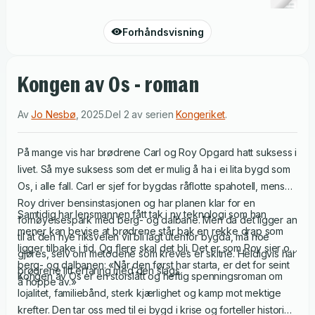
Forhåndsvisning
Kongen av Os - roman
Av
Jo Nesbø
,
2025
.
Del 2 av serien
Kongeriket
.
På mange vis har brødrene Carl og Roy Opgard hatt suksess i
livet. Så mye suksess som det er mulig å ha i ei lita bygd som
Os, i alle fall. Carl er sjef for bygdas råflotte spahotell, mens
Roy driver bensinstasjonen og har planen klar for en
Samtidig har lensmannen fått tak i ny teknologi som han
fornøyelsespark med berg- og dalbane. Men da det ligger an
mener kan bevise at brødrene står bak en rekke drap som
til at den nye riksveien vil bli lagt utenfor bygda, må noe
ligger tilbake i tid. Og flere skal det bli. Det er som Roy sier om
gjøres, selv om metodene som kreves er skitne. Heldigvis har
berg- og dalbanen: «Når den først har starta, er det for seint
brødrene litt erfaring med den slags.
Kongen av Os er en storslått og heftig spenningsroman om
å hoppe av.»
lojalitet, familiebånd, sterk kjærlighet og kamp mot mektige
krefter. Den tar oss med til ei bygd i krise og forteller historien