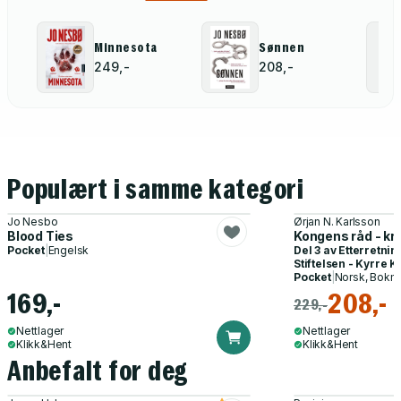
Minnesota
Sønnen
249,-
208,-
Populært i samme kategori
Jo Nesbo
Ørjan N. Karlsson
Blood Ties
Kongens råd - k
Pocket
|
Engelsk
Del 3 av
Etterretni
Stiftelsen - Kyrre 
Pocket
|
Norsk, Bokm
169,-
208,-
229,-
Nettlager
Nettlager
Klikk&Hent
Klikk&Hent
Anbefalt for deg