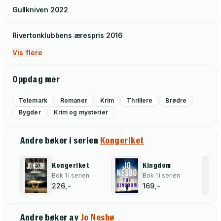
Gullkniven
2022
Rivertonklubbens ærespris
2016
Vis flere
Oppdag mer
Telemark
Romaner
Krim
Thrillere
Brødre
Bygder
Krim og mysterier
Andre bøker i serien
Kongeriket
Kongeriket
Kingdom
Bok 1 i serien
Bok 1 i serien
226,-
169,-
Andre bøker av
Jo Nesbø