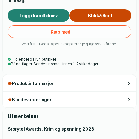
Legg i handlekurv
Klikk&Hent
Kjøp med
Ved å fullføre kjøpet aksepterer jeg
kjøpsvilkårene
.
Tilgjengelig i 154 butikker
På nettlager. Sendes normalt innen 1-2 virkedager
Produktinformasjon
Kundevurderinger
Utmerkelser
Storytel Awards. Krim og spenning
2026