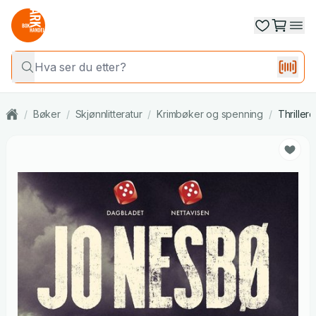
/
Bøker
/
Skjønnlitteratur
/
Krimbøker og spenning
/
Thrillere