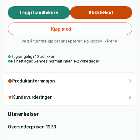
Legg i handlekurv
Klikk&Hent
Kjøp med
Ved å fullføre kjøpet aksepterer jeg
kjøpsvilkårene
.
Tilgjengelig i 10 butikker
På nettlager. Sendes normalt innen 1-2 virkedager
Produktinformasjon
Kundevurderinger
Utmerkelser
Oversetterprisen
1973