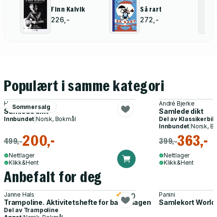
Finn Kalvik
Så rart
226,-
272,-
Populært i samme kategori
Hans Børli
André Bjerke
Sommersalg
Samlede dikt
Samlede dikt
Innbundet
|
Norsk, Bokmål
Del av
Klassikerbib
Innbundet
|
Norsk, B
200,-
363,-
499,-
399,-
Nettlager
Nettlager
Klikk&Hent
Klikk&Hent
Anbefalt for deg
Janne Hals
Panini
5.0
Trampoline. Aktivitetshefte for barnehagen
Samlekort World
Del av
Trampoline