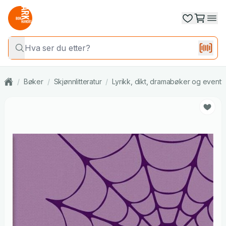
/
Bøker
/
Skjønnlitteratur
/
Lyrikk, dikt, dramabøker og eventy