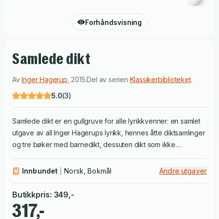
Forhåndsvisning
Samlede dikt
Av
Inger Hagerup
,
2015
.
Del av serien
Klassikerbiblioteket
.
5.0
(
3
)
Samlede dikt er en gullgruve for alle lyrikkvenner: en samlet
utgave av all Inger Hagerups lyrikk, hennes åtte diktsamlinger
og tre bøker med barnedikt, dessuten dikt som ikke
opprinnelig ble utgitt i bokform og en del gjendiktninger.
Innbundet
Norsk, Bokmål
Andre utgaver
Butikkpris
:
349
,-
317,-