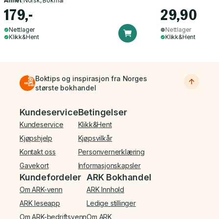
Annet
|
Norsk, Bokmål
179,-
29,90
Nettlager
Nettlager
Klikk&Hent
Klikk&Hent
Boktips og inspirasjon fra Norges
største bokhandel
Bunnmeny
Kundeservice
Betingelser
Kundeservice
Klikk&Hent
Kjøpshjelp
Kjøpsvilkår
Kontakt oss
Personvernerklæring
Gavekort
Informasjonskapsler
Kundefordeler
ARK Bokhandel
Om ARK-venn
ARK Innhold
ARK leseapp
Ledige stillinger
Om ARK-bedriftsvenn
Om ARK