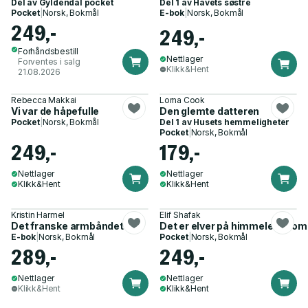
Del av
Gyldendal pocket
Del 1 av
Havets søstre
Pocket
|
Norsk, Bokmål
E-bok
|
Norsk, Bokmål
249,-
249,-
Forhåndsbestill
Nettlager
Forventes i salg
Klikk&Hent
21.08.2026
Rebecca Makkai
Lorna Cook
Vi var de håpefulle
Den glemte datteren
Pocket
|
Norsk, Bokmål
Del 1 av
Husets hemmeligheter
Pocket
|
Norsk, Bokmål
249,-
179,-
Nettlager
Nettlager
Klikk&Hent
Klikk&Hent
Kristin Harmel
Elif Shafak
Det franske armbåndet
Det er elver på himmelen - ro
E-bok
|
Norsk, Bokmål
Pocket
|
Norsk, Bokmål
289,-
249,-
Nettlager
Nettlager
Klikk&Hent
Klikk&Hent