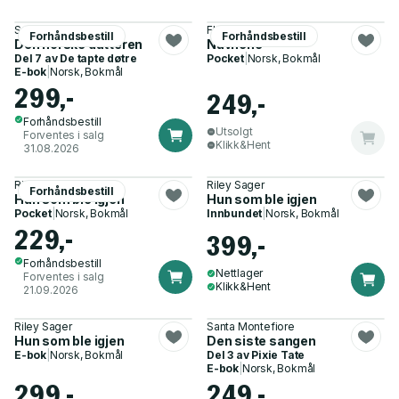
Soraya Lane
Florence Knapp
Forhåndsbestill
Forhåndsbestill
Den norske datteren
Navnene
Del 7 av
De tapte døtre
Pocket
|
Norsk, Bokmål
E-bok
|
Norsk, Bokmål
299,-
249,-
Forhåndsbestill
Utsolgt
Forventes i salg
Klikk&Hent
31.08.2026
Riley Sager
Riley Sager
Forhåndsbestill
Hun som ble igjen
Hun som ble igjen
Pocket
|
Norsk, Bokmål
Innbundet
|
Norsk, Bokmål
229,-
399,-
Forhåndsbestill
Nettlager
Forventes i salg
Klikk&Hent
21.09.2026
Riley Sager
Santa Montefiore
Hun som ble igjen
Den siste sangen
E-bok
|
Norsk, Bokmål
Del 3 av
Pixie Tate
E-bok
|
Norsk, Bokmål
299,-
249,-