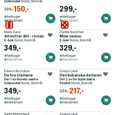
Innbundet
|
Norsk, Bokmål
150,-
299,-
299,-
Nettlager
Nettlager
Klikk&Hent
Klikk&Hent
Maria Sand
Fredrik Backman
Alt mitt er ditt - roman
Mine venner
E-bok
|
Norsk, Bokmål
E-bok
|
Norsk, Bokmål
349,-
329,-
Nettlager
Nettlager
Klikk&Hent
Klikk&Hent
Eleanor Buchanan
Soraya Lane
De fire steinene
Den kubanske datteren
Del 1 av
Havets søstre
Del 2 av
De tapte døtre
Innbundet
|
Norsk, Bokmål
Pocket
|
Norsk, Bokmål
349,-
217,-
239,-
Nettlager
Nettlager
Klikk&Hent
Klikk&Hent
Santa Montefiore
Soraya Lane