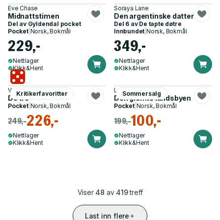
Eve Chase
Soraya Lane
Midnattstimen
Den argentinske datteren
Del av
Gyldendal pocket
Del 6 av
De tapte døtre
Pocket
|
Norsk, Bokmål
Innbundet
|
Norsk, Bokmål
229,-
349,-
Nettlager
Nettlager
Klikk&Hent
Klikk&Hent
Valérie Perrin
Lorna Cook
Kritikerfavoritter
Sommersalg
De tre
Den glemte landsbyen
Pocket
|
Norsk, Bokmål
Pocket
|
Norsk, Bokmål
226,-
100,-
249,-
199,-
Nettlager
Nettlager
Klikk&Hent
Klikk&Hent
Viser
48
av
419
treff
Last inn flere