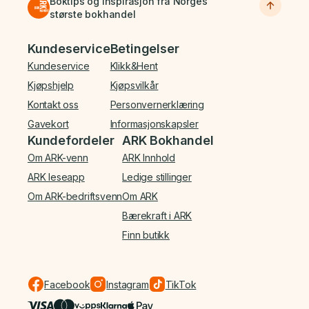
Boktips og inspirasjon fra Norges
største bokhandel
Bunnmeny
Kundeservice
Betingelser
Kundeservice
Klikk&Hent
Kjøpshjelp
Kjøpsvilkår
Kontakt oss
Personvernerklæring
Gavekort
Informasjonskapsler
Kundefordeler
ARK Bokhandel
Om ARK-venn
ARK Innhold
ARK leseapp
Ledige stillinger
Om ARK-bedriftsvenn
Om ARK
Bærekraft i ARK
Finn butikk
Facebook
Instagram
TikTok