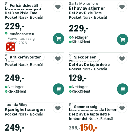
Santa Montefiore
Santa Montefiore
Forhåndsbestill
Den siste sangen
Et hav av stjerner
Del 3 av
Pixie Tate
Del 2 av
Pixie Tate
Pocket
|
Norsk, Bokmål
Pocket
|
Norsk, Bokmål
229,-
229,-
Forhåndsbestill
Nettlager
Forventes i salg
Klikk&Hent
05.09.2026
Valérie Perrin
Soraya Lane
Kritikerfavoritter
Sjekk prisen
Tata
Alpenes datter
Pocket
|
Norsk, Bokmål
Del 4 av
De tapte døtre
Pocket
|
Norsk, Bokmål
249,-
129,-
Nettlager
Nettlager
Klikk&Hent
Klikk&Hent
Lucinda Riley
Soraya Lane
Sommersalg
Kjærlighetssangen
Den kubanske datteren
Pocket
|
Norsk, Bokmål
Del 2 av
De tapte døtre
Innbundet
|
Norsk, Bokmål
249,-
150,-
299,-