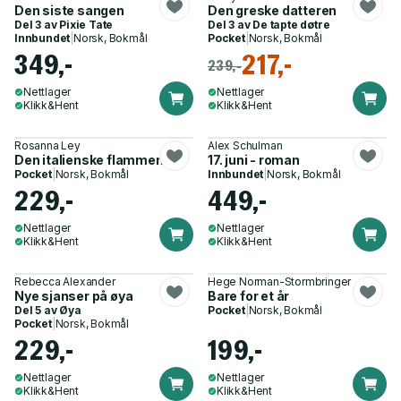
Den siste sangen
Den greske datteren
Del 3 av
Pixie Tate
Del 3 av
De tapte døtre
Innbundet
|
Norsk, Bokmål
Pocket
|
Norsk, Bokmål
349,-
217,-
239,-
Nettlager
Nettlager
Klikk&Hent
Klikk&Hent
Rosanna Ley
Alex Schulman
Den italienske flammen
17. juni - roman
Pocket
|
Norsk, Bokmål
Innbundet
|
Norsk, Bokmål
229,-
449,-
Nettlager
Nettlager
Klikk&Hent
Klikk&Hent
Rebecca Alexander
Hege Norman-Stormbringer
Nye sjanser på øya
Bare for et år
Del 5 av
Øya
Pocket
|
Norsk, Bokmål
Pocket
|
Norsk, Bokmål
229,-
199,-
Nettlager
Nettlager
Klikk&Hent
Klikk&Hent