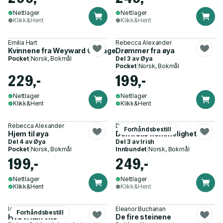
Nettlager
Nettlager
Klikk&Hent
Klikk&Hent
Emilia Hart
Rebecca Alexander
Kvinnene fra Weyward Cottage
Drømmer fra øya
Pocket
|
Norsk, Bokmål
Del 3 av
Øya
Pocket
|
Norsk, Bokmål
229,-
199,-
Nettlager
Nettlager
Klikk&Hent
Klikk&Hent
Rebecca Alexander
Daisy O'Shea
Forhåndsbestill
Hjem til øya
Den irske hemmeligheten
Del 4 av
Øya
Del 3 av
Irish
Pocket
|
Norsk, Bokmål
Innbundet
|
Norsk, Bokmål
199,-
249,-
Nettlager
Nettlager
Klikk&Hent
Klikk&Hent
Ian McEwan
Eleanor Buchanan
Forhåndsbestill
Hva vi kan vite
De fire steinene