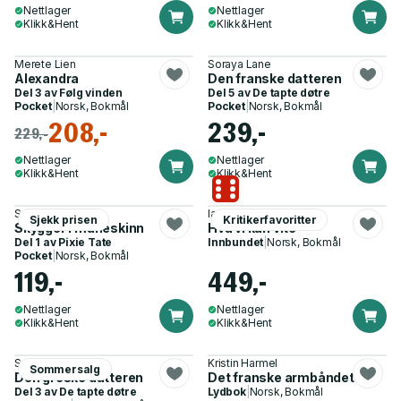
Nettlager
Nettlager
Klikk&Hent
Klikk&Hent
Merete Lien
Soraya Lane
Alexandra
Den franske datteren
Del 3 av
Følg vinden
Del 5 av
De tapte døtre
Pocket
|
Norsk, Bokmål
Pocket
|
Norsk, Bokmål
208,-
239,-
229,-
Nettlager
Nettlager
Klikk&Hent
Klikk&Hent
Santa Montefiore
Ian McEwan
Sjekk prisen
Kritikerfavoritter
Skygger i måneskinn
Hva vi kan vite
Del 1 av
Pixie Tate
Innbundet
|
Norsk, Bokmål
Pocket
|
Norsk, Bokmål
119,-
449,-
Nettlager
Nettlager
Klikk&Hent
Klikk&Hent
Soraya Lane
Kristin Harmel
Sommersalg
Den greske datteren
Det franske armbåndet
Del 3 av
De tapte døtre
Lydbok
|
Norsk, Bokmål