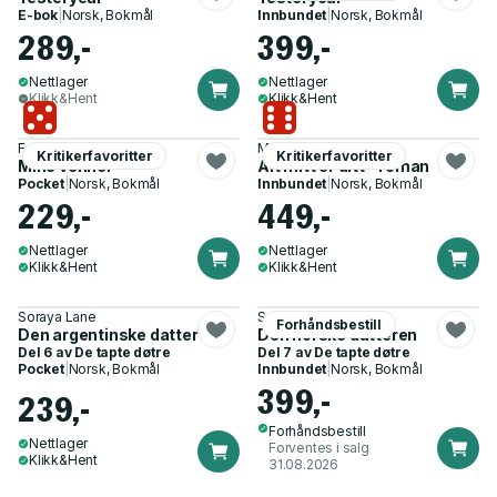
E-bok
|
Norsk, Bokmål
Innbundet
|
Norsk, Bokmål
289,-
399,-
Nettlager
Nettlager
Klikk&Hent
Klikk&Hent
Fredrik Backman
Maria Sand
Kritikerfavoritter
Kritikerfavoritter
Mine venner
Alt mitt er ditt - roman
Pocket
|
Norsk, Bokmål
Innbundet
|
Norsk, Bokmål
229,-
449,-
Nettlager
Nettlager
Klikk&Hent
Klikk&Hent
Soraya Lane
Soraya Lane
Forhåndsbestill
Den argentinske datteren
Den norske datteren
Del 6 av
De tapte døtre
Del 7 av
De tapte døtre
Pocket
|
Norsk, Bokmål
Innbundet
|
Norsk, Bokmål
399,-
239,-
Forhåndsbestill
Nettlager
Forventes i salg
Klikk&Hent
31.08.2026