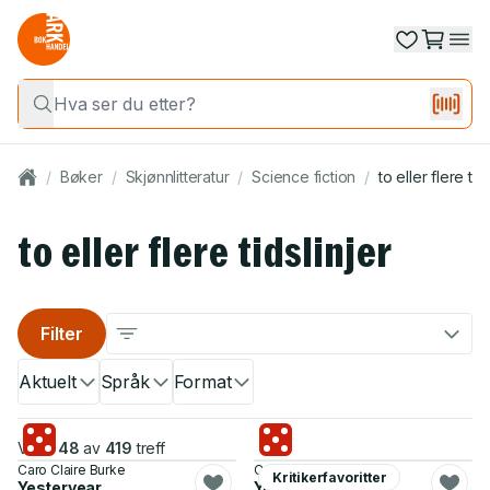
/
Bøker
/
Skjønnlitteratur
/
Science fiction
/
to eller flere tids
to eller flere tidslinjer
Filter
Aktuelt
Språk
Format
Viser
48
av
419
treff
Caro Claire Burke
Caro Claire Burke
Kritikerfavoritter
Yesteryear
Yesteryear