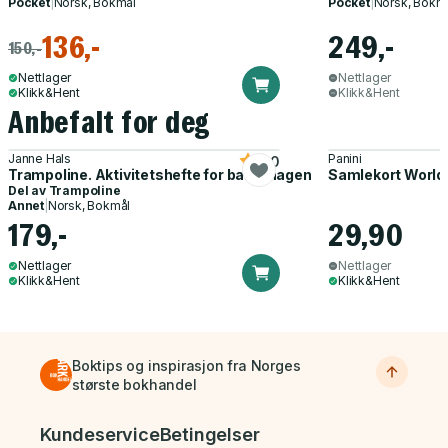
Pocket
|
Norsk, Bokmål
Pocket
|
Norsk, Bokm
136,-
249,-
150,-
Nettlager
Nettlager
Klikk&Hent
Klikk&Hent
Anbefalt for deg
Janne Hals
Panini
5.0
Trampoline. Aktivitetshefte for barnehagen
Samlekort World
Del av
Trampoline
Annet
|
Norsk, Bokmål
179,-
29,90
Nettlager
Nettlager
Klikk&Hent
Klikk&Hent
Boktips og inspirasjon fra Norges
største bokhandel
Bunnmeny
Kundeservice
Betingelser