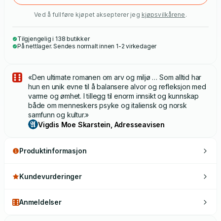
Ved å fullføre kjøpet aksepterer jeg
kjøpsvilkårene
.
Tilgjengelig i 138 butikker
På nettlager. Sendes normalt innen 1-2 virkedager
«Den ultimate romanen om arv og miljø … Som alltid har
hun en unik evne til å balansere alvor og refleksjon med
varme og ømhet. I tillegg til enorm innsikt og kunnskap
både om menneskers psyke og italiensk og norsk
samfunn og kultur.»
Vigdis Moe Skarstein, Adresseavisen
Produktinformasjon
Kundevurderinger
Anmeldelser