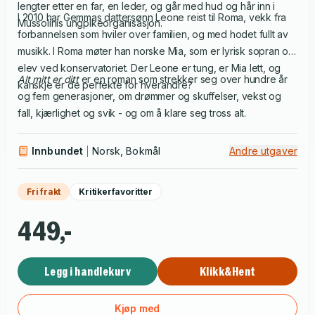
lengter etter en far, en leder, og går med hud og hår inn i
I 2010 har Gemmas dattersønn Leone reist til Roma, vekk fra
Mussolinis ungpikeorganisasjon.
forbannelsen som hviler over familien, og med hodet fullt av
musikk. I Roma møter han norske Mia, som er lyrisk sopran og
elev ved konservatoriet. Der Leone er tung, er Mia lett, og
Alt mitt er ditt
er en roman som strekker seg over hundre år
kanskje er de perfekte for hverandre?
og fem generasjoner, om drømmer og skuffelser, vekst og
fall, kjærlighet og svik - og om å klare seg tross alt.
Innbundet
Norsk, Bokmål
Andre utgaver
Fri frakt
Kritikerfavoritter
449,-
Legg i handlekurv
Klikk&Hent
Kjøp med