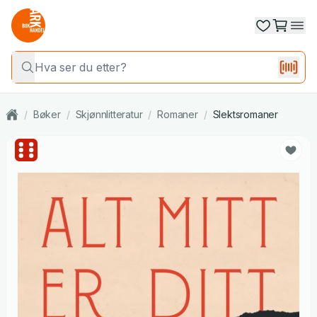
/
Bøker
/
Skjønnlitteratur
/
Romaner
/
Slektsromaner