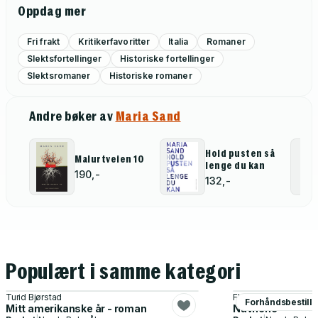
Oppdag mer
Fri frakt
Kritikerfavoritter
Italia
Romaner
Slektsfortellinger
Historiske fortellinger
Slektsromaner
Historiske romaner
Andre bøker av
Maria Sand
Hold pusten så
Malurtveien 10
lenge du kan
190,-
132,-
Populært i samme kategori
Turid Bjørstad
Florence Knapp
Forhåndsbestill
Mitt amerikanske år - roman
Navnene