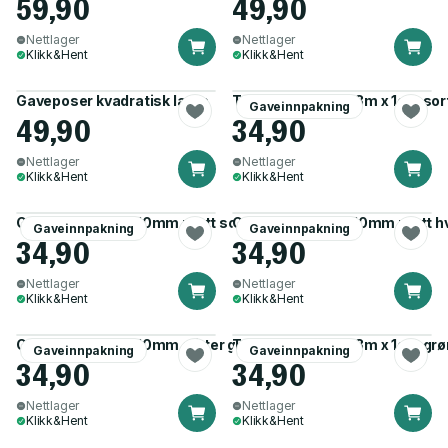
59,90
49,90
Nettlager
Nettlager
Klikk&Hent
Klikk&Hent
Gaveposer kvadratisk large
Tekstilbånd velur 3m x 1cm sor
Gaveinnpakning
49,90
34,90
Nettlager
Nettlager
Klikk&Hent
Klikk&Hent
Gavebånd 20m x 10mm matt sort
Gavebånd 20m x 10mm matt hv
Gaveinnpakning
Gaveinnpakning
34,90
34,90
Nettlager
Nettlager
Klikk&Hent
Klikk&Hent
Gavebånd 20m x 10mm glitter gull
Tekstilbånd velur 3m x 1cm gr
Gaveinnpakning
Gaveinnpakning
34,90
34,90
Nettlager
Nettlager
Klikk&Hent
Klikk&Hent