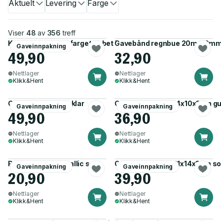
Aktuelt
Levering
Farge
Viser
48
av
356
treff
Kraftpapir 8M ensfarget ribbet brun
Gavebånd regnbue 20mx10mm 
Gaveinnpakning
49,90
32,90
Nettlager
Nettlager
Klikk&Hent
Klikk&Hent
Cellofan 5M 25my klar
Gaveeske glitter 14x10x3cm gu
Gaveinnpakning
Gaveinnpakning
49,90
36,90
Nettlager
Nettlager
Klikk&Hent
Klikk&Hent
Rosett Ø9cm metallic sølv
Gaveeske glitter 21x14x3cm so
Gaveinnpakning
Gaveinnpakning
20,90
39,90
Nettlager
Nettlager
Klikk&Hent
Klikk&Hent