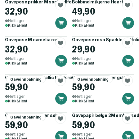
Gavepose prikker M sort/gullfolie kraft
Bokbind m/kjerne Heart
32,90
49,90
Nettlager
Nettlager
Klikk&Hent
Klikk&Hent
Gavepose M camelia rosa
Gavepose rosa Sparkle gullfoli
32,90
29,90
Nettlager
Nettlager
Klikk&Hent
Klikk&Hent
Gavepapir 2m metallic blank rød
Gavepapir 2M glitter gull
Gaveinnpakning
Gaveinnpakning
59,90
59,90
Nettlager
Nettlager
Klikk&Hent
Klikk&Hent
Gavepapir 2M glitter sølv
Gavepapir bølge 2M embossed 
Gaveinnpakning
59,90
59,90
Nettlager
Nettlager
Klikk&Hent
Klikk&Hent