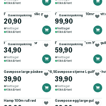
Klikk&Hent
Klikk&Hent
Rosett Ø9cm metallic gull
Gavebånd 200m x 10mm matt m
Gaveinnpakning
Gaveinnpakning
20,90
99,90
Nettlager
Nettlager
Klikk&Hent
Klikk&Hent
Hamp 25m rull natur
Rosetter glitter Ø4cm 16pk gul
Gaveinnpakning
Gaveinnpakning
34,90
59,90
Nettlager
Nettlager
Klikk&Hent
Klikk&Hent
Gavepose large påskeegg 26,5x33cm hvit
Gavepose stjerne L gullfolie hv
39,90
39,90
Nettlager
Nettlager
Klikk&Hent
Klikk&Hent
Hamp 100m rull rød
Gavepose egg large gul