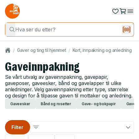
/
Gaver og ting til hjemmet
/
Kort, innpakning og anledning
/
Gaveinnpakning
Se vårt utvalg av gaveinnpakning, gavepapir,
gaveposer, gaveesker, bånd og gavelapper til ulike
anledninger. Velg gaveinnpakning etter type, størrelse
og design for å tilpasse gaven til mottaker og anledning.
Gaveesker
Bånd og rosetter
Gave- og bokpapir
Gavep
Filter