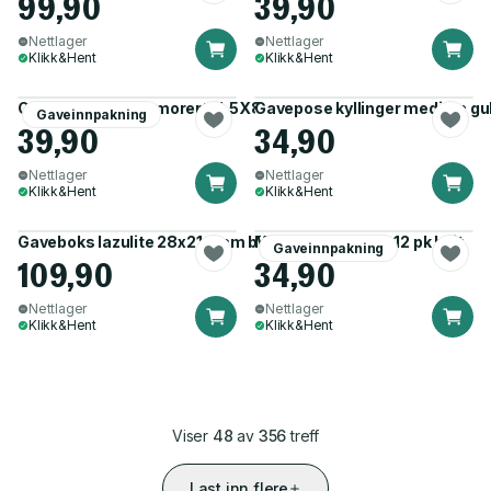
99,90
39,90
Nettlager
Nettlager
Klikk&Hent
Klikk&Hent
Gaveboks XS marmorert 11,5X8,9x5,8cm ass
Gavepose kyllinger medium gu
Gaveinnpakning
39,90
34,90
Nettlager
Nettlager
Klikk&Hent
Klikk&Hent
Gaveboks lazulite 28x21x5cm blå/gullfoil
Merkelapper kraft 12 pk hvit
Gaveinnpakning
109,90
34,90
Nettlager
Nettlager
Klikk&Hent
Klikk&Hent
Viser
48
av
356
treff
Last inn flere