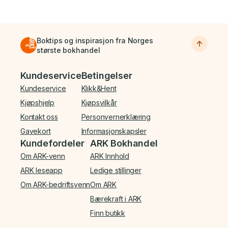
Boktips og inspirasjon fra Norges
største bokhandel
Bunnmeny
Kundeservice
Betingelser
Kundeservice
Klikk&Hent
Kjøpshjelp
Kjøpsvilkår
Kontakt oss
Personvernerklæring
Gavekort
Informasjonskapsler
Kundefordeler
ARK Bokhandel
Om ARK-venn
ARK Innhold
ARK leseapp
Ledige stillinger
Om ARK-bedriftsvenn
Om ARK
Bærekraft i ARK
Finn butikk