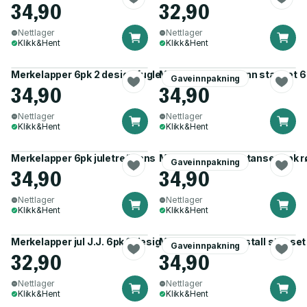
34,90
32,90
Nettlager
Nettlager
Klikk&Hent
Klikk&Hent
Merkelapper 6pk 2 design fugler
Merkelapp snømann stanset 6p
Gaveinnpakning
34,90
34,90
Nettlager
Nettlager
Klikk&Hent
Klikk&Hent
Merkelapper 6pk juletre/krans
Merkelapp nisse stanset 6pk r
Gaveinnpakning
34,90
34,90
Nettlager
Nettlager
Klikk&Hent
Klikk&Hent
Merkelapper jul J.J. 6pk 3 design i eske
Merkelapp snøkrystall stanset 
Gaveinnpakning
32,90
34,90
Nettlager
Nettlager
Klikk&Hent
Klikk&Hent