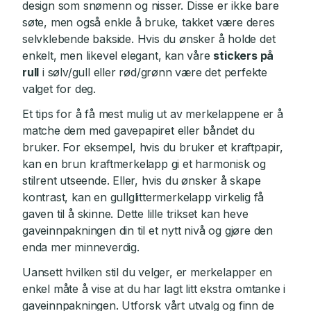
design som snømenn og nisser. Disse er ikke bare
søte, men også enkle å bruke, takket være deres
selvklebende bakside. Hvis du ønsker å holde det
enkelt, men likevel elegant, kan våre
stickers på
rull
i sølv/gull eller rød/grønn være det perfekte
valget for deg.
Et tips for å få mest mulig ut av merkelappene er å
matche dem med gavepapiret eller båndet du
bruker. For eksempel, hvis du bruker et kraftpapir,
kan en brun kraftmerkelapp gi et harmonisk og
stilrent utseende. Eller, hvis du ønsker å skape
kontrast, kan en gullglittermerkelapp virkelig få
gaven til å skinne. Dette lille trikset kan heve
gaveinnpakningen din til et nytt nivå og gjøre den
enda mer minneverdig.
Uansett hvilken stil du velger, er merkelapper en
enkel måte å vise at du har lagt litt ekstra omtanke i
gaveinnpakningen. Utforsk vårt utvalg og finn de