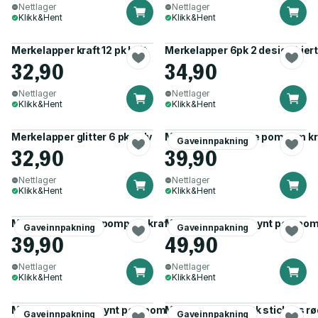
Nettlager
Nettlager
Klikk&Hent
Klikk&Hent
Merkelapper kraft 12 pk hvit
Merkelapper 6pk 2 design hjer
32,90
34,90
Nettlager
Nettlager
Klikk&Hent
Klikk&Hent
Merkelapper glitter 6 pk sølv
Merkelapper hjerte pompom kra
Gaveinnpakning
32,90
39,90
Nettlager
Nettlager
Klikk&Hent
Klikk&Hent
Merkelapper gran pompom kraft 3pk grønn
Merkelapp/pakkepynt pompom
Gaveinnpakning
Gaveinnpakning
39,90
49,90
Nettlager
Nettlager
Klikk&Hent
Klikk&Hent
Merkelapp/pakkepynt pompom nisse 3pk
Merkelapper 20 stk stickers r
Gaveinnpakning
Gaveinnpakning