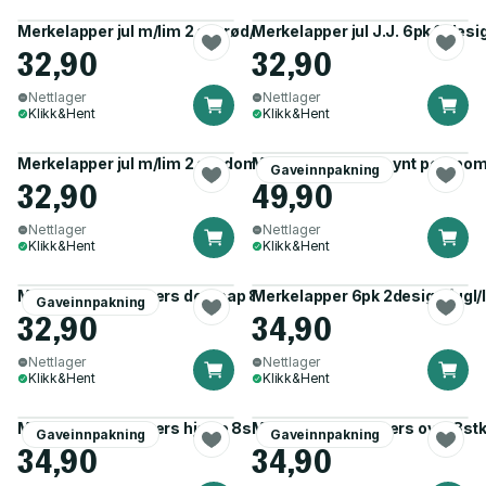
Merkelapper jul m/lim 2 ark rød/sølv
Merkelapper jul J.J. 6pk 3 desi
32,90
32,90
Nettlager
Nettlager
Klikk&Hent
Klikk&Hent
Merkelapper jul m/lim 2 ark dompap
Merkelapp/pakkepynt pompom 
Gaveinnpakning
32,90
49,90
Nettlager
Nettlager
Klikk&Hent
Klikk&Hent
Merkelapper stickers dompap 8 stk hvit
Merkelapper 6pk 2design fugl/
Gaveinnpakning
32,90
34,90
Nettlager
Nettlager
Klikk&Hent
Klikk&Hent
Merkelapper stickers hjerte 8stk grønn
Merkelapper stickers oval 8st
Gaveinnpakning
Gaveinnpakning
34,90
34,90