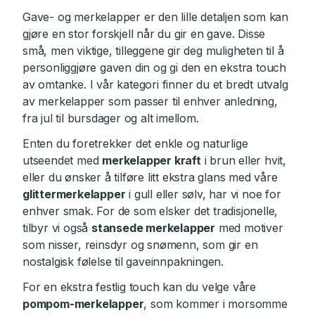
Gave- og merkelapper er den lille detaljen som kan
gjøre en stor forskjell når du gir en gave. Disse
små, men viktige, tilleggene gir deg muligheten til å
personliggjøre gaven din og gi den en ekstra touch
av omtanke. I vår kategori finner du et bredt utvalg
av merkelapper som passer til enhver anledning,
fra jul til bursdager og alt imellom.
Enten du foretrekker det enkle og naturlige
utseendet med
merkelapper kraft
i brun eller hvit,
eller du ønsker å tilføre litt ekstra glans med våre
glittermerkelapper
i gull eller sølv, har vi noe for
enhver smak. For de som elsker det tradisjonelle,
tilbyr vi også
stansede merkelapper
med motiver
som nisser, reinsdyr og snømenn, som gir en
nostalgisk følelse til gaveinnpakningen.
For en ekstra festlig touch kan du velge våre
pompom-merkelapper
, som kommer i morsomme