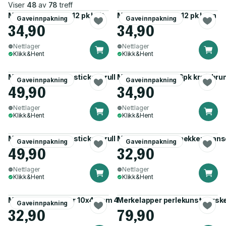
Viser
48
av
78
treff
Merkelapper kraft 12 pk hvit
Merkelapper kraft 12 pk brun
Gaveinnpakning
Gaveinnpakning
34,90
34,90
Nettlager
Nettlager
Klikk&Hent
Klikk&Hent
Merkelapper 50pk stickers rull sølv/gull
Merkelapp hjerte 6pk kraft bru
Gaveinnpakning
Gaveinnpakning
49,90
34,90
Nettlager
Nettlager
Klikk&Hent
Klikk&Hent
Merkelapper 50pk stickers rull rød/grønn
Merkelapp nøtteknekker stans
Gaveinnpakning
Gaveinnpakning
49,90
32,90
Nettlager
Nettlager
Klikk&Hent
Klikk&Hent
Merkelapper glitter 10x4,5cm 4pk gull
Merkelapper perlekunst norske
Gaveinnpakning
32,90
79,90