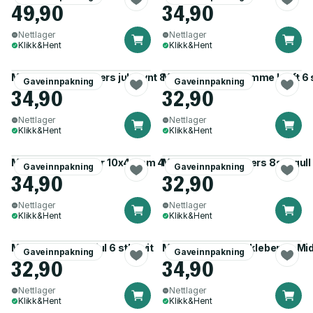
49,90
34,90
Nettlager
Nettlager
Klikk&Hent
Klikk&Hent
Merkelapper stickers julepynt 8stk grønn
Merkelapper m/ramme kraft 6 
Gaveinnpakning
Gaveinnpakning
34,90
32,90
Nettlager
Nettlager
Klikk&Hent
Klikk&Hent
Merkelapper glitter 10x4,5cm 4pk sølv
Merkelapper stickers 8stk gull
Gaveinnpakning
Gaveinnpakning
34,90
32,90
Nettlager
Nettlager
Klikk&Hent
Klikk&Hent
Merkelapper god jul 6 stk hvit
Merkelapp jul selvklebende Mi
Gaveinnpakning
Gaveinnpakning
32,90
34,90
Nettlager
Nettlager
Klikk&Hent
Klikk&Hent