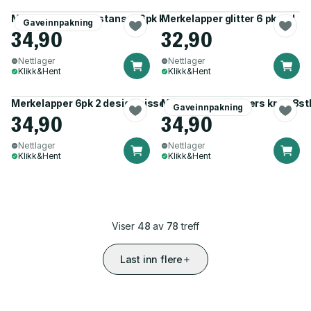
Merkelapp juletre stanset 6pk kraft
Merkelapper glitter 6 pk rød
Gaveinnpakning
34,90
32,90
Nettlager
Nettlager
Klikk&Hent
Klikk&Hent
Merkelapper 6pk 2 design nisse
Merkelapper stickers kraft 8st
Gaveinnpakning
34,90
34,90
Nettlager
Nettlager
Klikk&Hent
Klikk&Hent
Viser
48
av
78
treff
Last inn flere