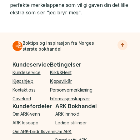
perfekte merkelappene som vil gi gaven din det lille
ekstra som sier "jeg bryr meg".
Boktips og inspirasjon fra Norges
største bokhandel
Bunnmeny
Kundeservice
Betingelser
Kundeservice
Klikk&Hent
Kjøpshjelp
Kjøpsvilkår
Kontakt oss
Personvernerklæring
Gavekort
Informasjonskapsler
Kundefordeler
ARK Bokhandel
Om ARK-venn
ARK Innhold
ARK leseapp
Ledige stillinger
Om ARK-bedriftsvenn
Om ARK