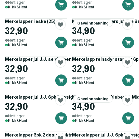
Nettlager
Nettlager
Klikk&Hent
Klikk&Hent
Merkelapper i eske (25)
Merkelapper stickers juletre 8
Gaveinnpakning
32,90
34,90
Nettlager
Nettlager
Klikk&Hent
Klikk&Hent
Merkelapper jul J.J. selvklebende 2 ark
Merkelapp reinsdyr stanset 6p
32,90
32,90
Nettlager
Nettlager
Klikk&Hent
Klikk&Hent
Merkelapper jul J.J. 6pk 3 design i eske
Merkelapp jul selvklebende Mid
Gaveinnpakning
32,90
34,90
Nettlager
Nettlager
Klikk&Hent
Klikk&Hent
Merkelapper 6pk 2 design bil/tre
Merkelapper jul J.J. 6pk 3 desi