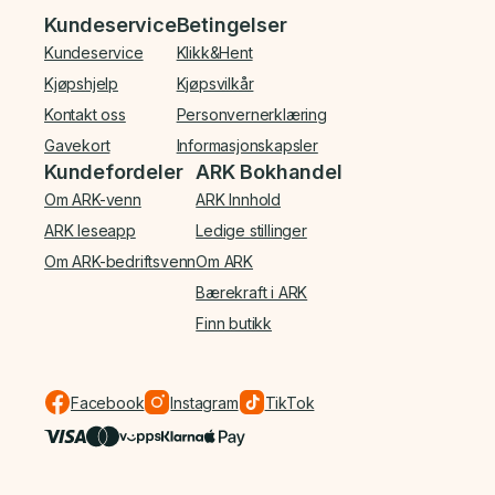
Bunnmeny
Kundeservice
Betingelser
Kundeservice
Klikk&Hent
Kjøpshjelp
Kjøpsvilkår
Kontakt oss
Personvernerklæring
Gavekort
Informasjonskapsler
Kundefordeler
ARK Bokhandel
Om ARK-venn
ARK Innhold
ARK leseapp
Ledige stillinger
Om ARK-bedriftsvenn
Om ARK
Bærekraft i ARK
Finn butikk
Facebook
Instagram
TikTok