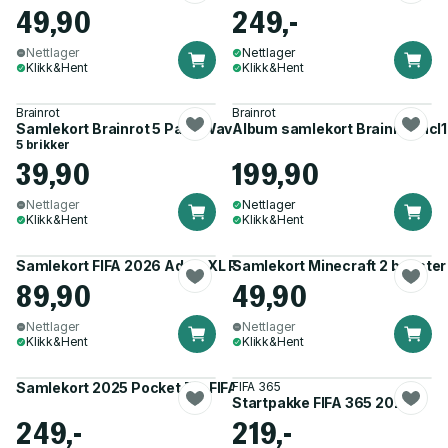
49,90
249,-
Nettlager
Nettlager
Klikk&Hent
Klikk&Hent
Brainrot
Brainrot
Samlekort Brainrot 5 Pack Wave 3
Album samlekort Brainrot incl
5 brikker
39,90
199,90
Nettlager
Nettlager
Klikk&Hent
Klikk&Hent
Samlekort FIFA 2026 AdrenXL Pre. Booster
Samlekort Minecraft 2 booster
89,90
49,90
Nettlager
Nettlager
Klikk&Hent
Klikk&Hent
Samlekort 2025 Pocket Tin FIFA 365
FIFA 365
Startpakke FIFA 365 2025
249,-
219,-