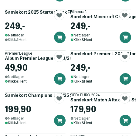
Samlekort 2025 Starter Pack FIFA 365
Minecraft
Samlekort Minecraft Challeng
249,-
249,-
Nettlager
Nettlager
Klikk&Hent
Klikk&Hent
Premier League
Samlekort Premier L 2025 Star
Album Premier League 2023/2024
49,90
249,-
Nettlager
Nettlager
Klikk&Hent
Klikk&Hent
Samlekort Champions L 24/25 Start pakk
UEFA EURO 2024
Samlekort Match Attax Euro S
199,90
179,90
Nettlager
Nettlager
Klikk&Hent
Klikk&Hent