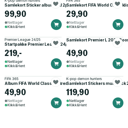
K-pop demon hunters
FIFA 365
Samlekort Sticker album inkl 2pack KPDH
Samlekort FIFA World Class kl
99,90
29,90
Nettlager
Nettlager
Klikk&Hent
Klikk&Hent
Premier League 24/25
Samlekort Premier L 2025 Boo
Startpakke Premier League 24/25
219,-
49,90
Nettlager
Nettlager
Klikk&Hent
Klikk&Hent
FIFA 365
K-pop demon hunters
Album FIFA World Class klistremerker
Samlekort Stickers multipack
49,90
119,90
Nettlager
Nettlager
Klikk&Hent
Klikk&Hent