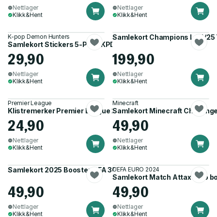
Nettlager
Nettlager
Klikk&Hent
Klikk&Hent
K-pop Demon Hunters
Samlekort Champions L 24/25 
Samlekort Stickers 5-Pack KPDH
29,90
199,90
Nettlager
Nettlager
Klikk&Hent
Klikk&Hent
Premier League
Minecraft
Klistremerker Premier League 2023/2024
Samlekort Minecraft Challeng
24,90
49,90
Nettlager
Nettlager
Klikk&Hent
Klikk&Hent
Samlekort 2025 Booster FIFA 365
UEFA EURO 2024
Samlekort Match Attax Euro b
49,90
49,90
Nettlager
Nettlager
Klikk&Hent
Klikk&Hent