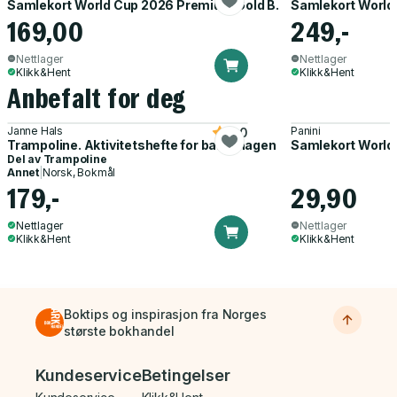
Samlekort World Cup 2026 Premium Gold B.
Samlekort World
169,00
249,-
Nettlager
Nettlager
Klikk&Hent
Klikk&Hent
Anbefalt for deg
Janne Hals
Panini
5.0
Trampoline. Aktivitetshefte for barnehagen
Samlekort World
Del av
Trampoline
Annet
|
Norsk, Bokmål
179,-
29,90
Nettlager
Nettlager
Klikk&Hent
Klikk&Hent
Boktips og inspirasjon fra Norges
største bokhandel
Bunnmeny
Kundeservice
Betingelser