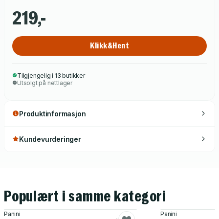
219,-
Klikk&Hent
Tilgjengelig i 13 butikker
Utsolgt på nettlager
Produktinformasjon
Kundevurderinger
Populært i samme kategori
Panini
Panini