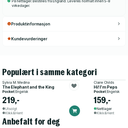
På nettlager. Bestilles fra England. Leveres normalt innen 5-8
virkedager.
Produktinformasjon
Kundevurderinger
Populært i samme kategori
Sylvia M. Medina
Claire Childs
The Elephant and the King
Hi! I'm Peps
Pocket
|
Engelsk
Pocket
|
Engelsk
219,-
159,-
Utsolgt
Nettlager
Klikk&Hent
Klikk&Hent
Anbefalt for deg