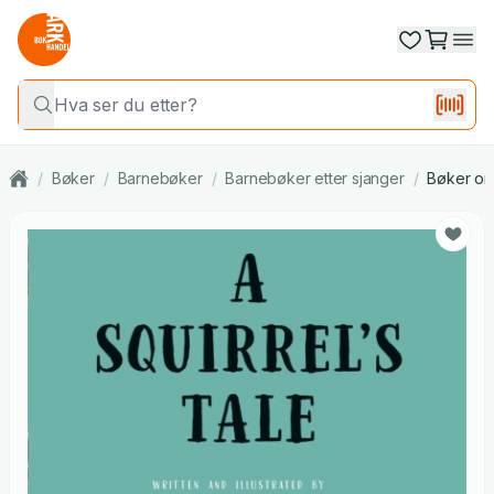
/
Bøker
/
Barnebøker
/
Barnebøker etter sjanger
/
Bøker om 