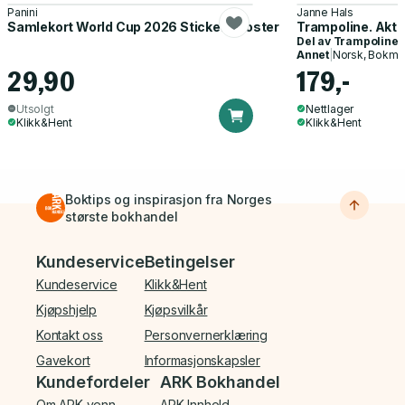
Panini
Janne Hals
Samlekort World Cup 2026 Sticker Booster
Trampoline. Akti
Del av
Trampoline
Annet
|
Norsk, Bokmå
29,90
179,-
Utsolgt
Nettlager
Klikk&Hent
Klikk&Hent
Boktips og inspirasjon fra Norges
største bokhandel
Bunnmeny
Kundeservice
Betingelser
Kundeservice
Klikk&Hent
Kjøpshjelp
Kjøpsvilkår
Kontakt oss
Personvernerklæring
Gavekort
Informasjonskapsler
Kundefordeler
ARK Bokhandel
Om ARK-venn
ARK Innhold