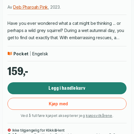
Av
Deb Pharoah Pink
,
2023
.
Have you ever wondered what a cat might be thinking ... or
perhaps a wild grey squirrel? During a wet autumnal day, you
get to find out exactly that. With embarrassing rescues, a
playful dog and a few sore noses and tails for good measure,
Ginger Tom and Nutty the Squirrel's story is a terrific tale to
Pocket
Engelsk
be told.
159,-
Legg i handlekurv
Kjøp med
Ved å fullføre kjøpet aksepterer jeg
kjøpsvilkårene
.
Ikke tilgjengelig for Klikk&Hent