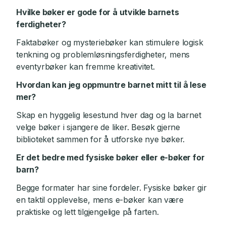
Hvilke bøker er gode for å utvikle barnets
ferdigheter?
Faktabøker og mysteriebøker kan stimulere logisk
tenkning og problemløsningsferdigheter, mens
eventyrbøker kan fremme kreativitet.
Hvordan kan jeg oppmuntre barnet mitt til å lese
mer?
Skap en hyggelig lesestund hver dag og la barnet
velge bøker i sjangere de liker. Besøk gjerne
biblioteket sammen for å utforske nye bøker.
Er det bedre med fysiske bøker eller e-bøker for
barn?
Begge formater har sine fordeler. Fysiske bøker gir
en taktil opplevelse, mens e-bøker kan være
praktiske og lett tilgjengelige på farten.