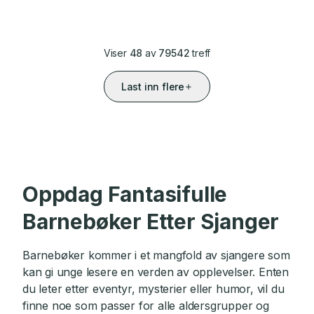
Viser
48
av
79542
treff
Last inn flere
Oppdag Fantasifulle
Barnebøker Etter Sjanger
Barnebøker kommer i et mangfold av sjangere som
kan gi unge lesere en verden av opplevelser. Enten
du leter etter eventyr, mysterier eller humor, vil du
finne noe som passer for alle aldersgrupper og