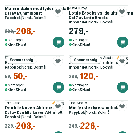
Mummidalen med lyder og klaffer!
Katie Kirby
Lottie Brooks vs. de ultraslem
Del av
Mummitrollet
Pappbok
|
Norsk, Bokmål
Del 7 av
Lottie Brooks
Innbundet
|
Norsk, Bokmål
208,-
279,-
229,-
Nettlager
Nettlager
Klikk&Hent
Klikk&Hent
Stella Baggott
Klaus Hagerup, Lisa Aisato
4.8
Sommersalg
Sommersalg
Kroppen min
Jenta som ville redde bøkene
Pappbok
|
Norsk, Bokmål
Innbundet
|
Norsk, Bokmål
50,-
120,-
99,-
299,-
Nettlager
Nettlager
Klikk&Hent
Klikk&Hent
Eric Carle
Lisa Aisato
4.8
Den lille larven Aldrimett
Min første dyresangbok
Del av
Den lille larven Aldrimett
Pappbok
|
Norsk, Bokmål
Pappbok
|
Norsk, Bokmål
208,-
226,-
229,-
249,-