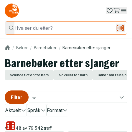
/
Bøker
/
Barnebøker
/
Barnebøker etter sjanger
Barnebøker etter sjanger
Science fiction for barn
Noveller for barn
Bøker om relasjoner
Filter
Aktuelt
Språk
Format
Viser
48
av
79 542
treff