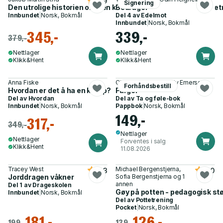
4.9
Signering
Den utrolige historien om den kjempestore pæra - (eller Bere
Bedrager
Innbundet
|
Norsk, Bokmål
Del 4 av
Edelmot
Innbundet
|
Norsk, Bokmål
345,-
339,-
379,-
Nettlager
Nettlager
Klikk&Hent
Klikk&Hent
Anna Fiske
Cherri Cardinale, Emily Emerson
Forhåndsbestill
Hvordan er det å ha en kropp?
Farger
Del av
Hvordan
Del av
Ta og føle-bok
Innbundet
|
Norsk, Bokmål
Pappbok
|
Norsk, Bokmål
149,-
317,-
349,-
Nettlager
Nettlager
Forventes i salg
Klikk&Hent
11.08.2026
Tracey West
Michael Bergenstjerna,
4.3
5.0
Jorddragen våkner
Sofia Bergenstjerna og 1
annen
Del 1 av
Drageskolen
Gøy på potten - pedagogisk stø
Innbundet
|
Norsk, Bokmål
Del av
Pottetrening
Pocket
|
Norsk, Bokmål
181,-
126,-
199,-
139,-