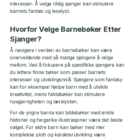
interesser. Å velge riktig sjanger kan stimulere
barnets fantasi og leselyst.
Hvorfor Velge Barnebøker Etter
Sjanger?
Å navigere i verden av barnebøker kan være
overveldende med så mange sjangere å velge
mellom. Ved å fokusere på spesifikke sjangere kan
du lettere finne bøker som passer barnets
interesser og utviklingsnivå. Sjangere som fantasy
kan for eksempel hjelpe barn med å utvikle
kreativitet, mens faktabøker kan stimulere
nysgjerrigheten og lærelysten.
For de yngre barna kan bildebøker med enkle
historier og fargerike illustrasjoner være det beste
valget. For eldre barn kan bøker med mer
komplekse plott og karakterutvikling være