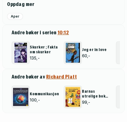
Oppdag mer
Aper
Andre bøker i serien
10:12
Skurker ; Fakta
Jeg er in love
om skurker
60,-
135,-
Andre bøker av
Richard Platt
Barnas
Kommunikasjon
utrolige bok
100,-
om moter
99,-