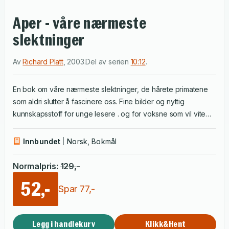
Aper - våre nærmeste
slektninger
Av
Richard Platt
,
2003
.
Del av serien
10:12
.
En bok om våre nærmeste slektninger, de hårete primatene
som aldri slutter å fascinere oss. Fine bilder og nyttig
kunnskapsstoff for unge lesere . og for voksne som vil vite
mer. De fascinerer med sin intelligens. De imponerer med sine
raske reaksjoner. Noen av dem skremmer med sin styrke.
Innbundet
Norsk, Bokmål
Men mest av alt minner de oss på at vi har de samme
forfedrene, som en gang svingte seg fra tre til tre i skogen.
Normalpris
:
129
,-
Dette er en bok om primater og deres verden, med tøffe
52,-
bilder, nyttig kunnskapsstoff, rare fakta og adresser til
Spar
77
,-
nettsider.
Legg i handlekurv
Klikk&Hent