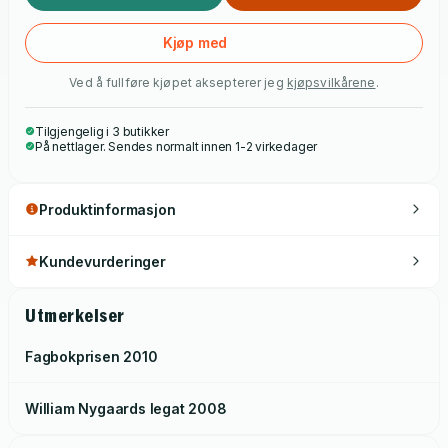
Kjøp med
Ved å fullføre kjøpet aksepterer jeg
kjøpsvilkårene
.
Tilgjengelig i 3 butikker
På nettlager. Sendes normalt innen 1-2 virkedager
Produktinformasjon
Kundevurderinger
Utmerkelser
Fagbokprisen
2010
William Nygaards legat
2008