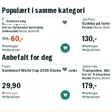
Populært i samme kategori
Richard Walker
Jan Pano
Sommersalg
Gener og DNA
Sudoku på farten
Del av
Gyldendal kunnskap
Pocket
|
Norsk, Bokm
Innbundet
|
Norsk, Bokmål
60,-
130,-
199,-
Nettlager
Nettlager
Klikk&Hent
Klikk&Hent
Anbefalt for deg
Panini
Janne Hals
Samlekort World Cup 2026 Sticker Booster
Trampoline. Akti
Del av
Trampoline
Annet
|
Norsk, Bokmå
29,90
179,-
Nettlager
Nettlager
Klikk&Hent
Klikk&Hent