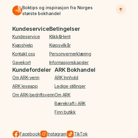
Boktips og inspirasjon fra Norges
største bokhandel
Bunnmeny
Kundeservice
Betingelser
Kundeservice
Klikk&Hent
Kjøpshjelp
Kjøpsvilkår
Kontakt oss
Personvernerklæring
Gavekort
Informasjonskapsler
Kundefordeler
ARK Bokhandel
Om ARK-venn
ARK Innhold
ARK leseapp
Ledige stillinger
Om ARK-bedriftsvenn
Om ARK
Bærekraft i ARK
Finn butikk
Facebook
Instagram
TikTok