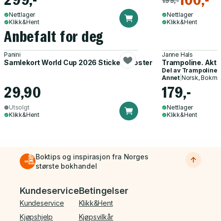
Nettlager
Nettlager
Klikk&Hent
Klikk&Hent
Anbefalt for deg
Panini
Janne Hals
Samlekort World Cup 2026 Sticker Booster
Trampoline. Akti
Del av
Trampoline
Annet
|
Norsk, Bokmå
29,90
179,-
Utsolgt
Nettlager
Klikk&Hent
Klikk&Hent
Boktips og inspirasjon fra Norges
største bokhandel
Bunnmeny
Kundeservice
Betingelser
Kundeservice
Klikk&Hent
Kjøpshjelp
Kjøpsvilkår