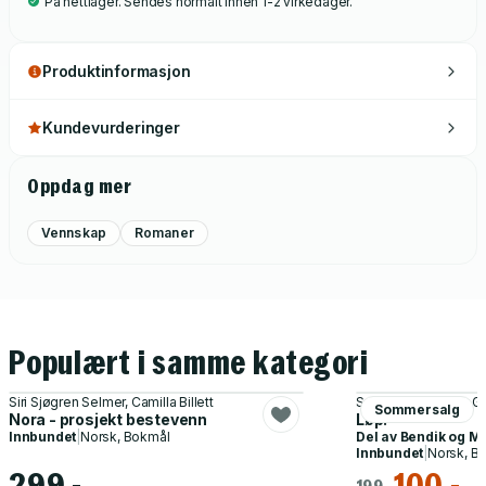
På nettlager. Sendes normalt innen 1-2 virkedager.
foreldre. Tittel: Oda og Oskar: En god venn Forfatter: Nina
Løkke Bachmann ISBN: 9788282514712 Format: 13x20
Innbundet
Produktinformasjon
Kundevurderinger
Oppdag mer
Vennskap
Romaner
Populært i samme kategori
Siri Sjøgren Selmer, Camilla Billett
Sverre Henmo, Bo G
Sommersalg
Nora - prosjekt bestevenn
Løp!
Innbundet
|
Norsk, Bokmål
Del av
Bendik og M
Innbundet
|
Norsk, B
299,-
100,-
199,-