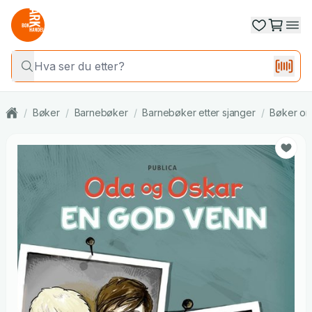
/
Bøker
/
Barnebøker
/
Barnebøker etter sjanger
/
Bøker om 