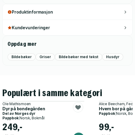
Produktinformasjon
Kundevurderinger
Oppdag mer
Bildebøker
Griser
Bildebøker med tekst
Husdyr
Populært i samme kategori
Ole Mathismoen
Alice Beecham, Fede
Dyr på bondegården
Hvem bor på går
Del av
Norges dyr
Pappbok
|
Norsk, Bo
Pappbok
|
Norsk, Bokmål
249,-
99,-