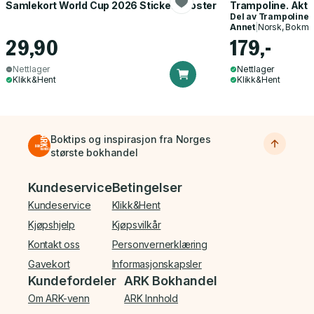
Samlekort World Cup 2026 Sticker Booster
Trampoline. Akti
Del av
Trampoline
Annet
|
Norsk, Bokmå
29,90
179,-
Nettlager
Nettlager
Klikk&Hent
Klikk&Hent
Boktips og inspirasjon fra Norges
største bokhandel
Bunnmeny
Kundeservice
Betingelser
Kundeservice
Klikk&Hent
Kjøpshjelp
Kjøpsvilkår
Kontakt oss
Personvernerklæring
Gavekort
Informasjonskapsler
Kundefordeler
ARK Bokhandel
Om ARK-venn
ARK Innhold