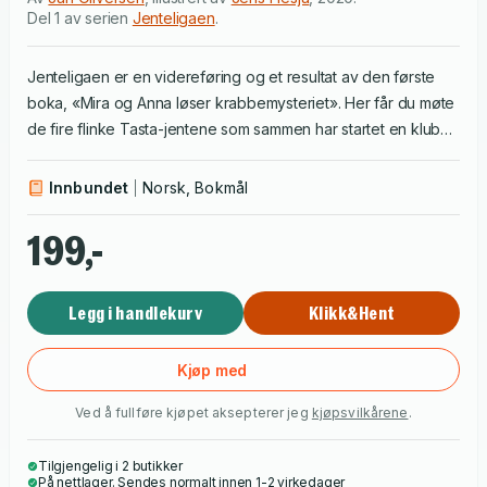
Del 1 av serien
Jenteligaen
.
Jenteligaen er en videreføring og et resultat av den første
boka, «Mira og Anna løser krabbemysteriet». Her får du møte
de fire flinke Tasta-jentene som sammen har startet en klubb
som de kaller «Jenteligaen». Jentene opplever mye morsomt
og nyttig sammen i nærmiljøet sitt. Boka tar imidlertid en
Innbundet
Norsk, Bokmål
spennende vending, når den flott utstyrte sykkelen til
klassevennen Toni, blir stjålet. Etter mye smart detektivarbeid
199,-
starter en intens jakt på tyvene sammen med politiet. Boka er
morsomt illustrert av Jens Flesjå og passer for barn mellom 8
Legg i handlekurv
Klikk&Hent
og 13 år.
Kjøp med
Ved å fullføre kjøpet aksepterer jeg
kjøpsvilkårene
.
Tilgjengelig i 2 butikker
På nettlager. Sendes normalt innen 1-2 virkedager