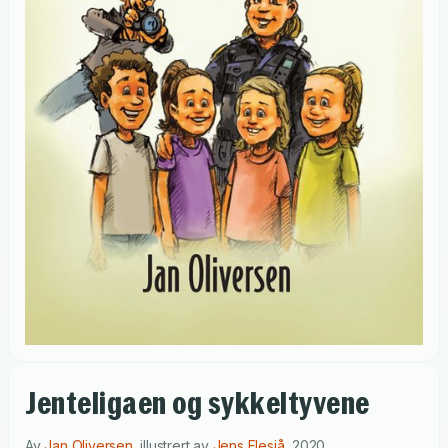
Jenteligaen og sykkeltyvene
Av
Jan Oliversen
,
illustrert av
Jens Flesjå
,
2020
.