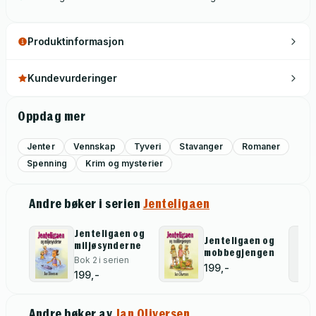
Produktinformasjon
Kundevurderinger
Oppdag mer
Jenter
Vennskap
Tyveri
Stavanger
Romaner
Spenning
Krim og mysterier
Andre bøker i serien
Jenteligaen
Jenteligaen og
Jenteligaen og
miljøsynderne
mobbegjengen
Bok 2 i serien
199,-
199,-
Andre bøker av
Jan Oliversen