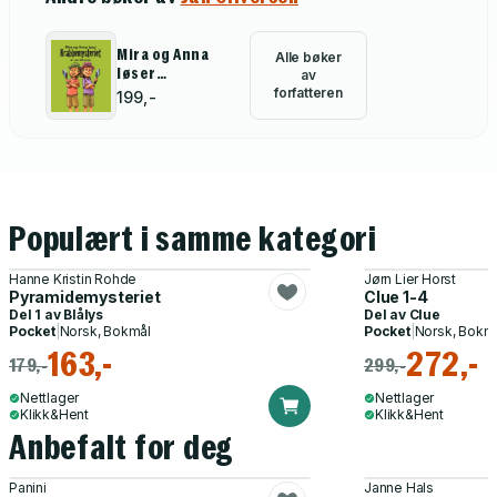
Mira og Anna
Alle bøker
løser
av
krabbemysteriet
forfatteren
199,-
Populært i samme kategori
Hanne Kristin Rohde
Jørn Lier Horst
Pyramidemysteriet
Clue 1-4
Del 1 av
Blålys
Del av
Clue
Pocket
|
Norsk, Bokmål
Pocket
|
Norsk, Bokm
163,-
272,-
179,-
299,-
Nettlager
Nettlager
Klikk&Hent
Klikk&Hent
Anbefalt for deg
Panini
Janne Hals