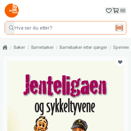
/
Bøker
/
Barnebøker
/
Barnebøker etter sjanger
/
Spennende