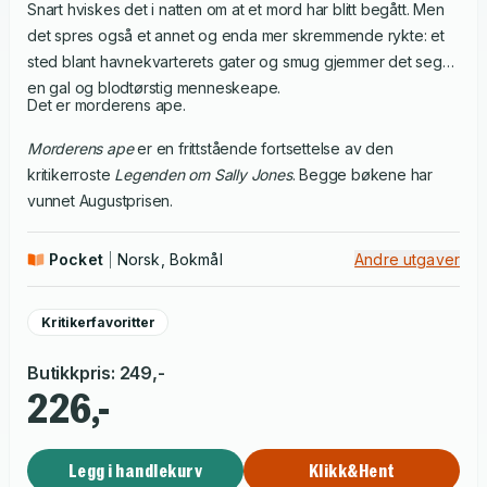
Snart hviskes det i natten om at et mord har blitt begått. Men
det spres også et annet og enda mer skremmende rykte: et
sted blant havnekvarterets gater og smug gjemmer det seg
en gal og blodtørstig menneskeape.
Det er morderens ape.
Morderens ape
er en frittstående fortsettelse av den
kritikerroste
Legenden om Sally Jones
. Begge bøkene har
vunnet Augustprisen.
Pocket
Norsk, Bokmål
Andre utgaver
Kritikerfavoritter
Butikkpris
:
249
,-
226,-
Legg i handlekurv
Klikk&Hent