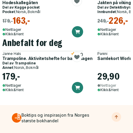
Hodeskallegåten
Jakten på viking
Del av
Kagge pocket
Del av
Detektivbyrå 
Pocket
|
Norsk, Bokmål
Innbundet
|
Norsk, B
163,-
226,-
179,-
249,-
Nettlager
Nettlager
Klikk&Hent
Klikk&Hent
Anbefalt for deg
Janne Hals
Panini
5.0
Trampoline. Aktivitetshefte for barnehagen
Samlekort World
Del av
Trampoline
Annet
|
Norsk, Bokmål
179,-
29,90
Nettlager
Nettlager
Klikk&Hent
Klikk&Hent
Boktips og inspirasjon fra Norges
største bokhandel