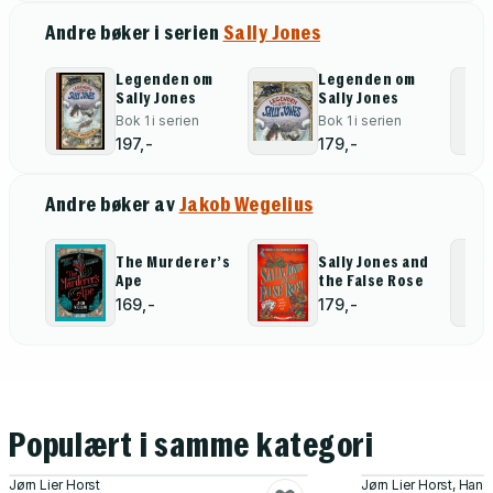
Andre bøker i serien
Sally Jones
Legenden om
Legenden om
Sally Jones
Sally Jones
Bok 1 i serien
Bok 1 i serien
197,-
179,-
Andre bøker av
Jakob Wegelius
The Murderer’s
Sally Jones and
Ape
the False Rose
169,-
179,-
Populært i samme kategori
Jørn Lier Horst
Jørn Lier Horst, Han