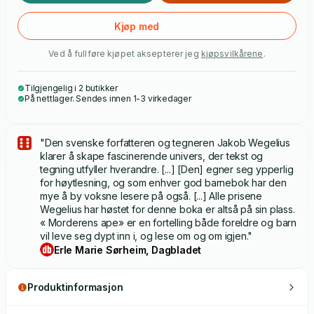
Kjøp med
Ved å fullføre kjøpet aksepterer jeg
kjøpsvilkårene
.
Tilgjengelig i 2 butikker
På nettlager. Sendes innen 1-3 virkedager
"Den svenske forfatteren og tegneren Jakob Wegelius
klarer å skape fascinerende univers, der tekst og
tegning utfyller hverandre. [...] [Den] egner seg ypperlig
for høytlesning, og som enhver god barnebok har den
mye å by voksne lesere på også. [...] Alle prisene
Wegelius har høstet for denne boka er altså på sin plass.
« Morderens ape» er en fortelling både foreldre og barn
vil leve seg dypt inn i, og lese om og om igjen."
Erle Marie Sørheim, Dagbladet
Produktinformasjon