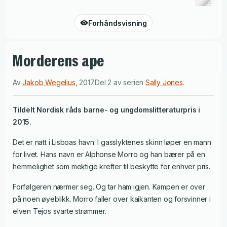
Forhåndsvisning
Morderens ape
Av
Jakob Wegelius
,
2017
.
Del 2 av serien
Sally Jones
.
Tildelt Nordisk råds barne- og ungdomslitteraturpris i
2015.
Det er natt i Lisboas havn. I gasslyktenes skinn løper en mann
for livet. Hans navn er Alphonse Morro og han bærer på en
hemmelighet som mektige krefter til beskytte for enhver pris.
Forfølgeren nærmer seg. Og tar ham igjen. Kampen er over
på noen øyeblikk. Morro faller over kaikanten og forsvinner i
elven Tejos svarte strømmer.