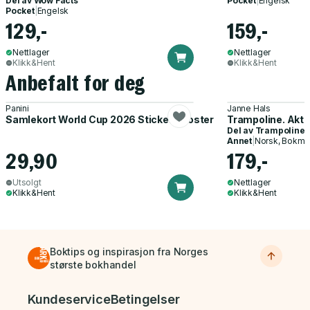
Del av
Wow Facts
Pocket
|
Engelsk
Pocket
|
Engelsk
129,-
159,-
Nettlager
Nettlager
Klikk&Hent
Klikk&Hent
Anbefalt for deg
Panini
Janne Hals
Samlekort World Cup 2026 Sticker Booster
Trampoline. Akti
Del av
Trampoline
Annet
|
Norsk, Bokmå
29,90
179,-
Utsolgt
Nettlager
Klikk&Hent
Klikk&Hent
Boktips og inspirasjon fra Norges
største bokhandel
Bunnmeny
Kundeservice
Betingelser