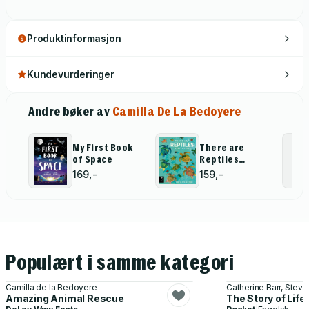
Produktinformasjon
Kundevurderinger
Andre bøker av
Camilla De La Bedoyere
My First Book
There are
of Space
Reptiles
Everywhere
169,-
159,-
Populært i samme kategori
Camilla de la Bedoyere
Catherine Barr, Steve
Amazing Animal Rescue
The Story of Life