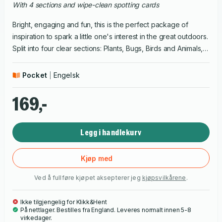
With 4 sections and wipe-clean spotting cards
Bright, engaging and fun, this is the perfect package of
inspiration to spark a little one's interest in the great outdoors.
Split into four clear sections: Plants, Bugs, Birds and Animals,
plus a glossary at the back, discover how seeds grow, why
some bugs are stripy, how penguins live, why chameleons
Pocket
Engelsk
change colour and much more. Jane Newland's charming
illustrations are accompanied by carefully written text for
169,-
young readers by children's natural history author Camilla de
la Bedoyere. There's a ladybird to spot in every scene for an
Legg i handlekurv
added element of fun.
Kjøp med
Ved å fullføre kjøpet aksepterer jeg
kjøpsvilkårene
.
Ikke tilgjengelig for Klikk&Hent
På nettlager. Bestilles fra England. Leveres normalt innen 5-8
virkedager.