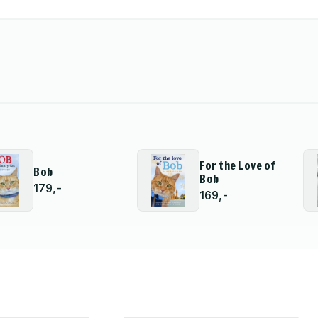
For the Love of
Bob
Bob
179,-
169,-