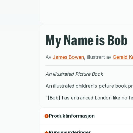
My Name is Bob
Av
James Bowen
,
illustrert av
Gerald Ke
An Illustrated Picture Book
An illustrated children's picture book p
"[Bob] has entranced London like no fel
Produktinformasjon
Kundevurderinger