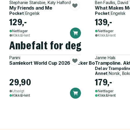
Stephanie Stansbie, Katy Halford
Ben Faulks, David
My Friends and Me
What Makes M
Pocket
|
Engelsk
Pocket
|
Engelsk
129,-
139,-
Nettlager
Nettlager
Klikk&Hent
Klikk&Hent
Anbefalt for deg
Panini
Janne Hals
Samlekort World Cup 2026 Sticker Booster
Trampoline. Ak
Del av
Trampolin
Annet
|
Norsk, Bok
29,90
179,-
Utsolgt
Nettlager
Klikk&Hent
Klikk&Hent