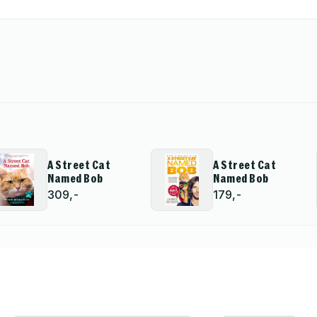
A Street Cat
A Street Cat
Named Bob
Named Bob
309,-
179,-