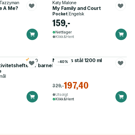
 Tazzyman
Katy Malone
e A Me?
My Family and Court
Pocket
|
Engelsk
159,-
Nettlager
Klikk&Hent
Matboks stål 1200 ml
5.0
-40%
tivitetshefte for barnehagen
e
mål
197,40
329,-
Utsolgt
Klikk&Hent