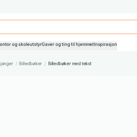
Studiestart! Alle* pensumbøker -20%
Se utvalget her
ontor og skoleutstyr
Gaver og ting til hjemmet
Inspirasjon
sjanger
/
Billedbøker
/
Billedbøker med tekst