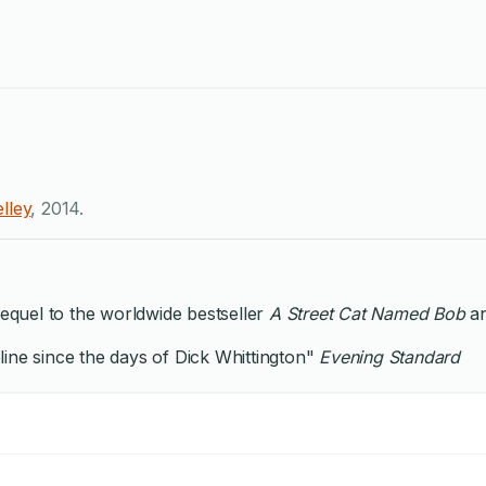
lley
,
2014
.
requel to the worldwide bestseller
A Street Cat Named Bob
a
ine since the days of Dick Whittington"
Evening Standard