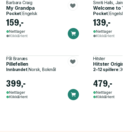
Barbara Craig
Smriti Halls, Jaime K
My Grandpa
Welcome to Your
Pocket
|
Engelsk
Pocket
|
Engelsk
159,-
139,-
Nettlager
Nettlager
Klikk&Hent
Klikk&Hent
Pål Branæs
Hitster
Pillefellen
Hitster Original
Innbundet
|
Norsk, Bokmål
2–12 spillere
|
30–60
399,-
479,-
Nettlager
Nettlager
Klikk&Hent
Klikk&Hent