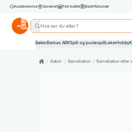
Kundeservice
Gavekort
Finn butikk
Bedriftskunde
Bøker
Barnas ARK
Spill og puslespill
Leker
Hobby
K
/
Bøker
/
Barnebøker
/
Barnebøker etter 