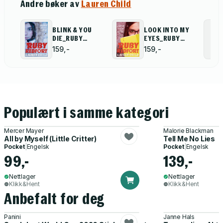
Andre bøker av
Lauren Child
BLINK & YOU
LOOK INTO MY
DIE_RUBY
EYES_RUBY
REDFO6 PB
RED1 PB
159,-
159,-
Populært i samme kategori
Mercer Mayer
Malorie Blackman
All by Myself (Little Critter)
Tell Me No Lies
Pocket
|
Engelsk
Pocket
|
Engelsk
99,-
139,-
Nettlager
Nettlager
Klikk&Hent
Klikk&Hent
Anbefalt for deg
Panini
Janne Hals