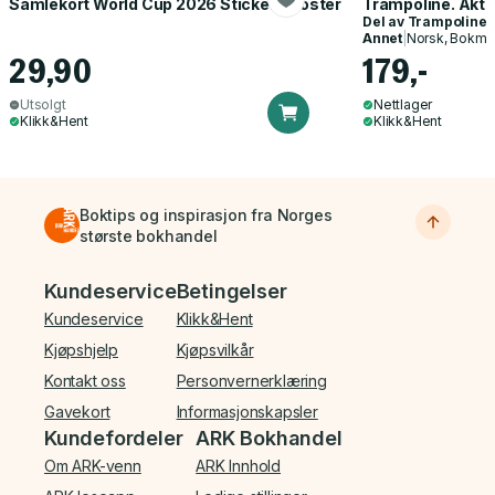
Samlekort World Cup 2026 Sticker Booster
Trampoline. Akti
Del av
Trampoline
Annet
|
Norsk, Bokmå
29,90
179,-
Utsolgt
Nettlager
Klikk&Hent
Klikk&Hent
Boktips og inspirasjon fra Norges
største bokhandel
Bunnmeny
Kundeservice
Betingelser
Kundeservice
Klikk&Hent
Kjøpshjelp
Kjøpsvilkår
Kontakt oss
Personvernerklæring
Gavekort
Informasjonskapsler
Kundefordeler
ARK Bokhandel
Om ARK-venn
ARK Innhold