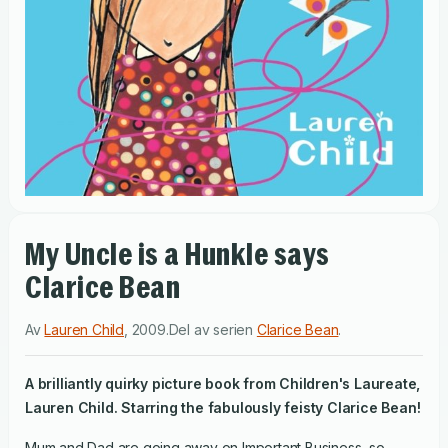
My Uncle is a Hunkle says
Clarice Bean
Av
Lauren Child
,
2009
.
Del av serien
Clarice Bean
.
A brilliantly quirky picture book from Children's Laureate,
Lauren Child. Starring the fabulously feisty Clarice Bean!
Mum and Dad are going away on Important Business, so