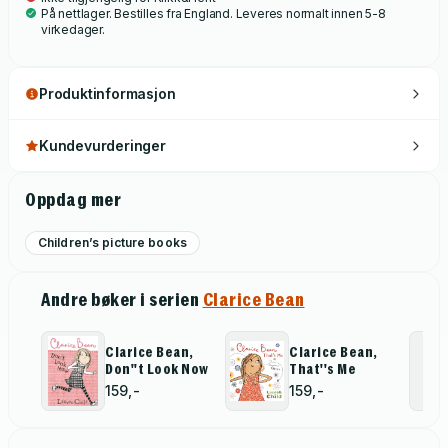
På nettlager. Bestilles fra England. Leveres normalt innen 5-8
virkedager.
Produktinformasjon
Kundevurderinger
Oppdag mer
Children’s picture books
Andre bøker i serien
Clarice Bean
Clarice Bean,
Clarice Bean,
Don''t Look Now
That''s Me
159,-
159,-