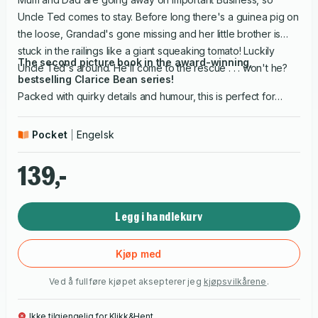
Uncle Ted comes to stay. Before long there's a guinea pig on
the loose, Grandad's gone missing and her little brother is
stuck in the railings like a giant squeaking tomato! Luckily
The second picture book in the award-winning,
Uncle Ted's around. He'll come to the rescue . . . won't he?
bestselling Clarice Bean series!
Packed with quirky details and humour, this is perfect for
children who are ready to start making the transition from
younger picture books to independent reading.
Pocket
Engelsk
139,-
Legg i handlekurv
Kjøp med
Ved å fullføre kjøpet aksepterer jeg
kjøpsvilkårene
.
Ikke tilgjengelig for Klikk&Hent