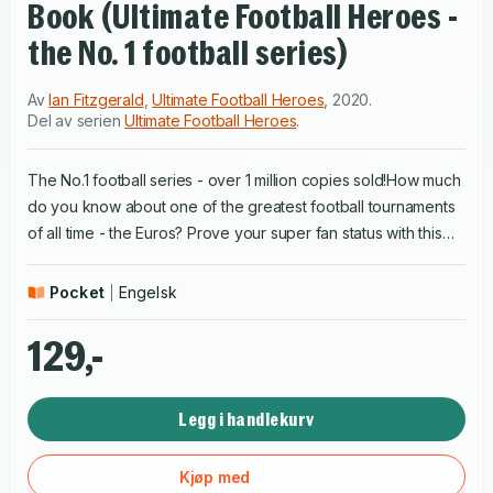
Book (Ultimate Football Heroes -
the No. 1 football series)
Av
Ian Fitzgerald
,
Ultimate Football Heroes
,
2020
.
Del av serien
Ultimate Football Heroes
.
The No.1 football series - over 1 million copies sold!How much
do you know about one of the greatest football tournaments
of all time - the Euros? Prove your super fan status with this
ultimate quiz book that will test even the most dedicated
football fan to the limit. With questions ranging from famous
Pocket
Engelsk
players and matches of days gone by to the tournament as it
is now, there is bound to be something to challenge all the
129,-
family.
Legg i handlekurv
Kjøp med