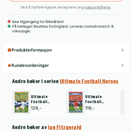
Ved å fullføre kjøpet aksepterer jeg
kjøpsvilkårene
.
Ikke tilgjengelig for Klikk&Hent
På nettlager. Bestilles fra England. Leveres normalt innen 5-8
virkedager.
Produktinformasjon
Kundevurderinger
Andre bøker i serien
Ultimate Football Heroes
Ultimate
Ultimate
Football
Football
Heroes:
Heroes:
129,-
119,-
Grealish (Wing
Lacazette
Wizards 6)
(Goal
Machines)
Andre bøker av
Ian Fitzgerald