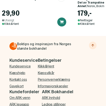
Del av
Trampoline
Annet
|
Norsk, Bokmå
29,90
179,-
Utsolgt
Nettlager
Klikk&Hent
Klikk&Hent
Boktips og inspirasjon fra Norges
største bokhandel
Bunnmeny
Kundeservice
Betingelser
Kundeservice
Klikk&Hent
Kjøpshjelp
Kjøpsvilkår
Kontakt oss
Personvernerklæring
Gavekort
Informasjonskapsler
Kundefordeler
ARK Bokhandel
Om ARK-venn
ARK Innhold
ARK leseapp
Ledige stillinger