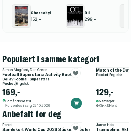
Chernobyl
Oil
152,-
299,-
Populært i samme kategori
Simon Mugford, Dan Green
Match of the Day
Football Superstars: Activity Book
Pocket
|
Engelsk
Del av
Football Superstars
Pocket
|
Engelsk
169,-
129,-
Forhåndsbestill
Nettlager
Forventes i salg 22.10.2026
Klikk&Hent
Anbefalt for deg
Panini
Janne Hals
Samlekort World Cup 2026 Sticker Booster
Trampoline. Akti