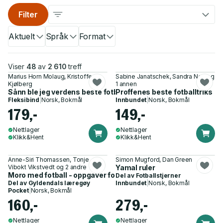
Filter
Aktuelt
Språk
Format
Viser
48
av
2 610
treff
Marius Horn Molaug, Kristoffer
Sabine Janatschek, Sandra Noa og
Kjølberg
1 annen
Sånn ble jeg verdens beste fotballspiller
Proffenes beste fotballtriks
Fleksibind
|
Norsk, Bokmål
Innbundet
|
Norsk, Bokmål
179,-
149,-
Nettlager
Nettlager
Klikk&Hent
Klikk&Hent
Anne-Siri Thomassen, Tonje
Simon Mugford, Dan Green
Vibokt Vikstvedt og 2 andre
Yamal ruler
Moro med fotball - oppgaver for alle som liker fotball
Del av
Fotballstjerner
Del av
Gyldendals læregøy
Innbundet
|
Norsk, Bokmål
Pocket
|
Norsk, Bokmål
160,-
279,-
Nettlager
Nettlager