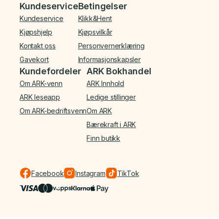
Bunnmeny
Kundeservice
Betingelser
Kundeservice
Klikk&Hent
Kjøpshjelp
Kjøpsvilkår
Kontakt oss
Personvernerklæring
Gavekort
Informasjonskapsler
Kundefordeler
ARK Bokhandel
Om ARK-venn
ARK Innhold
ARK leseapp
Ledige stillinger
Om ARK-bedriftsvenn
Om ARK
Bærekraft i ARK
Finn butikk
Facebook
Instagram
TikTok