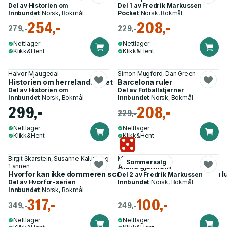
Del av
Historien om
Del 1 av
Fredrik Markussen
Innbundet
|
Norsk, Bokmål
Pocket
|
Norsk, Bokmål
254,-
208,-
279,-
229,-
Nettlager
Nettlager
Klikk&Hent
Klikk&Hent
Halvor Mjaugedal
Simon Mugford, Dan Green
Historien om herrelandslaget
Barcelona ruler
Del av
Historien om
Del av
Fotballstjerner
Innbundet
|
Norsk, Bokmål
Innbundet
|
Norsk, Bokmål
299,-
208,-
229,-
Nettlager
Nettlager
Klikk&Hent
Klikk&Hent
Birgit Skarstein, Susanne Kaluza og
Michael Stilson
Sommersalg
1 annen
Alene gjennom
Hvorfor kan ikke dommeren score mål? - og 52 andre ting du l
Del 2 av
Fredrik Markussen
Del av
Hvorfor-serien
Innbundet
|
Norsk, Bokmål
Innbundet
|
Norsk, Bokmål
317,-
100,-
349,-
249,-
Nettlager
Nettlager