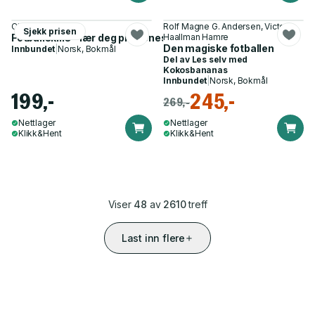
Christian Karlsen
Rolf Magne G. Andersen, Victoria
Sjekk prisen
Fotballskills - lær deg proffenes beste triks og finter
Haallman Hamre
Den magiske fotballen
Innbundet
|
Norsk, Bokmål
Del av
Les selv med
Kokosbananas
Innbundet
|
Norsk, Bokmål
199,-
245,-
269,-
Nettlager
Nettlager
Klikk&Hent
Klikk&Hent
Viser
48
av
2610
treff
Last inn flere