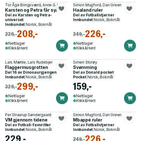
Tor Åge Bringsværd, Anne G. Holt
Simon Mugford, Dan Green
Karsten og Petra får sykkel
Haaland ruler
Del av
Karsten og Petra-
Del av
Fotballstjerner
universet
Innbundet
|
Norsk, Bokmål
Innbundet
|
Norsk, Bokmål
208,-
226,-
229,-
249,-
Nettlager
Nettlager
Klikk&Hent
Klikk&Hent
Lars Mæhle, Lars Rudebjer
Simen Storøy
Flaggermusgrotten
Svømming
Del 16 av
Dinosaurgjengen
Del av
Donald pocket
Innbundet
|
Norsk, Bokmål
Pocket
|
Norsk, Bokmål
299,-
159,-
329,-
Nettlager
Nettlager
Klikk&Hent
Klikk&Hent
Per Straarup Søndergaard
Simon Mugford, Dan Green
VM gjennom tidene
Mbappé ruler
Del av
Fotball-favoritter
Del av
Fotballstjerner
Innbundet
|
Norsk, Bokmål
Innbundet
|
Norsk, Bokmål
229,-
226,-
249,-