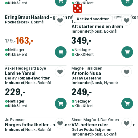
Klikk&Hent
Klikk&Hent
Erling Braut Haaland - gutten med gullstøvlene : målene, reko
Antonio Nusa, Frode Saugestad og
Kritikerfavoritter
1 annen
Pocket
|
Norsk, Bokmål
Alt starter med en drøm
Innbundet
|
Norsk, Bokmål
163,-
349,-
179,-
Nettlager
Nettlager
Klikk&Hent
Klikk&Hent
Asker Hedegaard Boye
Magne Taraldsen
Lamine Yamal
Antonio Nusa
Del av
Fotball-favoritter
Del av
Leseland
Innbundet
|
Norsk, Bokmål
Innbundet
|
Norsk, Nynorsk
229,-
249,-
Nettlager
Nettlager
Klikk&Hent
Klikk&Hent
Jo Evensen
Simon Mugford, Dan Green
Norges fotballhelter - møt herrelandslagets største stjerner
VM-heltene ruler
Innbundet
|
Norsk, Bokmål
Del av
Fotballstjerner
Innbundet
|
Norsk, Bokmål