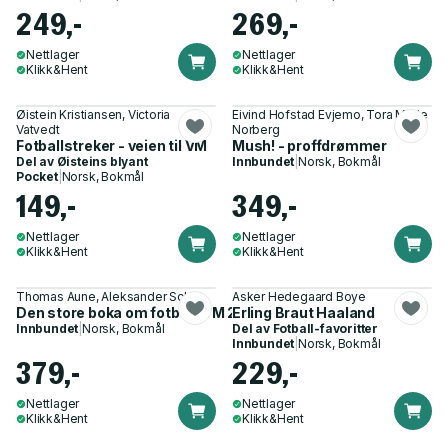
249,-
269,-
Nettlager
Nettlager
Klikk&Hent
Klikk&Hent
Øistein Kristiansen, Victoria
Eivind Hofstad Evjemo, Tora Marie
Vatvedt
Norberg
Fotballstreker - veien til VM
Mush! - proffdrømmer
Del av
Øisteins blyant
Innbundet
|
Norsk, Bokmål
Pocket
|
Norsk, Bokmål
149,-
349,-
Nettlager
Nettlager
Klikk&Hent
Klikk&Hent
Thomas Aune, Aleksander Schau
Asker Hedegaard Boye
Den store boka om fotball-VM 2026
Erling Braut Haaland
Innbundet
|
Norsk, Bokmål
Del av
Fotball-favoritter
Innbundet
|
Norsk, Bokmål
379,-
229,-
Nettlager
Nettlager
Klikk&Hent
Klikk&Hent