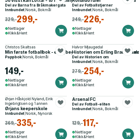
Jo visst kan Lotta! - to fortellinger om Lotta fra Bråkmakerga
Ronaldo ruler
Del av
Barna fra Bråkmakergata
Del av
Fotballstjerner
Innbundet
|
Norsk, Bokmål
Innbundet
|
Norsk, Bokmål
299,-
226,-
329,-
249,-
Nettlager
Nettlager
Klikk&Hent
Klikk&Hent
Christos Skaltsas
Halvor Mjaugedal
Min første fotballbok - en nybegynnerguide for små supporte
Historien om Erling Braut Haal
Pappbok
|
Norsk, Bokmål
Del av
Historien om
Innbundet
|
Norsk, Bokmål
149,-
254,-
279,-
Nettlager
Nettlager
Klikk&Hent
Klikk&Hent
Ørjan Håskjold Nyland, Eirik
Arsenal FC
Ingebrigtsen og 1 annen
Del av
Fotball-eliten
Ørjans keeperskole
Innbundet
|
Norsk, Bokmål
Innbundet
|
Norsk, Nynorsk
335,-
117,-
369,-
129,-
Nettlager
Nettlager
Klikk&Hent
Klikk&Hent