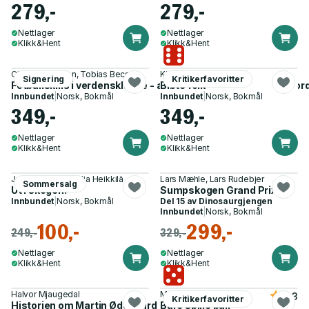
279,-
279,-
Nettlager
Nettlager
Klikk&Hent
Klikk&Hent
Christian Karlsen, Tobias Becs
Kjersti Synneva Moen
Signering
Kritikerfavoritter
Fotballskills i verdensklasse - alt om fotball-VM 2026 og hvorda
Bløte folk
Innbundet
|
Norsk, Bokmål
Innbundet
|
Norsk, Bokmål
349,-
349,-
Nettlager
Nettlager
Klikk&Hent
Klikk&Hent
Julia Wiberg, Cecilia Heikkilä
Lars Mæhle, Lars Rudebjer
Sommersalg
Ut i skogen!
Sumpskogen Grand Prix
Innbundet
|
Norsk, Bokmål
Del 15 av
Dinosaurgjengen
Innbundet
|
Norsk, Bokmål
100,-
299,-
249,-
329,-
Nettlager
Nettlager
Klikk&Hent
Klikk&Hent
Halvor Mjaugedal
Michael Stilson
4.3
Kritikerfavoritter
Historien om Martin Ødegaard
Bare spille ball