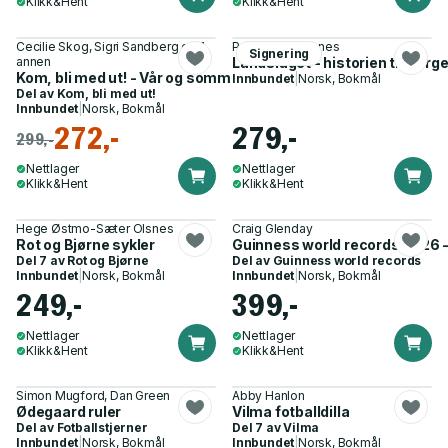
Klikk&Hent
Klikk&Hent
Cecilie Skog, Sigri Sandberg og 1
Per Asbjørn Risnes
Signering
annen
Landslaget - historien til Norg
Kom, bli med ut! - Vår og sommer
Innbundet
|
Norsk, Bokmål
Del av
Kom, bli med ut!
Innbundet
|
Norsk, Bokmål
272,-
279,-
299,-
Nettlager
Nettlager
Klikk&Hent
Klikk&Hent
Hege Østmo-Sæter Olsnes
Craig Glenday
Rot og Bjørne sykler
Guinness world records 2026 -
Del 7 av
Rot og Bjørne
Del av
Guinness world records
Innbundet
|
Norsk, Bokmål
Innbundet
|
Norsk, Bokmål
249,-
399,-
Nettlager
Nettlager
Klikk&Hent
Klikk&Hent
Simon Mugford, Dan Green
Abby Hanlon
Ødegaard ruler
Vilma fotballdilla
Del av
Fotballstjerner
Del 7 av
Vilma
Innbundet
|
Norsk, Bokmål
Innbundet
|
Norsk, Bokmål