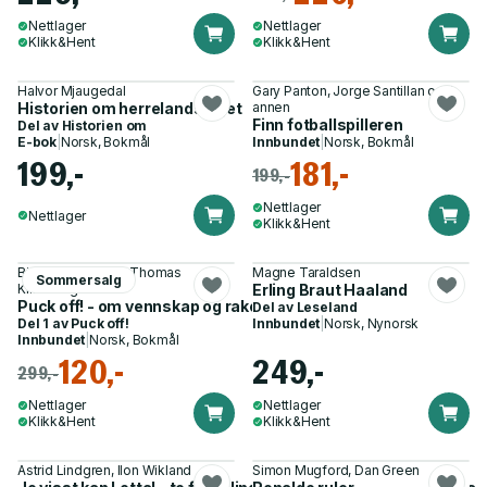
Nettlager
Nettlager
Klikk&Hent
Klikk&Hent
Halvor Mjaugedal
Gary Panton, Jorge Santillan og 1
Historien om herrelandslaget
annen
Finn fotballspilleren
Del av
Historien om
E-bok
|
Norsk, Bokmål
Innbundet
|
Norsk, Bokmål
199,-
181,-
199,-
Nettlager
Nettlager
Klikk&Hent
Bjørn Tore Grøtte, Thomas
Magne Taraldsen
Sommersalg
Kirkeberg
Erling Braut Haaland
Puck off! - om vennskap og rake pucker
Del av
Leseland
Del 1 av
Puck off!
Innbundet
|
Norsk, Nynorsk
Innbundet
|
Norsk, Bokmål
120,-
249,-
299,-
Nettlager
Nettlager
Klikk&Hent
Klikk&Hent
Astrid Lindgren, Ilon Wikland
Simon Mugford, Dan Green