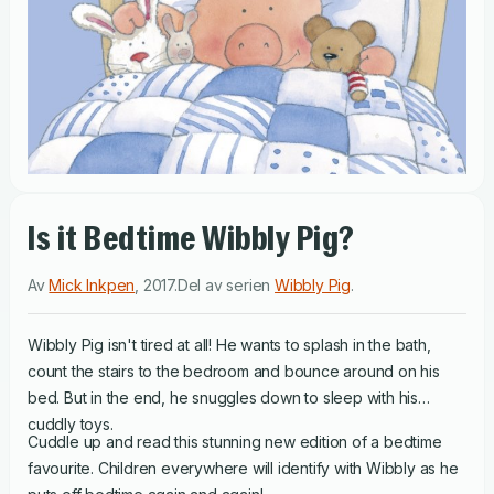
Is it Bedtime Wibbly Pig?
Av
Mick Inkpen
,
2017
.
Del av serien
Wibbly Pig
.
Wibbly Pig isn't tired at all! He wants to splash in the bath,
count the stairs to the bedroom and bounce around on his
bed. But in the end, he snuggles down to sleep with his
cuddly toys.
Cuddle up and read this stunning new edition of a bedtime
favourite. Children everywhere will identify with Wibbly as he