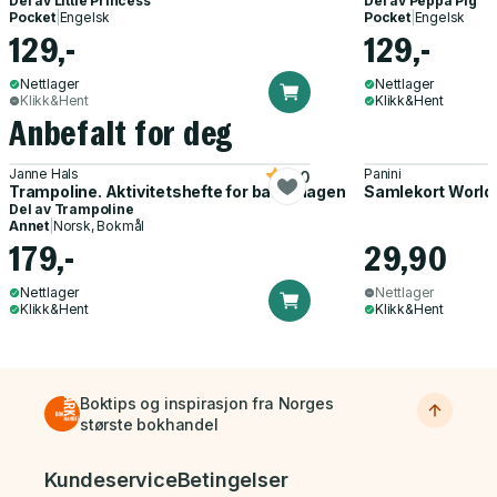
Del av
Little Princess
Del av
Peppa Pig
Pocket
|
Engelsk
Pocket
|
Engelsk
129,-
129,-
Nettlager
Nettlager
Klikk&Hent
Klikk&Hent
Anbefalt for deg
Janne Hals
Panini
5.0
Trampoline. Aktivitetshefte for barnehagen
Samlekort World
Del av
Trampoline
Annet
|
Norsk, Bokmål
179,-
29,90
Nettlager
Nettlager
Klikk&Hent
Klikk&Hent
Boktips og inspirasjon fra Norges
største bokhandel
Bunnmeny
Kundeservice
Betingelser