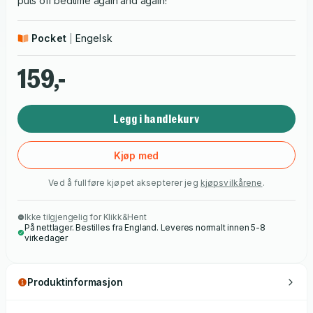
puts off bedtime again and again!
Pocket
Engelsk
159,-
Legg i handlekurv
Kjøp med
Ved å fullføre kjøpet aksepterer jeg
kjøpsvilkårene
.
Ikke tilgjengelig for Klikk&Hent
På nettlager. Bestilles fra England. Leveres normalt innen 5-8
virkedager
Produktinformasjon