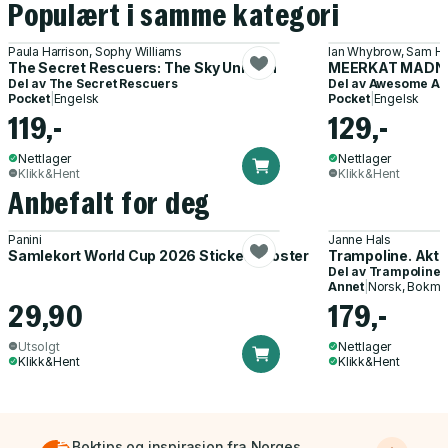
Populært i samme kategori
Paula Harrison, Sophy Williams
Ian Whybrow, Sam H
The Secret Rescuers: The Sky Unicorn
MEERKAT MADN
Del av
The Secret Rescuers
Del av
Awesome An
Pocket
|
Engelsk
Pocket
|
Engelsk
119,-
129,-
Nettlager
Nettlager
Klikk&Hent
Klikk&Hent
Anbefalt for deg
Panini
Janne Hals
Samlekort World Cup 2026 Sticker Booster
Trampoline. Akti
Del av
Trampoline
Annet
|
Norsk, Bokmå
29,90
179,-
Utsolgt
Nettlager
Klikk&Hent
Klikk&Hent
Boktips og inspirasjon fra Norges