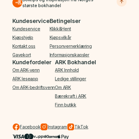
største bokhandel
Bunnmeny
Kundeservice
Betingelser
Kundeservice
Klikk&Hent
Kjøpshjelp
Kjøpsvilkår
Kontakt oss
Personvernerklæring
Gavekort
Informasjonskapsler
Kundefordeler
ARK Bokhandel
Om ARK-venn
ARK Innhold
ARK leseapp
Ledige stillinger
Om ARK-bedriftsvenn
Om ARK
Bærekraft i ARK
Finn butikk
Facebook
Instagram
TikTok