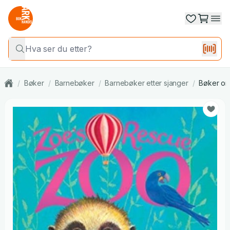
/
Bøker
/
Barnebøker
/
Barnebøker etter sjanger
/
Bøker om 