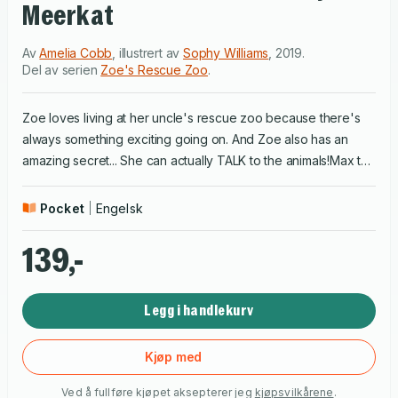
Meerkat
Av
Amelia Cobb
,
illustrert av
Sophy Williams
,
2019
.
Del av serien
Zoe's Rescue Zoo
.
Zoe loves living at her uncle's rescue zoo because there's
always something exciting going on. And Zoe also has an
amazing secret... She can actually TALK to the animals!Max the
meerkat loves to dig tunnels and go exploring, and so do his
baby brothers and sisters! With the big treasure hunt coming
Pocket
Engelsk
up, can Zoe find a way to keep the messy meerkat family out
of trouble?
139,-
Legg i handlekurv
Kjøp med
Ved å fullføre kjøpet aksepterer jeg
kjøpsvilkårene
.