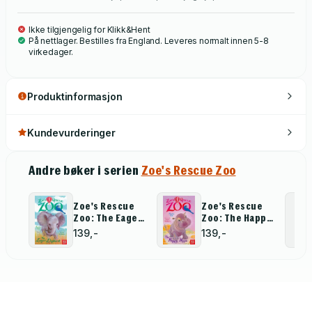
Ikke tilgjengelig for Klikk&Hent
På nettlager. Bestilles fra England. Leveres normalt innen 5-8
virkedager.
Produktinformasjon
Kundevurderinger
Andre bøker i serien
Zoe's Rescue Zoo
Zoe's Rescue
Zoe's Rescue
Zoo: The Eager
Zoo: The Happy
Elephant
Hippo
139,-
139,-