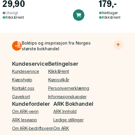
29,90
179,-
Utsolgt
Nettlager
Klikk&Hent
Klikk&Hent
Boktips og inspirasjon fra Norges
største bokhandel
Bunnmeny
Kundeservice
Betingelser
Kundeservice
Klikk&Hent
Kjøpshjelp
Kjøpsvilkår
Kontakt oss
Personvernerklæring
Gavekort
Informasjonskapsler
Kundefordeler
ARK Bokhandel
Om ARK-venn
ARK Innhold
ARK leseapp
Ledige stillinger
Om ARK-bedriftsvenn
Om ARK