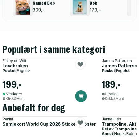
Named Bob
Bob
309,-
179,-
Populært i samme kategori
Finley de Witt
James Patterson
Lovebroken
James Patterson:
Pocket
|
Engelsk
Pocket
|
Engelsk
199,-
189,-
Nettlager
Utsolgt
Klikk&Hent
Klikk&Hent
Anbefalt for deg
Panini
Janne Hals
Samlekort World Cup 2026 Sticker Booster
Trampoline. Akti
Del av
Trampoline
Annet
|
Norsk, Bokmå