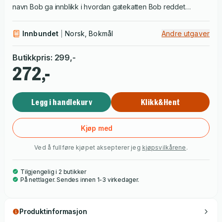
navn Bob ga innblikk i hvordan gatekatten Bob reddet
gatemusikanten James fra et liv på gata i London og et liv i
rus. Den hjertvarme og sanne historien om det unike
Innbundet
Norsk, Bokmål
Andre utgaver
vennskapet mellom en mann og en katt har gledet lesere
verden over. Bobs bok forteller historien om hvordan det har
Butikkpris
:
299
,-
gått med Bob og James etter at suksessduoen tok en hel
272,-
verden med storm
Legg i handlekurv
Klikk&Hent
Kjøp med
Ved å fullføre kjøpet aksepterer jeg
kjøpsvilkårene
.
Tilgjengelig i 2 butikker
På nettlager. Sendes innen 1-3 virkedager.
Produktinformasjon