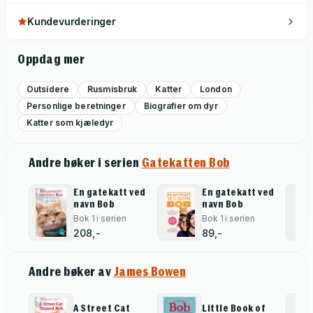
Kundevurderinger
Oppdag mer
Outsidere
Rusmisbruk
Katter
London
Personlige beretninger
Biografier om dyr
Katter som kjæledyr
Andre bøker i serien
Gatekatten Bob
En gatekatt ved
En gatekatt ved
navn Bob
navn Bob
Bok 1 i serien
Bok 1 i serien
208,-
89,-
Andre bøker av
James Bowen
A Street Cat
Little Book of