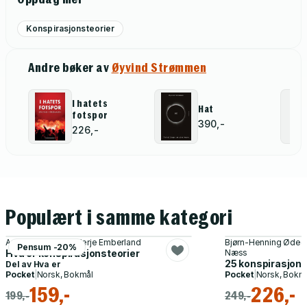
Konspirasjonsteorier
Andre bøker av
Øyvind Strømmen
I hatets
Hat
fotspor
390,-
226,-
Populært i samme kategori
Asbjørn Dyrendal, Terje Emberland
Bjørn-Henning Ødega
Pensum -20%
Hva er konspirasjonsteorier
Næss
25 konspirasjone
Del av
Hva er
Pocket
|
Norsk, Bokmål
Pocket
|
Norsk, Bokm
159,-
226,-
199,-
249,-