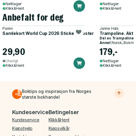
Nettlager
Nettlager
Klikk&Hent
Klikk&Hent
Anbefalt for deg
Panini
Janne Hals
Samlekort World Cup 2026 Sticker Booster
Trampoline. Akti
Del av
Trampoline
Annet
|
Norsk, Bokmå
29,90
179,-
Utsolgt
Nettlager
Klikk&Hent
Klikk&Hent
Boktips og inspirasjon fra Norges
største bokhandel
Bunnmeny
Kundeservice
Betingelser
Kundeservice
Klikk&Hent
Kjøpshjelp
Kjøpsvilkår