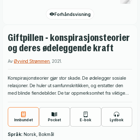
Forhåndsvisning
Giftpillen - konspirasjonsteorier
og deres ødeleggende kraft
Av
Øyvind Strømmen
,
2021
.
Konspirasjonsteorier gjør stor skade. De ødelegger sosiale
relasjoner. De huler ut samfunnskritikken, og erstatter den
med blinde fiendebilder. De tar oppmerksomhet fra viktige
debatter om virkelige problemer, fører til at politisk
engasjement kveles i avmaktsfølelse og til at samfunnsmessig
frustrasjon omdannes til hat og ekstremisme. Likevel har vi en
Innbundet
Pocket
E-bok
Lydbok
tendens til å la oss fascinere av disse teoriene. Vi forholder
oss til dem som lettbeint underholdning, og de dukker stadig
Språk:
Norsk, Bokmål
opp i populærkulturen. Ikke sjelden vekker de latter. Men