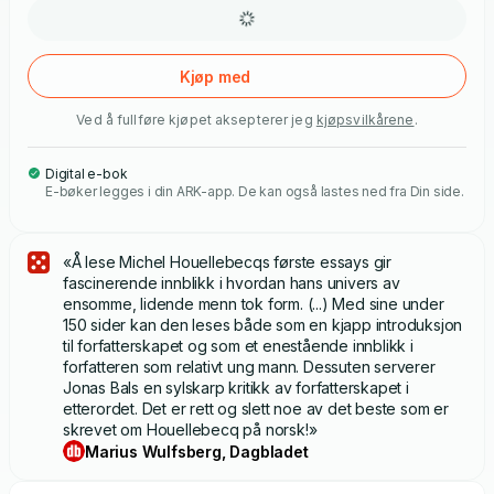
Kjøp med
Ved å fullføre kjøpet aksepterer jeg
kjøpsvilkårene
.
Digital e-bok
E-bøker legges i din ARK-app. De kan også lastes ned fra Din side.
«Å lese Michel Houellebecqs første essays gir
fascinerende innblikk i hvordan hans univers av
ensomme, lidende menn tok form. (...) Med sine under
150 sider kan den leses både som en kjapp introduksjon
til forfatterskapet og som et enestående innblikk i
forfatteren som relativt ung mann. Dessuten serverer
Jonas Bals en sylskarp kritikk av forfatterskapet i
etterordet. Det er rett og slett noe av det beste som er
skrevet om Houellebecq på norsk!»
Marius Wulfsberg, Dagbladet