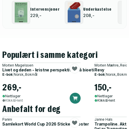
Intervensjoner
Underkastelse
229,-
208,-
Populært i samme kategori
Morten Magelssen
Morten Mæhre, Reida
Livet og døden - kristne perspektiver på bioetikk
Revy
E-bok
|
Norsk, Bokmål
E-bok
|
Norsk, Bokmå
269,-
150,-
Nettlager
Nettlager
Klikk&Hent
Klikk&Hent
Anbefalt for deg
Panini
Janne Hals
Samlekort World Cup 2026 Sticker Booster
Trampoline. Akti
Del av
Trampoline