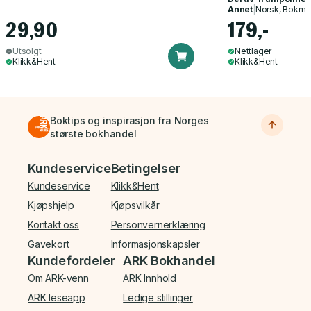
Annet
|
Norsk, Bokmå
29,90
179,-
Utsolgt
Nettlager
Klikk&Hent
Klikk&Hent
Boktips og inspirasjon fra Norges
største bokhandel
Bunnmeny
Kundeservice
Betingelser
Kundeservice
Klikk&Hent
Kjøpshjelp
Kjøpsvilkår
Kontakt oss
Personvernerklæring
Gavekort
Informasjonskapsler
Kundefordeler
ARK Bokhandel
Om ARK-venn
ARK Innhold
ARK leseapp
Ledige stillinger