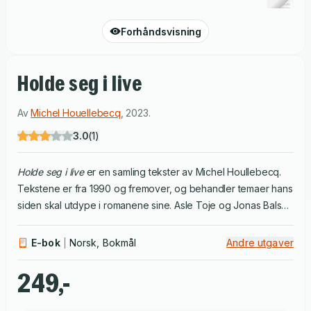
Forhåndsvisning
Holde seg i live
Av
Michel Houellebecq
,
2023
.
3.0
(
1
)
Holde seg i live
er en samling tekster av Michel Houllebecq.
Tekstene er fra 1990 og fremover, og behandler temaer hans
siden skal utdype i romanene sine. Asle Toje og Jonas Bals
har skrevet forord og etterord.
E-bok
Norsk, Bokmål
Andre utgaver
249,-