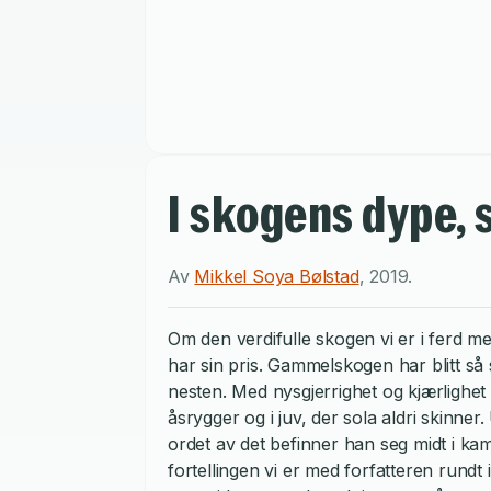
I skogens dype, 
Av
Mikkel Soya Bølstad
,
2019
.
Om den verdifulle skogen vi er i ferd m
har sin pris. Gammelskogen har blitt så
nesten. Med nysgjerrighet og kjærlighet 
åsrygger og i juv, der sola aldri skinne
ordet av det befinner han seg midt i k
fortellingen vi er med forfatteren rund