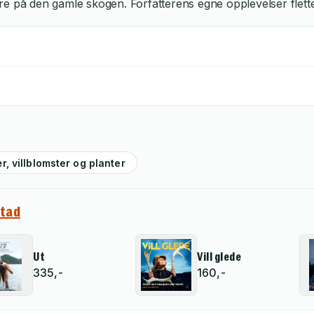
re på den gamle skogen. Forfatterens egne opplevelser flett
r, villblomster og planter
stad
Ut
Vill glede
335,-
160,-