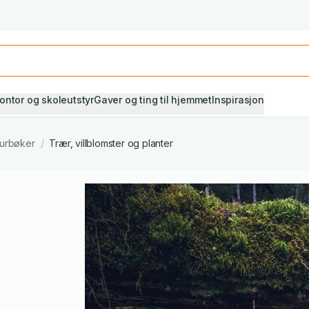
Studiestart! Alle* pensumbøker -20%
Se utvalget her
ontor og skoleutstyr
Gaver og ting til hjemmet
Inspirasjon
urbøker
/
Trær, villblomster og planter