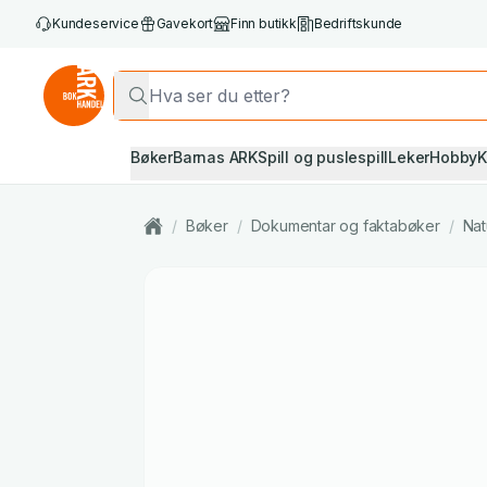
Kundeservice
Gavekort
Finn butikk
Bedriftskunde
Bøker
Barnas ARK
Spill og puslespill
Leker
Hobby
K
/
Bøker
/
Dokumentar og faktabøker
/
Nat