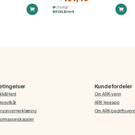
Utsolgt
Klikk&Hent
etingelser
Kundefordeler
ikk&Hent
Om ARK-venn
øpsvilkår
ARK leseapp
rsonvernerklæring
Om ARK-bedriftsven
formasjonskapsler