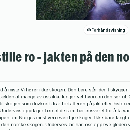
Forhåndsvisning
stille ro - jakten på den 
ed å miste Vi hører ikke skogen. Den bare står der. I skygge
 sjelden at mange av oss ikke lenger vet hvordan den ser ut
til skogen som drivkraft drar forfatteren på jakt etter histo
r. Underveis oppdager han at de som har ansvaret for å ta var
ampen om Norges mest verneverdige skoger. Ikke bare langt un
t i den norske skogen. Underveis lar han oss oppleve gleden