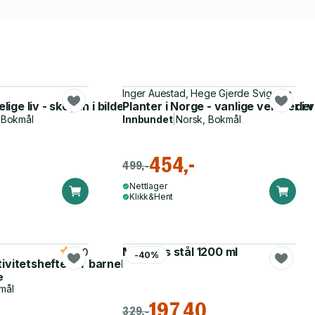
Inger Auestad, Hege Gjerde Sviggum
e liv - skogen i bilder : en illustrert guide til en vidunde
Planter i Norge - vanlige vekster i
 Bokmål
Innbundet
|
Norsk, Bokmål
454,-
499,-
Nettlager
Klikk&Hent
Matboks stål 1200 ml
5.0
-40%
tivitetshefte for barnehagen
e
mål
197,40
329,-