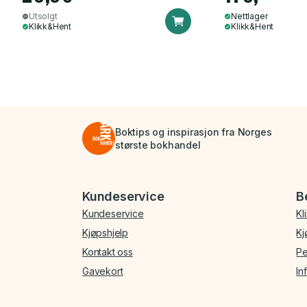
Utsolgt
Nettlager
Klikk&Hent
Klikk&Hent
Boktips og inspirasjon fra Norges
største bokhandel
Bunnmeny
Kundeservice
B
Kundeservice
Kl
Kjøpshjelp
Kj
Kontakt oss
Pe
Gavekort
In