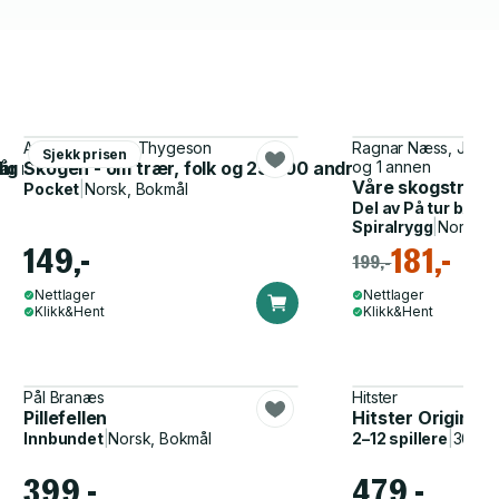
Anne Sverdrup-Thygeson
Ragnar Næss, Jan H
Sjekk prisen
rlig verden
 vår nære natur
Skogen - om trær, folk og 25 000 andre arter
og 1 annen
Våre skogstrær
Pocket
|
Norsk, Bokmål
Del av
På tur bøker
Spiralrygg
|
Norsk, 
149,-
181,-
199,-
Nettlager
Nettlager
Klikk&Hent
Klikk&Hent
Pål Branæs
Hitster
Pillefellen
Hitster Original
Innbundet
|
Norsk, Bokmål
2–12 spillere
|
30–60
399,-
479,-