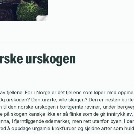
norske urskogen
n av fjellene. For i Norge er det fjellene som løper med opp
. Og urskogen? Den urørte, ville skogen? Den er nesten bort
rien til den norske urskogen i bortgjemte raviner, under bergv
e på skogen kanskje ikke er så flinke som de gir inntrykk av,
na, i fjerntliggende ødemarker, men rett utenfor byen. I de
 ved å oppdage urgamle krokfuruer og sjeldne arter som huldr