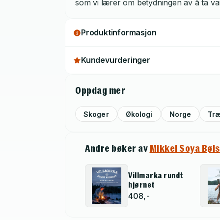
som vi lærer om betydningen av å ta va
Produktinformasjon
Kundevurderinger
Oppdag mer
Skoger
Økologi
Norge
Træ
Andre bøker av
Mikkel Soya Bøl
Villmarka rundt
hjørnet
408,-