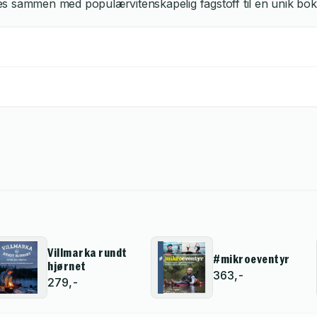
es sammen med populærvitenskapelig fagstoff til en unik bo
Villmarka rundt
#mikroeventyr
hjørnet
363,-
279,-