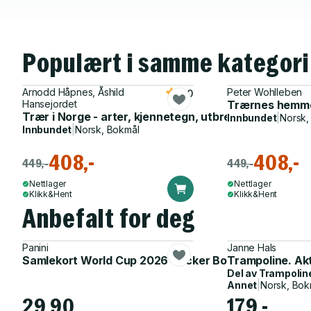
Populært i samme kategori
Arnodd Håpnes, Åshild
Peter Wohlleben
5.0
Hansejordet
Trærnes hemmelig
Trær i Norge - arter, kjennetegn, utbredelse
Innbundet
|
Norsk,
Innbundet
|
Norsk, Bokmål
408,-
408,-
449,-
449,-
Nettlager
Nettlager
Klikk&Hent
Klikk&Hent
Anbefalt for deg
Panini
Janne Hals
Samlekort World Cup 2026 Sticker Booster
Trampoline. Ak
Del av
Trampolin
Annet
|
Norsk, Bok
29,90
179,-